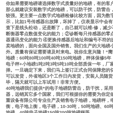
你如果需要地磅请选择数字式质量好的地磅，有的客
那么就建议安装数字式的地磅，可以防干扰，防雷击
较强。更主要一点数字式地磅检修比较方面，因为数
示，比如
1
号传感器出故障，坏掉了，仪表显示中会有
查下是线头松动，还是断了，自己就可以维
-
修，减少
断衡器零点数值变化的能力；
②
诊断每只传感器的零
器通讯变化的能力
④
更换传感器后地址和编号不符的
卖地磅的，面向全国及国外销售。我们生产的大地磅
外。质量有保证需要请及时来电。祝你生意兴隆！
“
鹰
地磅：
60
吨
80
吨
100
吨
40
吨
150
吨地磅，秤体保修
5
年
电子秤
+
小地磅
1
吨
2
吨
3
吨
5
吨
10
吨全部质保一年，厂
择。一旦确定下来，我们马上签订正式合同保障您的
可以发货，外省地区
3
个工作日内发货，安装人员随货
毕，隔天就可以上车试用！非常方便。
40
吨地磅我们提供*的电子地磅防雷击，防干扰，采用
器，远销其它多个国家，我们可根据你的需要为你定
重设备有限公司专业生产及销售电子地磅，地磅秤，
衡，电子地上衡，电子磅，
10-30
吨，
50
吨地磅、
60
地磅，
40
吨电子地磅
150
吨
200
吨地磅秤等。