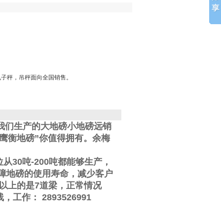
电子秤，吊秤面向全国销售。
我们生产的大地磅小地磅远销
鹰衡地磅”你值得拥有。
余梅
位从
30
吨
-200
吨都能够生产，
障地磅的使用寿命，减少客户
以上的是
7
道梁，正常情况
线
，工作
：
2893526991