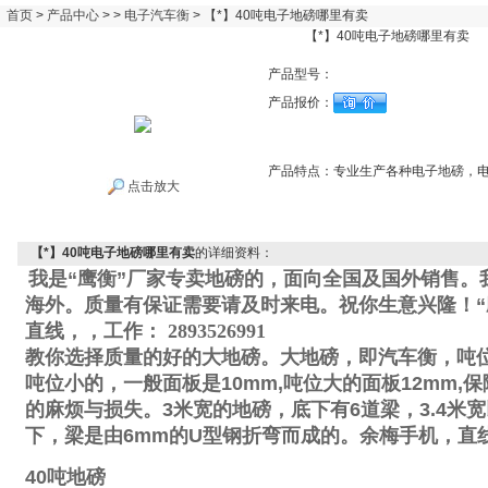
首页
>
产品中心
> >
电子汽车衡
> 【*】40吨电子地磅哪里有卖
【*】40吨电子地磅哪里有卖
产品型号：
产品报价：
产品特点：
专业生产各种电子地磅，
点击放大
【*】40吨电子地磅哪里有卖
的详细资料：
我是“鹰衡”厂家专卖地磅的，面向全国及国外销售。
海外。质量有保证需要请及时来电。祝你生意兴隆！“
直线
，
，工作
：
2893526991
教你选择质量的好的大地磅。大地磅，即汽车衡，吨
吨位小的，一般面板是
10mm,
吨位大的面板
12mm,
保
的麻烦与损失。
3
米宽的地磅，底下有
6
道梁，
3.4
米宽
下，梁是由
6mm
的
U
型钢折弯而成的。
余梅手机
，直
40
吨地磅