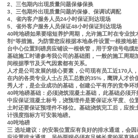
2
、三包期内出现质量问题保修保换
3
、三包期外出现质量问题的保修、保调试调配
4
、省内客户服务人员
24
小时保证到达现场
5
、省外客户服务人员保证
48
小时保证到达现场
40
吨地磅如果要缩短养护周期，允许施工时在专业技
剂
”
等措施。为防雷您应根据本地条件设置一根接地桩
台中心位置到磅房应铺设一根铁管，用于穿信号电缆
基础施工时请参考我公司的基础图，一般的施工周期
间根据季节及天气因素都有关系。
人才是公司发展的核心要素，公司现有员工近
170
人
在内的各类专业人士占员工总数的
35%
，鹰牌人才价
秀人才，是企业成功的基础，创建公平有序的竞争环
40
吨地磅基础：必须浇筑混凝土基础，
此基础必须开
中应保证混凝土标号，浇预埋件是要保证水平度、位
土时还要保证预埋件不移位。基础浇筑完工后，应按
计强度指标方可安装地磅。
40
吨地磅
三
选址建议：的安装位置应有良好的排水通道，会因
应设置排水通道。另外两端必须有足够长度的平直路