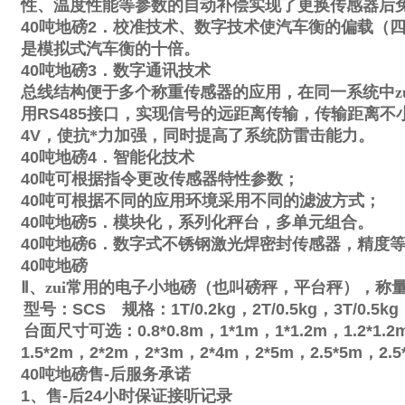
性、温度性能等参数的自动补偿实现了更换传感器后
40
吨地磅
2
．校准技术、数字技术使汽车衡的偏载（
是模拟式汽车衡的十倍。
40
吨地磅
3
．数字通讯技术
总线结构便于多个称重传感器的应用，在同一系统中zu
用
RS485
接口，实现信号的远距离传输，传输距离不
4V
，使抗*力加强，同时提高了系统防雷击能力。
40
吨地磅
4
．智能化技术
40
吨可根据指令更改传感器特性参数；
40
吨可根据不同的应用环境采用不同的滤波方式；
40
吨地磅
5
．模块化，系列化秤台，多单元组合。
40
吨地磅
6
．数字式不锈钢激光焊密封传感器，精度
40
吨地磅
Ⅱ
、zui常用的电子小地磅（也叫磅秤，平台秤），称
型号：
SCS
规格：
1T/0.2kg
，
2T/0.5kg
，
3T/0.5kg
台面尺寸可选：
0.8*0.8m
，
1*1m
，
1*1.2m
，
1.2*1.2
1.5*2m
，
2*2m
，
2*3m
，
2*4m
，
2*5m
，
2.5*5m
，
2.5
40
吨地磅售
-
后服务承诺
1
、售
-
后
24
小时保证接听记录