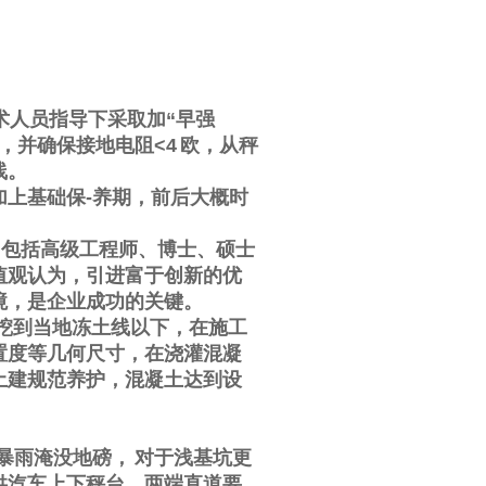
术人员指导下采取加
“
早强
，并确保接地电阻
<4
欧，从秤
线。
加上基础保
-
养期，前后大概时
，包括高级工程师、博士、硕士
值观认为，引进富于创新的优
境，是企业成功的关键。
挖到当地冻土线以下，在施工
置度等几何尺寸，在浇灌混凝
土建规范养护，混凝土达到设
暴雨淹没地磅，
对于浅基坑更
供汽车上下秤台，两端直道要