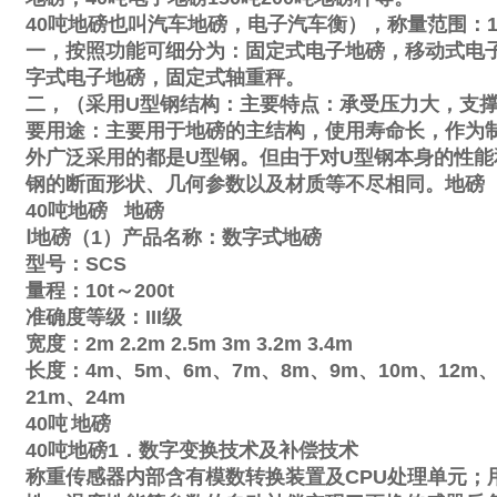
40
吨地磅也叫汽车地磅，电子汽车衡），称量范围：
一，按照功能可细分为：固定式电子地磅，移动式电
字式电子地磅，固定式轴重秤。
二，（采用
U
型钢结构：主要特点：承受压力大，支
要用途：主要用于地磅的主结构，使用寿命长，作为
外广泛采用的都是
U
型钢。但由于对
U
型钢本身的性能
钢的断面形状、几何参数以及材质等不尽相同。地磅
40
吨地磅
地磅
Ⅰ
地磅（
1
）产品名称：数字式地磅
型号：
SCS
量程：
10t
～
200t
准确度等级：
III
级
宽度：
2m
2.2m
2.5m
3m
3.2m
3.4m
长度：
4m
、
5m
、
6m
、
7m
、
8m
、
9m
、
10m
、
12m
21m
、
24m
40
吨
地磅
40
吨地磅
1
．数字变换技术及补偿技术
称重传感器内部含有模数转换装置及
CPU
处理单元；