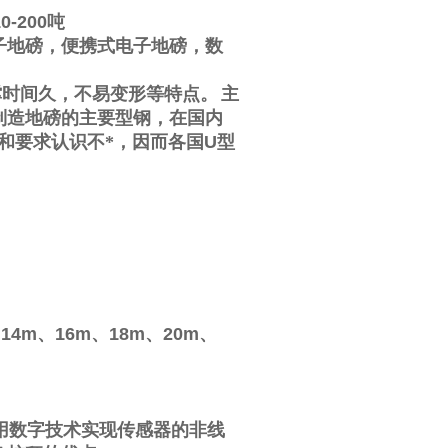
10-200
吨
子地磅，便携式电子地磅，数
撑时间久，不易变形等特点。
主
制造地磅的主要型钢，在国内
和要求认识不*，因而各国
U
型
、
14m
、
16m
、
18m
、
20m
、
用数字技术实现传感器的非线