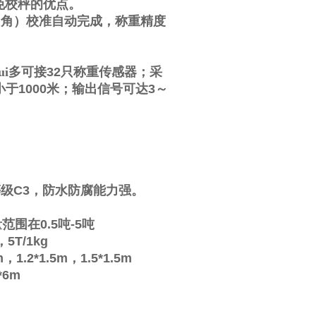
免校秤的优点。
四角）校准自动完成，称重精度
i多可接
32
只称重传感器；采
小于
1000
米；输出信号可达
3
～
等级
C3
，防水防腐能力强。
量范围在
0.5
吨
-5
吨
，
5T/1kg
m
，
1.2*1.5m
，
1.5*1.5m
*6m