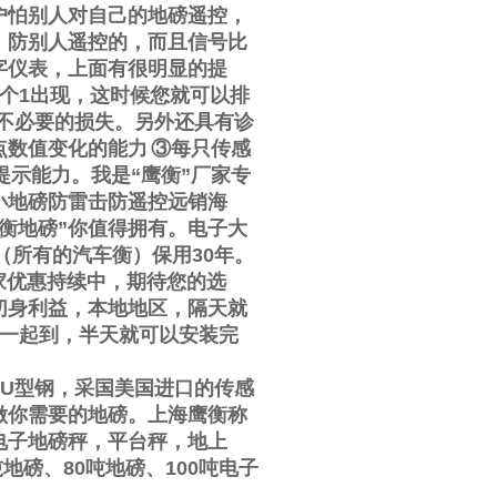
户怕别人对自己的地磅遥控，
，防别人遥控的，而且信号比
字仪表，上面有很明显的提
个
1
出现，这时候您就可以排
不必要的损失。另外还具有诊
点数值变化的能力
③
每只传感
提示能力。我是
“
鹰衡
”
厂家专
小地磅防雷击防遥控远销海
衡地磅
”
你值得拥有。电子大
（所有的汽车衡）保用
30
年。
家优惠持续中，期待您的选
切身利益，本地地区，隔天就
一起到，半天就可以安装完
U
型钢，采国美国进口的传感
做你需要的地磅。上海鹰衡称
电子地磅秤，平台秤，地上
吨地磅、
80
吨地磅、
100
吨电子