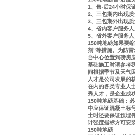
1
、售
-
后
24
小时保
2
、三包期内出现质
3
、三包期外出现质
4
、省内客户服务人
5
、省外客户服务人
150
吨地磅如果要缩
剂
”
等措施。为防雷
台中心位置到磅房
基础施工时请参考
间根据季节及天气
人才是公司发展的
在内的各类专业人
秀人才，是企业成
150
吨地磅基础：必
中应保证混凝土标
土时还要保证预埋
计强度指标方可安
150
吨地磅