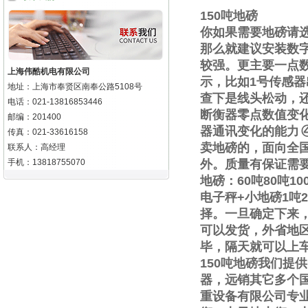
150
吨地磅
你如果需要地磅请
那么就建议安装数
较强。更主要一点
上海伟酷机电有限公司
示，比如
1
号传感器
地址：上海市奉贤区南奉公路5108号
查下是线头松动，
电话：021-13816853446
断衡器零点数值变
邮编：201400
器通讯变化的能力
传真：021-33616158
卖地磅的，面向全
联系人：高经理
手机：13818755070
外。质量有保证需
地磅：
60
吨
80
吨
10
电子秤
+
小地磅
1
吨
2
择。一旦确定下来
可以发货，外省地
毕，隔天就可以上
150
吨地磅我们提供
器，远销其它多个
重设备有限公司专