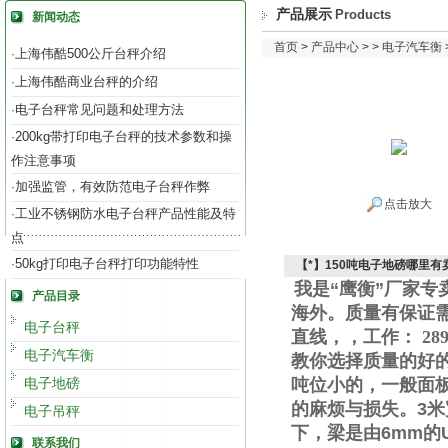
产品展示
Products
新闻动态
首页
>
产品中心
> >
电子汽车衡
上海伟酷500公斤台秤介绍
·
上海伟酷商业台秤的介绍
·
电子台秤常见问题和处理方法
·
200kg带打印电子台秤的技术参数和操
·
作注意事项
加强监管，有效防范电子台秤作弊
·
点击放大
工业不锈钢防水电子台秤产品性能及特
·
点
50kg打印电子台秤打印功能特性
·
【*】150吨电子地磅哪里有
我是“鹰衡”厂家
产品目录
海外。质量有保证
电子台秤
直线
，
，工作
：
289
电子汽车衡
教你选择质量的好
电子地磅
吨位小的，一般面
的麻烦与损失。
3
米
电子吊秤
下，梁是由
6mm
的
联系我们