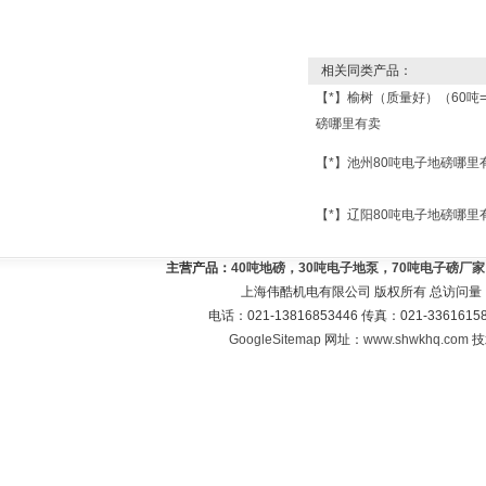
相关同类产品：
【*】榆树（质量好）（60吨
磅哪里有卖
【*】池州80吨电子地磅哪里
【*】辽阳80吨电子地磅哪里
主营产品：
40吨地磅，30吨电子地泵，70吨电子磅厂
上海伟酷机电有限公司 版权所有 总访问量
电话：021-13816853446 传真：021-33616
GoogleSitemap
网址：
www.shwkhq.com
技