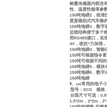
称重传感器内部含
性、温度性能等参
150
吨地磅
2
．校准
度是模拟式汽车衡
150
吨地磅
3
．数字
总线结构便于多个称
用
RS485
接口，实
4V
，使抗*力加强
150
吨地磅
4
．智能
150
吨可根据指令更
150
吨可根据不同的
150
吨地磅
5
．模块
150
吨地磅
6
．数字
150
吨地磅
Ⅱ
、zui常用的电
型号：
SCS
规格
台面尺寸可选：
0.8
1.5*2m
，
2*2m
，
2
150
吨地磅售
-
后服