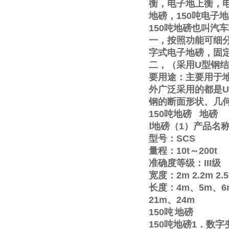
衡，电子地上衡，
地磅，
150
吨电子地
150
吨地磅也叫汽车
一，按照功能可细
字式电子地磅，固
二，（采用
U
型钢结
要用途：主要用于
外广泛采用的都是
U
钢的断面形状、几
150
吨地磅
地磅
Ⅰ
地磅（
1
）产品名
型号：
SCS
量程：
10t
～
200t
准确度等级：
III
级
宽度：
2m
2.2m
2.
长度：
4m
、
5m
、
6
21m
、
24m
150
吨
地磅
150
吨地磅
1
．数字