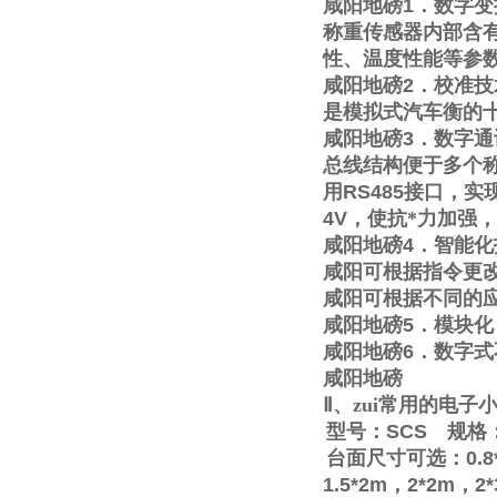
咸阳地磅
1
．数字变
称重传感器内部含
性、温度性能等参
咸阳地磅
2
．校准技
是模拟式汽车衡的
咸阳地磅
3
．数字通
总线结构便于多个称
用
RS485
接口，实
4V
，使抗*力加强
咸阳地磅
4
．智能化
咸阳可根据指令更
咸阳可根据不同的
咸阳地磅
5
．模块化
咸阳地磅
6
．数字式
咸阳地磅
Ⅱ
、zui常用的电
型号：
SCS
规格
台面尺寸可选：
0.8
1.5*2m
，
2*2m
，
2