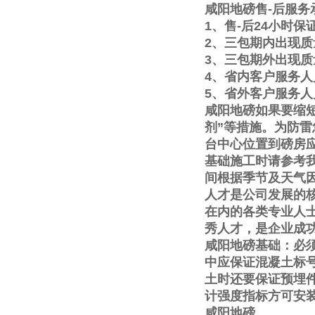
咸阳地磅售
-
后服务
1
、售
-
后
24
小时保
2
、三包期内出现质
3
、三包期外出现质
4
、省内客户服务人
5
、省外客户服务人
咸阳地磅如果要缩
剂
”
等措施。为防雷
台中心位置到磅房
基础施工时请参考
间根据季节及天气
人才是公司发展的
在内的各类专业人
秀人才，是企业成
咸阳地磅基础：必
中应保证混凝土标
土时还要保证预埋
计强度指标方可安
咸阳地磅