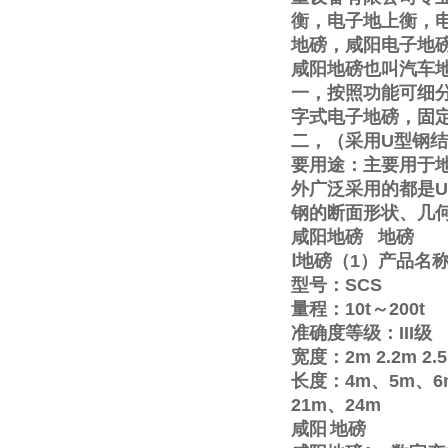
衡，电子地上衡，
地磅，咸阳电子地
咸阳地磅也叫汽车
一，按照功能可细
字式电子地磅，固
二，（采用
U
型钢结
要用途：主要用于
外广泛采用的都是
U
钢的断面形状、几
咸阳地磅
地磅
Ⅰ
地磅（
1
）产品名
型号：
SCS
量程：
10t
～
200t
准确度等级：
III
级
宽度：
2m
2.2m
2.
长度：
4m
、
5m
、
6
21m
、
24m
咸阳
地磅