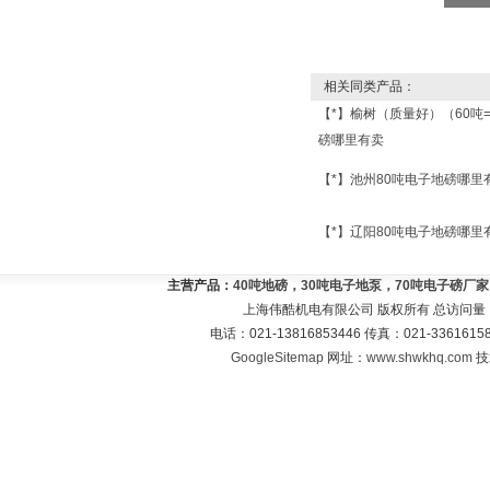
相关同类产品：
【*】榆树（质量好）（60吨
磅哪里有卖
【*】池州80吨电子地磅哪里
【*】辽阳80吨电子地磅哪里
主营产品：
40吨地磅，30吨电子地泵，70吨电子磅厂
上海伟酷机电有限公司 版权所有 总访问量
电话：021-13816853446 传真：021-33616
GoogleSitemap
网址：
www.shwkhq.com
技