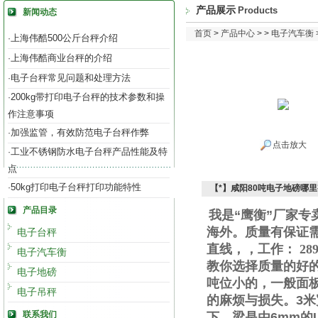
产品展示
Products
新闻动态
首页
>
产品中心
> >
电子汽车衡
上海伟酷500公斤台秤介绍
·
上海伟酷商业台秤的介绍
·
电子台秤常见问题和处理方法
·
200kg带打印电子台秤的技术参数和操
·
作注意事项
加强监管，有效防范电子台秤作弊
·
点击放大
工业不锈钢防水电子台秤产品性能及特
·
点
50kg打印电子台秤打印功能特性
·
【*】咸阳80吨电子地磅哪
产品目录
我是“鹰衡”厂家
海外。质量有保证
电子台秤
直线
，
，工作
：
289
电子汽车衡
教你选择质量的好
电子地磅
吨位小的，一般面
电子吊秤
的麻烦与损失。
3
米
联系我们
下，梁是由
6mm
的