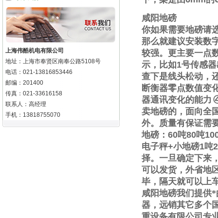
咸阳地磅
你如果需要地磅请
那么就建议安装数
上海伟酷机电有限公司
较强。更主要一点
地址：上海市奉贤区南奉公路5108号
示，比如
1
号传感器
电话：021-13816853446
查下是线头松动，
邮编：201400
断衡器零点数值变
传真：021-33616158
器通讯变化的能力
联系人：高经理
卖地磅的，面向全
手机：13818755070
外。质量有保证需
地磅：
60
吨
80
吨
10
电子秤
+
小地磅
1
吨
2
择。一旦确定下来
可以发货，外省地
毕，隔天就可以上
咸阳地磅我们提供
器，远销其它多个
重设备有限公司专