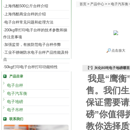
首页
>
产品中心
> >
电子汽车衡
上海伟酷500公斤台秤介绍
·
上海伟酷商业台秤的介绍
·
电子台秤常见问题和处理方法
·
200kg带打印电子台秤的技术参数和操
·
作注意事项
加强监管，有效防范电子台秤作弊
·
点击放大
工业不锈钢防水电子台秤产品性能及特
·
点
50kg打印电子台秤打印功能特性
·
【*】兴化80吨电子地磅哪
我是“鹰衡
产品目录
电子台秤
售。我们生
电子汽车衡
保证需要请
电子地磅
电子吊秤
磅”你值得
联系我们
教你选择质