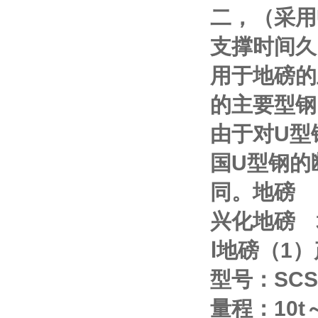
二，（采用
支撑时间久
用于地磅的
的主要型钢
由于对
U
型
国
U
型钢的
同。地磅
兴化地磅
Ⅰ
地磅（
1
）
型号：
SCS
量程：
10t