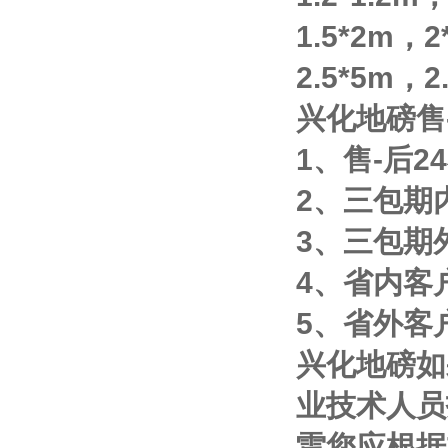
1.5*2m
，
2
2.5*5m
，
2
兴化地磅售
1
、售
-
后
24
2
、三包期
3
、三包期
4
、省内客
5
、省外客
兴化地磅如
业技术人员
雷您应根据