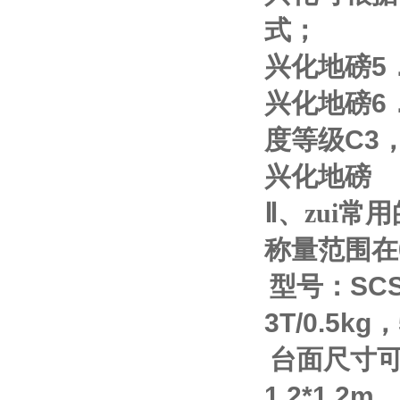
式；
兴化地磅
5
兴化地磅
6
度等级
C3
兴化地磅
Ⅱ
、zui
称量范围在
型号：
SC
3T/0.5kg
，
台面尺寸
1.2*1.2m