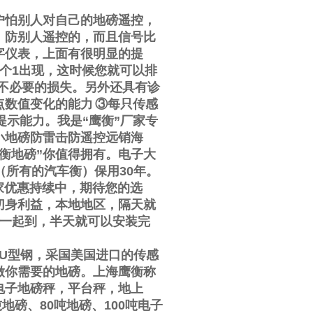
户怕别人对自己的地磅遥控，
，防别人遥控的，而且信号比
字仪表，上面有很明显的提
个
1
出现，这时候您就可以排
不必要的损失。另外还具有诊
点数值变化的能力
③
每只传感
提示能力。我是
“
鹰衡
”
厂家专
小地磅防雷击防遥控远销海
衡地磅
”
你值得拥有。电子大
（所有的汽车衡）保用
30
年。
家优惠持续中，期待您的选
切身利益，本地地区，隔天就
一起到，半天就可以安装完
U
型钢，采国美国进口的传感
做你需要的地磅。上海鹰衡称
电子地磅秤，平台秤，地上
吨地磅、
80
吨地磅、
100
吨电子