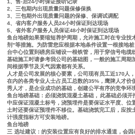
1
、售
-
后
24
小时保证接听记录
2
、三包期内出现质量问题保修保换
3
、三包期外出现质量问题的保修、保调试调配
4
、省内客户服务人员
24
小时保证到达现场
5
、省外客户服务人员保证
48
小时保证到达现场
鱼台地磅如果要缩短养护周期，允许施工时在专业技
剂
”
等措施。为防雷您应根据本地条件设置一根接地桩
台中心位置到磅房应铺设一根铁管，用于穿信号电缆
基础施工时请参考我公司的基础图，一般的施工周期
间根据季节及天气因素都有关系。
人才是公司发展的核心要素，公司现有员工近
170
人
在内的各类专业人士占员工总数的
35%
，鹰牌人才价
秀人才，是企业成功的基础，创建公平有序的竞争环
鱼台地磅基础：必须浇筑混凝土基础，
此基础必须开
中应保证混凝土标号，浇预埋件是要保证水平度、位
土时还要保证预埋件不移位。基础浇筑完工后，应按
计强度指标方可安装地磅。
鱼台地磅
三
选址建议：的安装位置应有良好的排水通道，会因