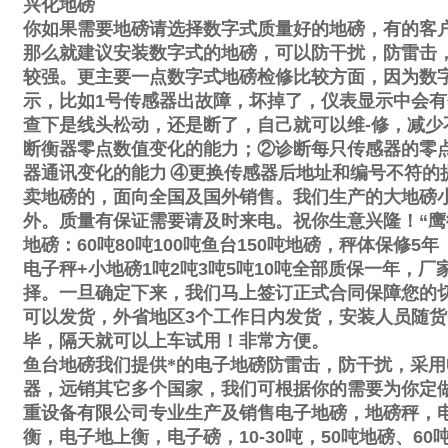
兴化地磅
你如果需要地磅请选择数字式质量好的地磅，有的客
那么就建议安装数字式的地磅，可以防干扰，防雷击
较强。更主要一点数字式地磅检修比较方面，因为数
示，比如
1
号传感器出故障，坏掉了，仪表显示中会有
查下是线头松动，还是断了，自己就可以维
-
修，减少
断衡器零点数值变化的能力；
②
诊断每只传感器的零
器通讯变化的能力
④
更换传感器后地址和编号不符的
卖地磅的，面向全国及国外销售。我们生产的大地磅
外。质量有保证需要请及时来电。祝你生意兴隆！
“
鹰
地磅：
60
吨
80
吨
100
吨鱼台
150
吨地磅，秤体保修
5
年
电子秤
+
小地磅
1
吨
2
吨
3
吨
5
吨
10
吨全部质保一年，厂
择。一旦确定下来，我们马上签订正式合同保障您的
可以发货，外省地区
3
个工作日内发货，安装人员随货
毕，隔天就可以上车试用！非常方便。
鱼台地磅我们提供*的电子地磅防雷击，防干扰，采用
器，远销其它多个国家，我们可根据你的需要为你定
重设备有限公司专业生产及销售电子地磅，地磅秤，
衡，电子地上衡，电子磅，
10-30
吨，
50
吨地磅、
60