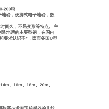
0-200
吨
子地磅，便携式电子地磅，数
撑时间久，不易变形等特点。
主
制造地磅的主要型钢，在国内
和要求认识不*，因而各国
U
型
、
14m
、
16m
、
18m
、
20m
、
用数字技术实现传感器的非线