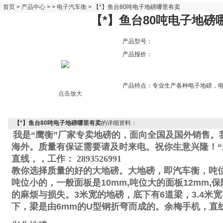
首页
>
产品中心
> >
电子汽车衡
> 【*】鱼台80吨电子地磅哪里有卖
【*】鱼台80吨电子地磅
产品型号：
产品报价：
产品特点：
专业生产各种电子地磅，
点击放大
【*】鱼台80吨电子地磅哪里有卖
的详细资料：
我是“鹰衡”厂家专卖地磅的，面向全国及国外销售。
海外。质量有保证需要请及时来电。祝你生意兴隆！“
直线
，
，工作
：
2893526991
教你选择质量的好的大地磅。大地磅，即汽车衡，吨
吨位小的，一般面板是
10mm,
吨位大的面板
12mm,
保
的麻烦与损失。
3
米宽的地磅，底下有
6
道梁，
3.4
米宽
下，梁是由
6mm
的
U
型钢折弯而成的。
余梅手机
，直