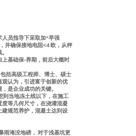
术人员指导下采取加
“
早强
，并确保接地电阻
<4
欧，从秤
线。
加上基础保
-
养期，前后大概时
，包括高级工程师、博士、硕士
值观认为，引进富于创新的优
境，是企业成功的关键。
挖到当地冻土线以下，在施工
置度等几何尺寸，在浇灌混凝
土建规范养护，混凝土达到设
暴雨淹没地磅，
对于浅基坑更