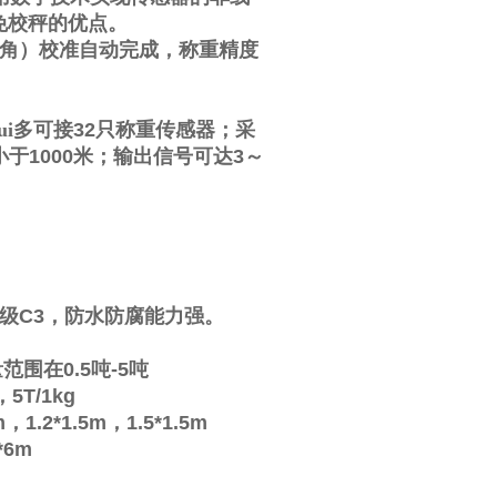
免校秤的优点。
角）校准自动完成，称重精度
i多可接
32
只称重传感器；采
小于
1000
米；输出信号可达
3
～
级
C3
，防水防腐能力强。
量范围在
0.5
吨
-5
吨
，
5T/1kg
m
，
1.2*1.5m
，
1.5*1.5m
*6m