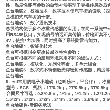
性、温度性能等参数的自动补偿实现了更换传感器后
鱼台地磅
2
．校准技术、数字技术使汽车衡的偏载（四
是模拟式汽车衡的十倍。
鱼台地磅
3
．数字通讯技术
总线结构便于多个称重传感器的应用，在同一系统中zu
用
RS485
接口，实现信号的远距离传输，传输距离不
4V
，使抗*力加强，同时提高了系统防雷击能力。
鱼台地磅
4
．智能化技术
鱼台可根据指令更改传感器特性参数；
鱼台可根据不同的应用环境采用不同的滤波方式；
鱼台地磅
5
．模块化，系列化秤台，多单元组合。
鱼台地磅
6
．数字式不锈钢激光焊密封传感器，精度等
鱼台地磅
Ⅱ
、zui常用的电子小地磅（也叫磅秤，平台秤），称
型号：
SCS
规格：
1T/0.2kg
，
2T/0.5kg
，
3T/0.5kg
台面尺寸可选：
0.8*0.8m
，
1*1m
，
1*1.2m
，
1.2*1.2
1.5*2m
，
2*2m
，
2*3m
，
2*4m
，
2*5m
，
2.5*5m
，
2.5
鱼台地磅售
-
后服务承诺