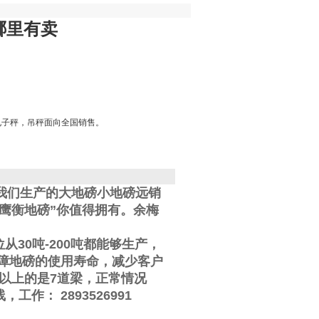
哪里有卖
电子秤，吊秤面向全国销售。
我们生产的大地磅小地磅远销
鹰衡地磅”你值得拥有。
余梅
位从
30
吨
-200
吨都能够生产，
障地磅的使用寿命，减少客户
以上的是
7
道梁，正常情况
线
，工作
：
2893526991