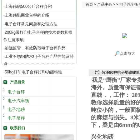
首页
>
产品中心
> >
电子汽车衡
上海伟酷500公斤台秤介绍
·
上海伟酷商业台秤的介绍
·
电子台秤常见问题和处理方法
·
200kg带打印电子台秤的技术参数和操
·
作注意事项
加强监管，有效防范电子台秤作弊
·
点击放大
工业不锈钢防水电子台秤产品性能及特
·
点
50kg打印电子台秤打印功能特性
·
【*】菏泽80吨电子地磅哪
我是“鹰衡”厂家
产品目录
海外。质量有保证
电子台秤
直线
，
，工作
：
289
电子汽车衡
教你选择质量的好
电子地磅
吨位小的，一般面
的麻烦与损失。
3
米
电子吊秤
下，梁是由
6mm
的
联系我们
兴化地磅