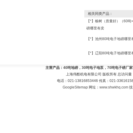
相关同类产品：
【*】榆树（质量好）（60吨
磅哪里有卖
【*】池州80吨电子地磅哪里
【*】辽阳80吨电子地磅哪里
主营产品：
40吨地磅，30吨电子地泵，70吨电子磅厂
上海伟酷机电有限公司 版权所有 总访问量
电话：021-13816853446 传真：021-33616
GoogleSitemap
网址：
www.shwkhq.com
技