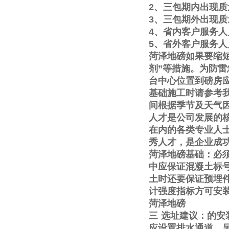
2
、三包期内出现质
3
、三包期外出现质
4
、省内客户服务人
5
、省外客户服务人
菏泽地磅如果要缩
剂
”
等措施。为防雷
台中心位置到磅房
基础施工时请参考
间根据季节及天气
人才是公司发展的
在内的各类专业人
秀人才，是企业成
菏泽地磅基础：必
中应保证混凝土标
土时还要保证预埋
计强度指标方可安
菏泽地磅
三
选址建议：的安
应设置排水通道。