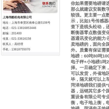
你如果需要地磅请
那么就建议安装数
较强。更主要一点
上海伟酷机电有限公司
示，比如
1
号传感器
地址：上海市奉贤区南奉公路5108号
查下是线头松动，
电话：021-13816853446
断衡器零点数值变
邮编：201400
器通讯变化的能力
传真：021-33616158
卖地磅的，面向全
联系人：高经理
手机：13818755070
外。质量有保证需
地磅：
60
吨
80
吨
10
电子秤
+
小地磅
1
吨
2
择。一旦确定下来
可以发货，外省地
毕，隔天就可以上
菏泽地磅我们提供
器，远销其它多个
重设备有限公司专
衡，电子地上衡，
地磅，菏泽电子地