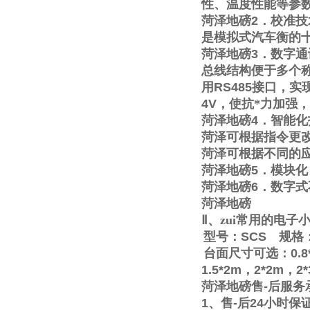
性、温度性能等参
菏泽地磅
2
．校准技
是模拟式汽车衡的
菏泽地磅
3
．数字通
总线结构便于多个称
用
RS485
接口，实
4V
，使抗*力加强
菏泽地磅
4
．智能化
菏泽可根据指令更
菏泽可根据不同的
菏泽地磅
5
．模块化
菏泽地磅
6
．数字式
菏泽地磅
Ⅱ
、zui常用的电
型号：
SCS
规格
台面尺寸可选：
0.8
1.5*2m
，
2*2m
，
2
菏泽地磅售
-
后服务
1
、售
-
后
24
小时保