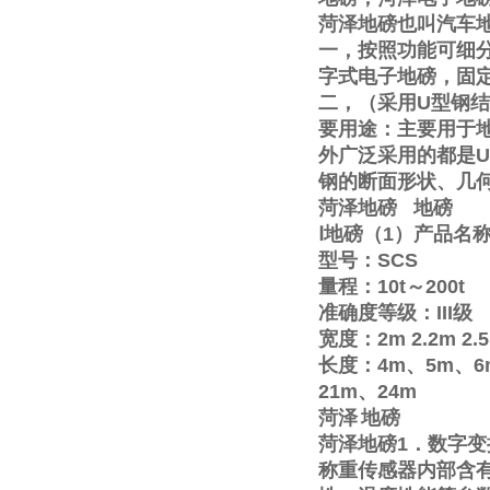
菏泽地磅也叫汽车
一，按照功能可细
字式电子地磅，固
二，（采用
U
型钢结
要用途：主要用于
外广泛采用的都是
U
钢的断面形状、几
菏泽地磅
地磅
Ⅰ
地磅（
1
）产品名
型号：
SCS
量程：
10t
～
200t
准确度等级：
III
级
宽度：
2m
2.2m
2.
长度：
4m
、
5m
、
6
21m
、
24m
菏泽
地磅
菏泽地磅
1
．数字变
称重传感器内部含