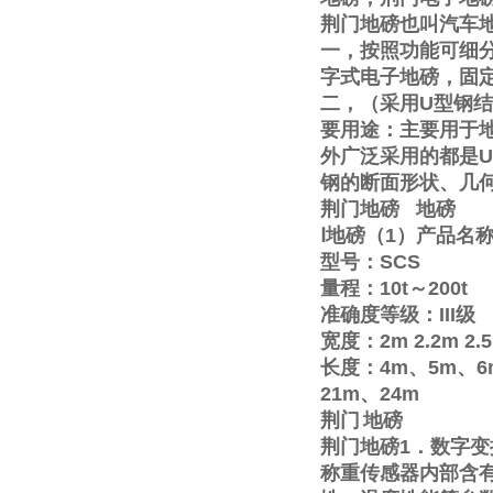
荆门地磅也叫汽车
一，按照功能可细
字式电子地磅，固
二，（采用
U
型钢结
要用途：主要用于
外广泛采用的都是
U
钢的断面形状、几
荆门地磅
地磅
Ⅰ
地磅（
1
）产品名
型号：
SCS
量程：
10t
～
200t
准确度等级：
III
级
宽度：
2m
2.2m
2.
长度：
4m
、
5m
、
6
21m
、
24m
荆门
地磅
荆门地磅
1
．数字变
称重传感器内部含