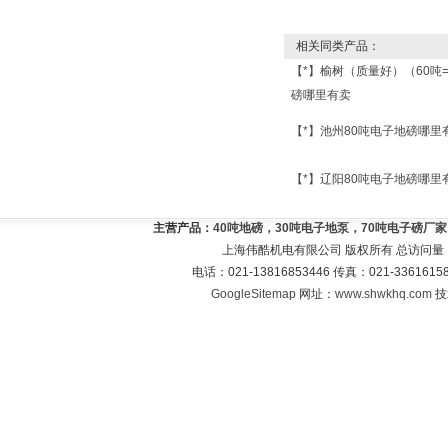
相关同类产品：
【*】榆树（质量好）（60吨
磅哪里有卖
【*】池州80吨电子地磅哪里
【*】辽阳80吨电子地磅哪里
主营产品：
40吨地磅，30吨电子地泵，70吨电子磅厂
上海伟酷机电有限公司 版权所有 总访问量
电话：021-13816853446 传真：021-33616
GoogleSitemap
网址：
www.shwkhq.com
技