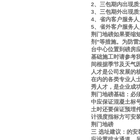
2
、三包期内出现质
3
、三包期外出现质
4
、省内客户服务人
5
、省外客户服务人
荆门地磅如果要缩
剂
”
等措施。为防雷
台中心位置到磅房
基础施工时请参考
间根据季节及天气
人才是公司发展的
在内的各类专业人
秀人才，是企业成
荆门地磅基础：必
中应保证混凝土标
土时还要保证预埋
计强度指标方可安
荆门地磅
三
选址建议：的安
应设置排水通道。