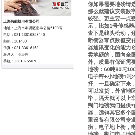
你如果需要地磅请
那么就建议安装数
较强。更主要一点
上海伟酷机电有限公司
示，比如
1
号传感器
地址：上海市奉贤区南奉公路5108号
查下是线头松动，
电话：021-13816853446
断衡器零点数值变
邮编：201400
器通讯变化的能力
传真：021-33616158
卖地磅的，面向全
联系人：高经理
手机：13818755070
外。质量有保证需
地磅：
60
吨
80
吨
10
电子秤
+
小地磅
1
吨
2
择。一旦确定下来
可以发货，外省地
毕，隔天就可以上
荆门地磅我们提供
器，远销其它多个
重设备有限公司专
衡，电子地上衡，
地磅，荆门电子地