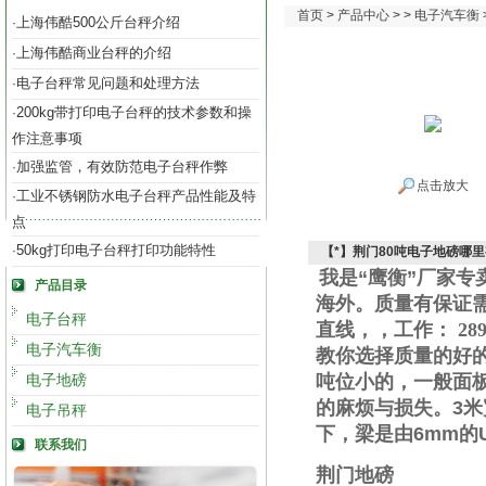
首页
>
产品中心
> >
电子汽车衡
上海伟酷500公斤台秤介绍
·
上海伟酷商业台秤的介绍
·
电子台秤常见问题和处理方法
·
200kg带打印电子台秤的技术参数和操
·
作注意事项
加强监管，有效防范电子台秤作弊
·
点击放大
工业不锈钢防水电子台秤产品性能及特
·
点
50kg打印电子台秤打印功能特性
·
【*】荆门80吨电子地磅哪
我是“鹰衡”厂家
产品目录
海外。质量有保证
电子台秤
直线
，
，工作
：
289
电子汽车衡
教你选择质量的好
电子地磅
吨位小的，一般面
的麻烦与损失。
3
米
电子吊秤
下，梁是由
6mm
的
联系我们
荆门地磅