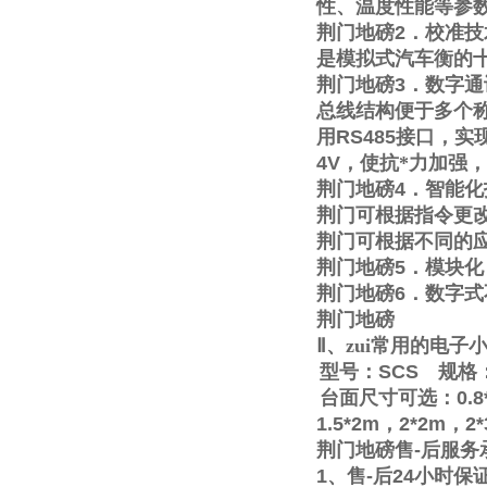
性、温度性能等参
荆门地磅
2
．校准技
是模拟式汽车衡的
荆门地磅
3
．数字通
总线结构便于多个称
用
RS485
接口，实
4V
，使抗*力加强
荆门地磅
4
．智能化
荆门可根据指令更
荆门可根据不同的
荆门地磅
5
．模块化
荆门地磅
6
．数字式
荆门地磅
Ⅱ
、zui常用的电
型号：
SCS
规格
台面尺寸可选：
0.8
1.5*2m
，
2*2m
，
2
荆门地磅售
-
后服务
1
、售
-
后
24
小时保