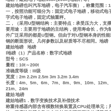
建始地磅也叫汽车地磅，电子汽车衡），称量范围：
1
一，按照功能可细分为：固定式电子地磅，移动式电
字式电子地磅，固定式轴重秤。
二，（采用
U
型钢结构：主要特点：承受压力大，支
要用途：主要用于地磅的主结构，使用寿命长，作为
外广泛采用的都是
U
型钢。但由于对
U
型钢本身的性能
钢的断面形状、几何参数以及材质等不尽相同。地磅
建始地磅
地磅
Ⅰ
地磅（
1
）产品名称：数字式地磅
型号：
SCS
量程：
10t
～
200t
准确度等级：
III
级
宽度：
2m
2.2m
2.5m
3m
3.2m
3.4m
长度：
4m
、
5m
、
6m
、
7m
、
8m
、
9m
、
10m
、
12m
21m
、
24m
建始
地磅
建始地磅
1
．数字变换技术及补偿技术
称重传感器内部含有模数转换装置及
CPU
处理单元；