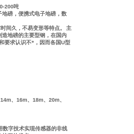
0-200
吨
子地磅，便携式电子地磅，数
撑时间久，不易变形等特点。
主
制造地磅的主要型钢，在国内
和要求认识不*，因而各国
U
型
、
14m
、
16m
、
18m
、
20m
、
用数字技术实现传感器的非线