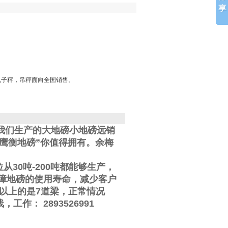
电子秤，吊秤面向全国销售。
我们生产的大地磅小地磅远销
鹰衡地磅”你值得拥有。
余梅
位从
30
吨
-200
吨都能够生产，
障地磅的使用寿命，减少客户
以上的是
7
道梁，正常情况
线
，工作
：
2893526991