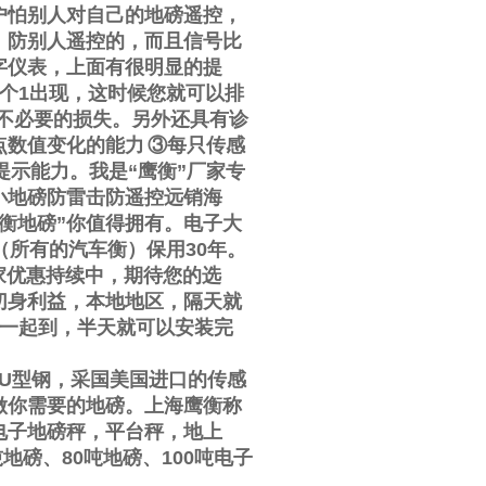
户怕别人对自己的地磅遥控，
，防别人遥控的，而且信号比
字仪表，上面有很明显的提
个
1
出现，这时候您就可以排
不必要的损失。另外还具有诊
点数值变化的能力
③
每只传感
提示能力。我是
“
鹰衡
”
厂家专
小地磅防雷击防遥控远销海
衡地磅
”
你值得拥有。电子大
（所有的汽车衡）保用
30
年。
家优惠持续中，期待您的选
切身利益，本地地区，隔天就
一起到，半天就可以安装完
U
型钢，采国美国进口的传感
做你需要的地磅。上海鹰衡称
电子地磅秤，平台秤，地上
吨地磅、
80
吨地磅、
100
吨电子