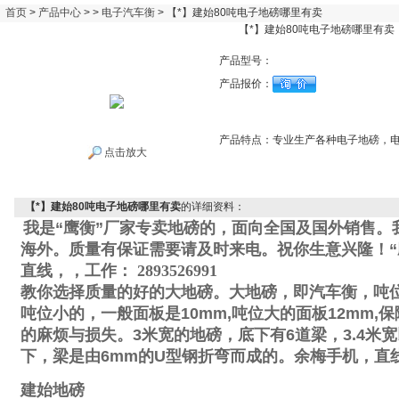
首页
>
产品中心
> >
电子汽车衡
> 【*】建始80吨电子地磅哪里有卖
【*】建始80吨电子地磅哪里有卖
产品型号：
产品报价：
产品特点：
专业生产各种电子地磅，
点击放大
【*】建始80吨电子地磅哪里有卖
的详细资料：
我是“鹰衡”厂家专卖地磅的，面向全国及国外销售。
海外。质量有保证需要请及时来电。祝你生意兴隆！“
直线
，
，工作
：
2893526991
教你选择质量的好的大地磅。大地磅，即汽车衡，吨
吨位小的，一般面板是
10mm,
吨位大的面板
12mm,
保
的麻烦与损失。
3
米宽的地磅，底下有
6
道梁，
3.4
米宽
下，梁是由
6mm
的
U
型钢折弯而成的。
余梅手机
，直
建始地磅