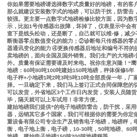
你如果需要地磅请选择数字式质量好的地磅，有的客
那么就建议安装数字式的地磅，可以防干扰，防雷击
较强。更主要一点数字式地磅检修比较方面，因为数
示，比如
1
号传感器出故障，坏掉了，仪表显示中会有
查下是线头松动，还是断了，自己就可以维
-
修，减少
断衡器零点数值变化的能力；
②
诊断每只传感器的零
器通讯变化的能力
④
更换传感器后地址和编号不符的
卖地磅的，面向全国及国外销售。我们生产的大地磅
外。质量有保证需要请及时来电。祝你生意兴隆！
“
鹰
地磅：
60
吨
80
吨
100
吨建始
150
吨地磅，秤体保修
5
年
电子秤
+
小地磅
1
吨
2
吨
3
吨
5
吨
10
吨全部质保一年，厂
择。一旦确定下来，我们马上签订正式合同保障您的
可以发货，外省地区
3
个工作日内发货，安装人员随货
毕，隔天就可以上车试用！非常方便。
建始地磅我们提供*的电子地磅防雷击，防干扰，采用
器，远销其它多个国家，我们可根据你的需要为你定
重设备有限公司专业生产及销售电子地磅，地磅秤，
衡，电子地上衡，电子磅，
10-30
吨，
50
吨地磅、
60
地磅，建始电子地磅
150
吨
200
吨地磅秤等。