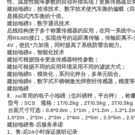
性、温度性能等参数的自动补偿实现了更换传感器后
建始地磅
2
．校准技术、数字技术使汽车衡的偏载（四
是模拟式汽车衡的十倍。
建始地磅
3
．数字通讯技术
总线结构便于多个称重传感器的应用，在同一系统中zu
用
RS485
接口，实现信号的远距离传输，传输距离不
4V
，使抗*力加强，同时提高了系统防雷击能力。
建始地磅
4
．智能化技术
建始可根据指令更改传感器特性参数；
建始可根据不同的应用环境采用不同的滤波方式；
建始地磅
5
．模块化，系列化秤台，多单元组合。
建始地磅
6
．数字式不锈钢激光焊密封传感器，精度等
建始地磅
Ⅱ
、zui常用的电子小地磅（也叫磅秤，平台秤），称
型号：
SCS
规格：
1T/0.2kg
，
2T/0.5kg
，
3T/0.5kg
台面尺寸可选：
0.8*0.8m
，
1*1m
，
1*1.2m
，
1.2*1.2
1.5*2m
，
2*2m
，
2*3m
，
2*4m
，
2*5m
，
2.5*5m
，
2.5
建始地磅售
-
后服务承诺
1
、售
-
后
24
小时保证接听记录