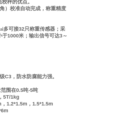
免校秤的优点。
角）校准自动完成，称重精度
i多可接
32
只称重传感器；采
小于
1000
米；输出信号可达
3
～
级
C3
，防水防腐能力强。
量范围在
0.5
吨
-5
吨
，
5T/1kg
m
，
1.2*1.5m
，
1.5*1.5m
*6m