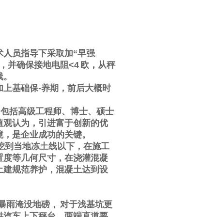
术人员指导下采取加
“
早强
，并确保接地电阻
<4
欧，从秤
线。
加上基础保
-
养期，前后大概时
，包括高级工程师、博士、硕士
值观认为，引进富于创新的优
境，是企业成功的关键。
挖到当地冻土线以下，在施工
置度等几何尺寸，在浇灌混凝
土建规范养护，混凝土达到设
暴雨淹没地磅，
对于浅基坑更
供汽车上下秤台，两端直道要