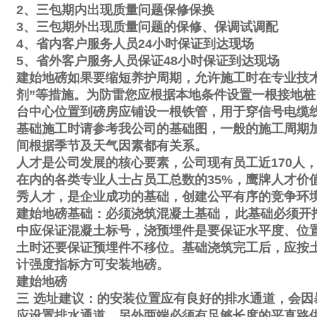
2
、三包期内出现质量问题保修保换
3
、三包期外出现质量问题的保修、保调试调配
4
、省内客户服务人员
24
小时保证到达现场
5
、省外客户服务人员保证
48
小时保证到达现场
建始地磅如果要缩短养护周期，允许施工时在专业技
剂
”
等措施。为防雷您应根据本地条件设置一根接地桩
台中心位置到磅房应铺设一根铁管，用于穿信号电缆
基础施工时请参考我公司的基础图，一般的施工周期
间根据季节及天气因素都有关系。
人才是公司发展的核心要素，公司现有员工近
170
人
在内的各类专业人士占员工总数的
35%
，鹰牌人才价
秀人才，是企业成功的基础，创建公平有序的竞争环
建始地磅基础：必须浇筑混凝土基础，
此基础必须开
中应保证混凝土标号，浇预埋件是要保证水平度、位
土时还要保证预埋件不移位。基础浇筑完工后，应按
计强度指标方可安装地磅。
建始地磅
三
选址建议：的安装位置应有良好的排水通道，会因
应设置排水通道。另外两端必须有足够长度的平直路