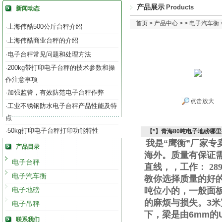
产品展示
Products
新闻动态
首页
>
产品中心
> >
电子汽车衡
上海伟酷500公斤台秤介绍
·
上海伟酷商业台秤的介绍
·
电子台秤常见问题和处理方法
·
200kg带打印电子台秤的技术参数和操
·
作注意事项
加强监管，有效防范电子台秤作弊
·
点击放大
工业不锈钢防水电子台秤产品性能及特
·
点
50kg打印电子台秤打印功能特性
·
【*】青海80吨电子地磅哪
我是“鹰衡”厂家
产品目录
海外。质量有保证
电子台秤
直线
，
，工作
：
289
电子汽车衡
教你选择质量的好
电子地磅
吨位小的，一般面
的麻烦与损失。
3
米
电子吊秤
下，梁是由
6mm
的
联系我们