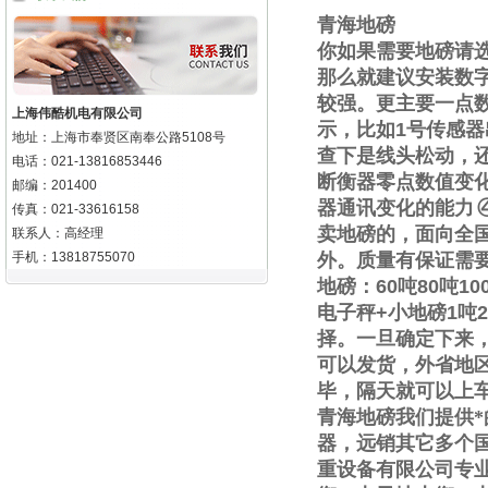
青海地磅
你如果需要地磅请
那么就建议安装数
较强。更主要一点
上海伟酷机电有限公司
示，比如
1
号传感器
地址：上海市奉贤区南奉公路5108号
查下是线头松动，
电话：021-13816853446
断衡器零点数值变
邮编：201400
器通讯变化的能力
传真：021-33616158
卖地磅的，面向全
联系人：高经理
手机：13818755070
外。质量有保证需
地磅：
60
吨
80
吨
10
电子秤
+
小地磅
1
吨
2
择。一旦确定下来
可以发货，外省地
毕，隔天就可以上
青海地磅我们提供
器，远销其它多个
重设备有限公司专