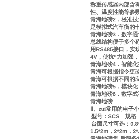
称重传感器内部含
性、温度性能等参
青海地磅
2
．校准技
是模拟式汽车衡的
青海地磅
3
．数字通
总线结构便于多个称
用
RS485
接口，实
4V
，使抗*力加强
青海地磅
4
．智能化
青海可根据指令更
青海可根据不同的
青海地磅
5
．模块化
青海地磅
6
．数字式
青海地磅
Ⅱ
、zui常用的电
型号：
SCS
规格
台面尺寸可选：
0.8
1.5*2m
，
2*2m
，
2
青海地磅售
-
后服务