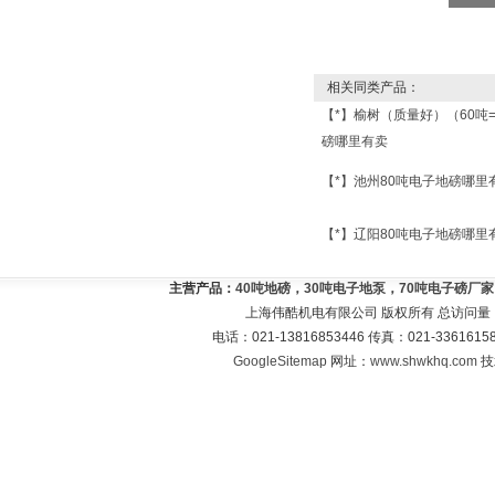
相关同类产品：
【*】榆树（质量好）（60吨
磅哪里有卖
【*】池州80吨电子地磅哪里
【*】辽阳80吨电子地磅哪里
主营产品：
40吨地磅，30吨电子地泵，70吨电子磅厂
上海伟酷机电有限公司 版权所有 总访问量
电话：021-13816853446 传真：021-33616
GoogleSitemap
网址：
www.shwkhq.com
技