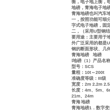
衡，电子地上衡，
地磅，青海电子地
青海地磅也叫汽车
一，按照功能可细
字式电子地磅，固
二，（采用
U
型钢结
要用途：主要用于
外广泛采用的都是
U
钢的断面形状、几
青海地磅
地磅
Ⅰ
地磅（
1
）产品名
型号：
SCS
量程：
10t
～
200t
准确度等级：
III
级
宽度：
2m
2.2m
2.
长度：
4m
、
5m
、
6
21m
、
24m
青海
地磅
青海地磅
1
．数字变