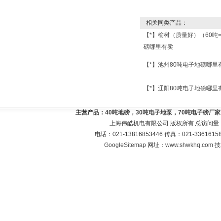
相关同类产品：
【*】榆树（质量好）（60吨
磅哪里有卖
【*】池州80吨电子地磅哪里
【*】辽阳80吨电子地磅哪里
主营产品：
40吨地磅，30吨电子地泵，70吨电子磅厂
上海伟酷机电有限公司 版权所有 总访问量
电话：021-13816853446 传真：021-33616
GoogleSitemap
网址：
www.shwkhq.com
技