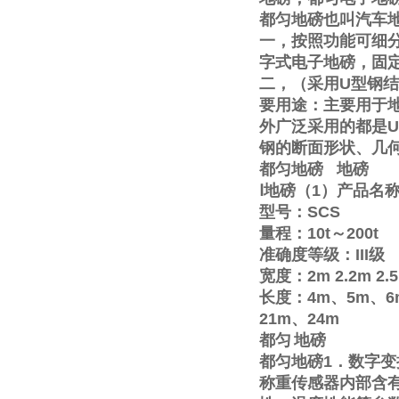
都匀地磅也叫汽车
一，按照功能可细
字式电子地磅，固
二，（采用
U
型钢结
要用途：主要用于
外广泛采用的都是
U
钢的断面形状、几
都匀地磅
地磅
Ⅰ
地磅（
1
）产品名
型号：
SCS
量程：
10t
～
200t
准确度等级：
III
级
宽度：
2m
2.2m
2.
长度：
4m
、
5m
、
6
21m
、
24m
都匀
地磅
都匀地磅
1
．数字变
称重传感器内部含