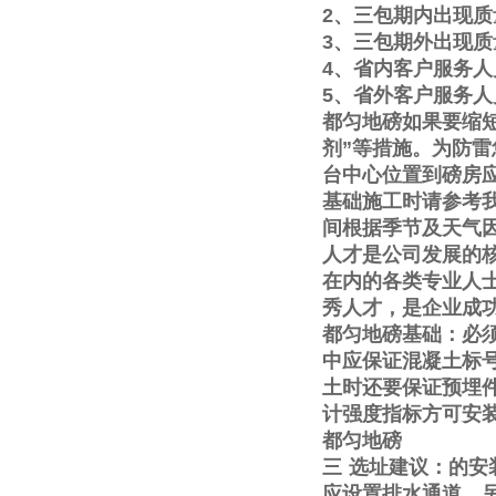
2
、三包期内出现质
3
、三包期外出现质
4
、省内客户服务人
5
、省外客户服务人
都匀地磅如果要缩
剂
”
等措施。为防雷
台中心位置到磅房
基础施工时请参考
间根据季节及天气
人才是公司发展的
在内的各类专业人
秀人才，是企业成
都匀地磅基础：必
中应保证混凝土标
土时还要保证预埋
计强度指标方可安
都匀地磅
三
选址建议：的安
应设置排水通道。