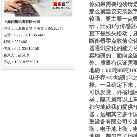
你如果需要地磅请
那么就建议安装数
较强。更主要一点
上海伟酷机电有限公司
示，比如
1
号传感器
地址：上海市奉贤区南奉公路5108号
查下是线头松动，
电话：021-13816853446
断衡器零点数值变
邮编：201400
器通讯变化的能力
传真：021-33616158
卖地磅的，面向全
联系人：高经理
手机：13818755070
外。质量有保证需
地磅：
60
吨
80
吨
10
电子秤
+
小地磅
1
吨
2
择。一旦确定下来
可以发货，外省地
毕，隔天就可以上
都匀地磅我们提供
器，远销其它多个
重设备有限公司专
衡，电子地上衡，
地磅，都匀电子地