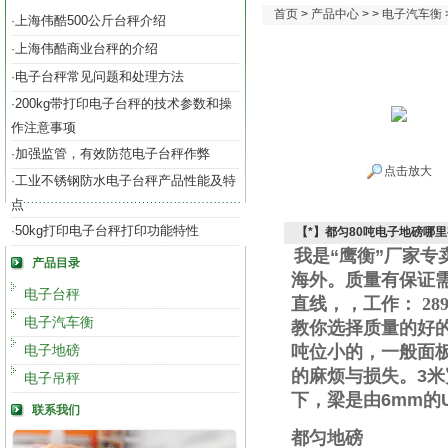
首页
>
产品中心
> >
电子汽车衡
上海伟酷500公斤台秤介绍
·
上海伟酷商业台秤的介绍
·
电子台秤常见问题和处理方法
·
200kg带打印电子台秤的技术参数和操
·
作注意事项
加强监管，有效防范电子台秤作弊
·
点击放大
工业不锈钢防水电子台秤产品性能及特
·
点
50kg打印电子台秤打印功能特性
·
【*】都匀80吨电子地磅哪
我是“鹰衡”厂家
产品目录
海外。质量有保证
电子台秤
直线
，
，工作
：
289
电子汽车衡
教你选择质量的好
电子地磅
吨位小的，一般面
的麻烦与损失。
3
米
电子吊秤
下，梁是由
6mm
的
联系我们
都匀地磅