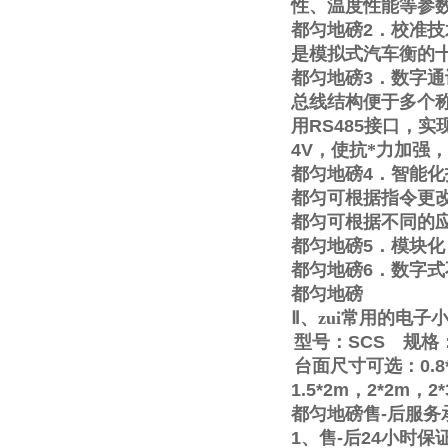
性、温度性能等参
都匀地磅
2
．校准技
是模拟式汽车衡的
都匀地磅
3
．数字通
总线结构便于多个称
用
RS485
接口，实
4V
，使抗*力加强
都匀地磅
4
．智能化
都匀可根据指令更
都匀可根据不同的
都匀地磅
5
．模块化
都匀地磅
6
．数字式
都匀地磅
Ⅱ
、zui常用的电
型号：
SCS
规格
台面尺寸可选：
0.8
1.5*2m
，
2*2m
，
2
都匀地磅售
-
后服务
1
、售
-
后
24
小时保