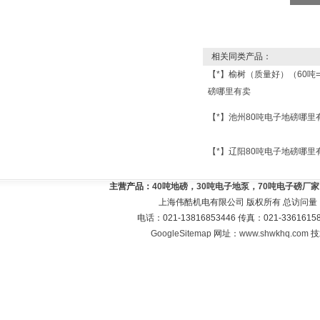
相关同类产品：
【*】榆树（质量好）（60吨
磅哪里有卖
【*】池州80吨电子地磅哪里
【*】辽阳80吨电子地磅哪里
主营产品：
40吨地磅，30吨电子地泵，70吨电子磅厂
上海伟酷机电有限公司 版权所有 总访问量
电话：021-13816853446 传真：021-33616
GoogleSitemap
网址：
www.shwkhq.com
技