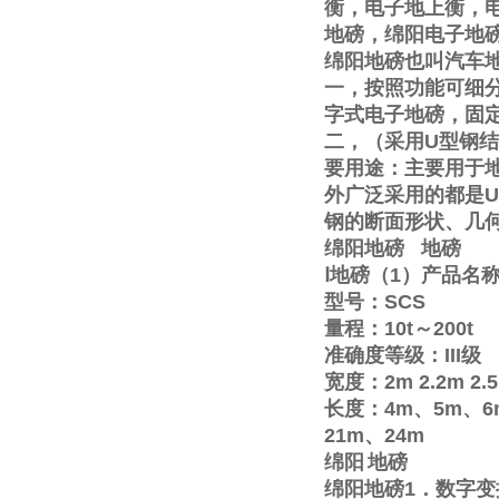
衡，电子地上衡，
地磅，绵阳电子地
绵阳地磅也叫汽车
一，按照功能可细
字式电子地磅，固
二，（采用
U
型钢结
要用途：主要用于
外广泛采用的都是
U
钢的断面形状、几
绵阳地磅
地磅
Ⅰ
地磅（
1
）产品名
型号：
SCS
量程：
10t
～
200t
准确度等级：
III
级
宽度：
2m
2.2m
2.
长度：
4m
、
5m
、
6
21m
、
24m
绵阳
地磅
绵阳地磅
1
．数字变