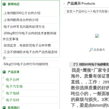
产品展示
Products
新闻动态
首页
>
产品中心
> >
电子汽车衡
上海伟酷500公斤台秤介绍
·
上海伟酷商业台秤的介绍
·
电子台秤常见问题和处理方法
·
200kg带打印电子台秤的技术参数和操
·
作注意事项
加强监管，有效防范电子台秤作弊
·
点击放大
工业不锈钢防水电子台秤产品性能及特
·
点
50kg打印电子台秤打印功能特性
·
【*】绵阳80吨电子地磅哪
我是“鹰衡”厂家
产品目录
海外。质量有保证
电子台秤
直线
，
，工作
：
289
电子汽车衡
教你选择质量的好
电子地磅
吨位小的，一般面
的麻烦与损失。
3
米
电子吊秤
下，梁是由
6mm
的
联系我们