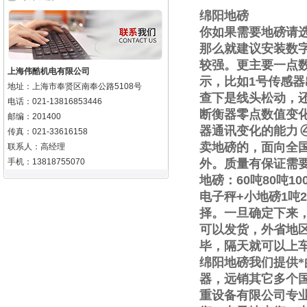
绵阳地磅
你如果需要地磅请
那么就建议安装数
较强。更主要一点
上海伟酷机电有限公司
示，比如
1
号传感器
地址：上海市奉贤区南奉公路5108号
查下是线头松动，
电话：021-13816853446
断衡器零点数值变
邮编：201400
器通讯变化的能力
传真：021-33616158
卖地磅的，面向全
联系人：高经理
手机：13818755070
外。质量有保证需
地磅：
60
吨
80
吨
10
电子秤
+
小地磅
1
吨
2
择。一旦确定下来
可以发货，外省地
毕，隔天就可以上
绵阳地磅我们提供
器，远销其它多个
重设备有限公司专