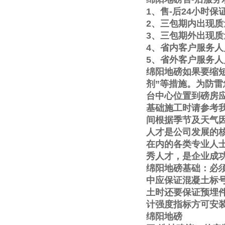
1
、售
-
后
24
小时保
2
、三包期内出现质
3
、三包期外出现质
4
、省内客户服务人
5
、省外客户服务人
绵阳地磅如果要缩
剂
”
等措施。为防雷
台中心位置到磅房
基础施工时请参考
间根据季节及天气
人才是公司发展的
在内的各类专业人
秀人才，是企业成
绵阳地磅基础：必
中应保证混凝土标
土时还要保证预埋
计强度指标方可安
绵阳地磅