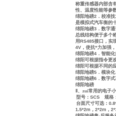
称重传感器内部含
性、温度性能等参
绵阳地磅
2
．校准技
是模拟式汽车衡的
绵阳地磅
3
．数字通
总线结构便于多个称
用
RS485
接口，实
4V
，使抗*力加强
绵阳地磅
4
．智能化
绵阳可根据指令更
绵阳可根据不同的
绵阳地磅
5
．模块化
绵阳地磅
6
．数字式
绵阳地磅
Ⅱ
、zui常用的电
型号：
SCS
规格
台面尺寸可选：
0.8
1.5*2m
，
2*2m
，
2
绵阳地磅售
-
后服务