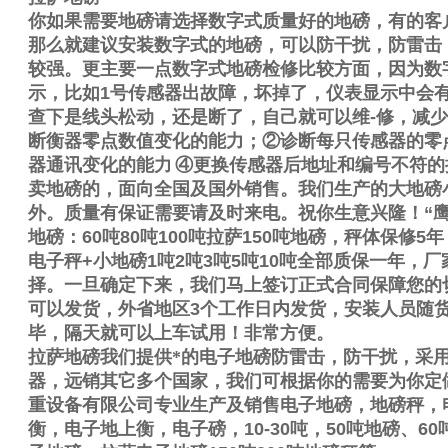
你如果需要地磅请选择数字式质量好的地磅，有的客
那么就建议安装数字式的地磅，可以防干扰，防雷击
较强。更主要一点数字式地磅检修比较方面，因为数
示，比如
1
号传感器出故障，坏掉了，仪表显示中会
查下是线头松动，还是断了，自己就可以维
-
修，减少
断衡器零点数值变化的能力；
②
诊断每只传感器的零
器通讯变化的能力
④
更换传感器后地址和编号不符的
卖地磅的，面向全国及国外销售。我们生产的大地磅
外。质量有保证需要请及时来电。祝你生意兴隆！
“
地磅：
60
吨
80
吨
100
吨拉萨
150
吨地磅，秤体保修
5
年
电子秤
+
小地磅
1
吨
2
吨
3
吨
5
吨
10
吨全部质保一年，厂
择。一旦确定下来，我们马上签订正式合同保障您的
可以发货，外省地区
3
个工作日内发货，安装人员随
毕，隔天就可以上车试用！非常方便。
拉萨地磅我们提供*的电子地磅防雷击，防干扰，采
器，远销其它多个国家，我们可根据你的需要为你定
重设备有限公司专业生产及销售电子地磅，地磅秤，
衡，电子地上衡，电子磅，
10-30
吨，
50
吨地磅、
60