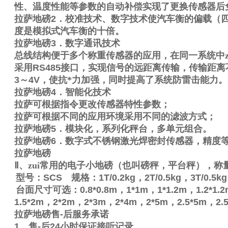
性、温度性能等参数的自动补偿实现了更换传感器后
拉萨地磅
2
．校准技术、数字技术使汽车衡的偏载（
度是模拟式汽车衡的十倍。
拉萨地磅
3
．数字通讯技术
总线结构便于多个称重传感器的应用，在同一系统中z
采用
RS485
接口，实现信号的远距离传输，传输距离
3
～
4V
，使抗*力加强，同时提高了系统防雷击能力。
拉萨地磅
4
．智能化技术
拉萨可根据指令更改传感器特性参数；
拉萨可根据不同的应用环境采用不同的滤波方式；
拉萨地磅
5
．模块化，系列化秤台，多单元组合。
拉萨地磅
6
．数字式不锈钢激光焊密封传感器，精度
拉萨地磅
Ⅱ
、zui常用的电子小地磅（也叫磅秤，平台秤），称
型号：
SCS
规格：
1T/0.2kg
，
2T/0.5kg
，
3T/0.5kg
台面尺寸可选：
0.8*0.8m
，
1*1m
，
1*1.2m
，
1.2*1.
1.5*2m
，
2*2m
，
2*3m
，
2*4m
，
2*5m
，
2.5*5m
，
2.
拉萨地磅售
-
后服务承诺
1
、售
-
后
24
小时保证接听记录