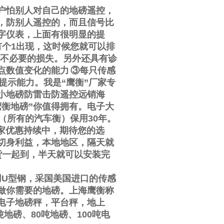
户怕别人对自己的地磅遥控，
，防别人遥控的，而且信号比
字仪表，上面有很明显的提
有个
1
出现，这时候您就可以排
不必要的损失。另外还具有诊
点数值变化的能力
③
每只传感
提示能力。我是
“
鹰衡
”
厂家专
小地磅防雷击防遥控远销海
鹰衡地磅
”
你值得拥有。电子大
（所有的汽车衡）保用
30
年。
家优惠持续中，期待您的选
切身利益，本地地区，隔天就
货一起到，半天就可以安装完
用
U
型钢，采国美国进口的传感
做你需要的地磅。上海鹰衡称
电子地磅秤，平台秤，地上
吨地磅、
80
吨地磅、
100
吨电