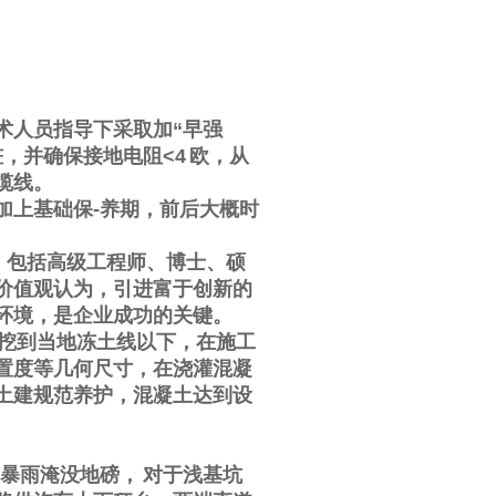
术人员指导下采取加
“
早强
桩，并确保接地电阻
<4
欧，从
缆线。
加上基础保
-
养期，前后大概时
，包括高级工程师、博士、硕
价值观认为，引进富于创新的
环境，是企业成功的关键。
挖到当地冻土线以下，在施工
置度等几何尺寸，在浇灌混凝
土建规范养护，混凝土达到设
暴雨淹没地磅，
对于浅基坑