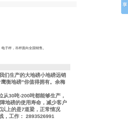
，电子秤，吊秤面向全国销售。
。我们生产的大地磅小地磅远销
鹰衡地磅”你值得拥有。
余梅
位从
30
吨
-200
吨都能够生产，
障地磅的使用寿命，减少客户
宽以上的是
7
道梁，正常情况
线
，工作
：
2893526991