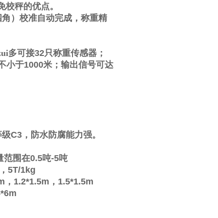
免校秤的优点。
四角）校准自动完成，称重精
ui多可接
32
只称重传感器；
不小于
1000
米；输出信号可达
等级
C3
，防水防腐能力强。
量范围在
0.5
吨
-5
吨
，
5T/1kg
2m
，
1.2*1.5m
，
1.5*1.5m
5*6m