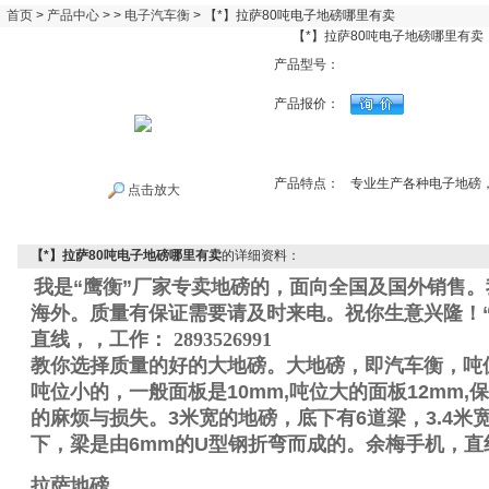
首页
>
产品中心
> >
电子汽车衡
> 【*】拉萨80吨电子地磅哪里有卖
【*】拉萨80吨电子地磅哪里有卖
产品型号：
产品报价：
产品特点：
专业生产各种电子地磅
点击放大
【*】拉萨80吨电子地磅哪里有卖
的详细资料：
我是“鹰衡”厂家专卖地磅的，面向全国及国外销售
海外。质量有保证需要请及时来电。祝你生意兴隆！“
直线
，
，工作
：
2893526991
教你选择质量的好的大地磅。大地磅，即汽车衡，吨
吨位小的，一般面板是
10mm,
吨位大的面板
12mm,
保
的麻烦与损失。
3
米宽的地磅，底下有
6
道梁，
3.4
米
下，梁是由
6mm
的
U
型钢折弯而成的。
余梅手机
，直
拉萨地磅