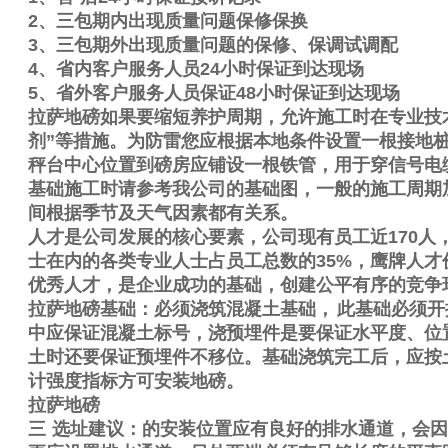
2
、三包期内出现质量问题保修保换
3
、三包期外出现质量问题的保修、保调试调配
4
、省内客户服务人员
24
小时保证到达现场
5
、省外客户服务人员保证
48
小时保证到达现场
拉萨地磅如果要缩短养护周期，允许施工时在专业技
剂
”
等措施。为防雷您应根据本地条件设置一根接地
秤台中心位置到磅房应铺设一根铁管，用于穿信号电
基础施工时请参考我公司的基础图，一般的施工周期
间根据季节及天气因素都有关系。
人才是公司发展的核心要素，公司现有员工近
170
人
士在内的各类专业人士占员工总数的
35%
，鹰牌人才
优秀人才，是企业成功的基础，创建公平有序的竞争
拉萨地磅基础：必须浇筑混凝土基础，
此基础必须开
中应保证混凝土标号，浇预埋件是要保证水平度、位
土时还要保证预埋件不移位。基础浇筑完工后，应按
计强度指标方可安装地磅。
拉萨地磅
三
选址建议：的安装位置应有良好的排水通道，会因