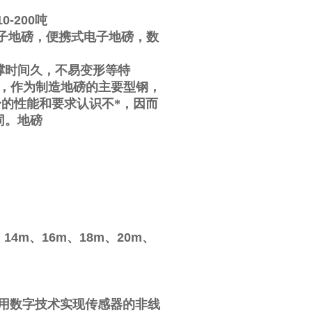
10-200
吨
子地磅，便携式电子地磅，数
撑时间久，不易变形等特
，作为制造地磅的主要型钢，
的性能和要求认识不*，因而
同。地磅
、
14m
、
16m
、
18m
、
20m
、
用数字技术实现传感器的非线