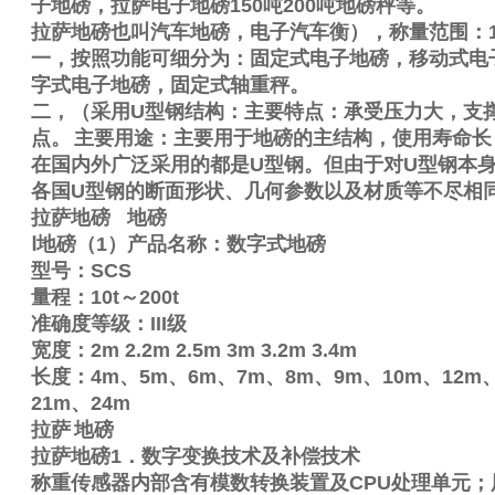
子地磅，拉萨电子地磅
150
吨
200
吨地磅秤等。
拉萨地磅也叫汽车地磅，电子汽车衡），称量范围：
一，按照功能可细分为：固定式电子地磅，移动式电
字式电子地磅，固定式轴重秤。
二，（采用
U
型钢结构：主要特点：承受压力大，支
点。
主要用途：主要用于地磅的主结构，使用寿命长
在国内外广泛采用的都是
U
型钢。但由于对
U
型钢本身
各国
U
型钢的断面形状、几何参数以及材质等不尽相
拉萨地磅
地磅
Ⅰ
地磅（
1
）产品名称：数字式地磅
型号：
SCS
量程：
10t
～
200t
准确度等级：
III
级
宽度：
2m
2.2m
2.5m
3m
3.2m
3.4m
长度：
4m
、
5m
、
6m
、
7m
、
8m
、
9m
、
10m
、
12m
21m
、
24m
拉萨
地磅
拉萨地磅
1
．数字变换技术及补偿技术
称重传感器内部含有模数转换装置及
CPU
处理单元；