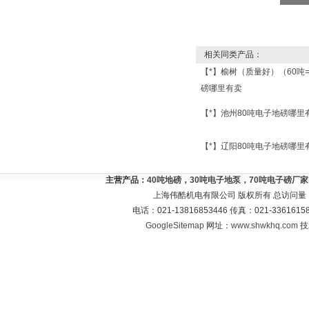
相关同类产品：
【*】榆树（质量好）（60吨
磅哪里有卖
【*】池州80吨电子地磅哪里
【*】辽阳80吨电子地磅哪里
主营产品：
40吨地磅，30吨电子地泵，70吨电子磅厂
上海伟酷机电有限公司 版权所有 总访问量
电话：021-13816853446 传真：021-33616
GoogleSitemap
网址：
www.shwkhq.com
技