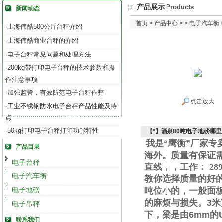
产品展示
Products
新闻动态
首页
>
产品中心
> >
电子汽车衡
上海伟酷500公斤台秤介绍
·
上海伟酷商业台秤的介绍
·
电子台秤常见问题和处理方法
·
200kg带打印电子台秤的技术参数和操
·
作注意事项
加强监管，有效防范电子台秤作弊
·
点击放大
工业不锈钢防水电子台秤产品性能及特
·
点
50kg打印电子台秤打印功能特性
·
【*】酒泉80吨电子地磅哪
我是“鹰衡”厂家
产品目录
海外。质量有保证
电子台秤
直线
，
，工作
：
289
电子汽车衡
教你选择质量的好
电子地磅
吨位小的，一般面
的麻烦与损失。
3
米
电子吊秤
下，梁是由
6mm
的
联系我们