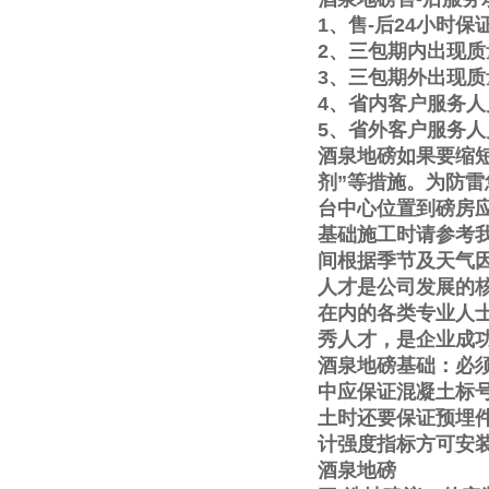
1
、售
-
后
24
小时保
2
、三包期内出现质
3
、三包期外出现质
4
、省内客户服务人
5
、省外客户服务人
酒泉地磅如果要缩
剂
”
等措施。为防雷
台中心位置到磅房
基础施工时请参考
间根据季节及天气
人才是公司发展的
在内的各类专业人
秀人才，是企业成
酒泉地磅基础：必
中应保证混凝土标
土时还要保证预埋
计强度指标方可安
酒泉地磅