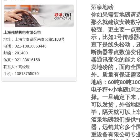
酒泉地磅
你如果需要地磅请
那么就建议安装数
较强。更主要一点
上海伟酷机电有限公司
示，比如
1
号传感器
地址：上海市奉贤区南奉公路5108号
查下是线头松动，
电话：021-13816853446
断衡器零点数值变
邮编：201400
器通讯变化的能力
传真：021-33616158
卖地磅的，面向全
联系人：高经理
手机：13818755070
外。质量有保证需
地磅：
60
吨
80
吨
10
电子秤
+
小地磅
1
吨
2
择。一旦确定下来
可以发货，外省地
毕，隔天就可以上
酒泉地磅我们提供
器，远销其它多个
重设备有限公司专