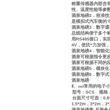
称重传感器内部含
性、温度性能等参
酒泉地磅
2
．校准技
是模拟式汽车衡的
酒泉地磅
3
．数字通
总线结构便于多个称
用
RS485
接口，实
4V
，使抗*力加强
酒泉地磅
4
．智能化
酒泉可根据指令更
酒泉可根据不同的
酒泉地磅
5
．模块化
酒泉地磅
6
．数字式
酒泉地磅
Ⅱ
、zui常用的电
型号：
SCS
规格
台面尺寸可选：
0.8
1.5*2m
，
2*2m
，
2
酒泉地磅售
-
后服务