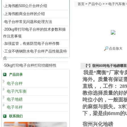
首页
>
产品中心
> >
电子汽车衡
上海伟酷500公斤台秤介绍
·
上海伟酷商业台秤的介绍
·
电子台秤常见问题和处理方法
·
200kg带打印电子台秤的技术参数和操
·
作注意事项
加强监管，有效防范电子台秤作弊
·
点击放大
工业不锈钢防水电子台秤产品性能及特
·
点
50kg打印电子台秤打印功能特性
·
【*】宿州80吨电子地磅哪
我是“鹰衡”厂家
产品目录
海外。质量有保证
电子台秤
直线
，
，工作
：
289
电子汽车衡
教你选择质量的好
电子地磅
吨位小的，一般面
的麻烦与损失。
3
米
电子吊秤
下，梁是由
6mm
的
联系我们
宿州兴化地磅