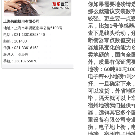
你如果需要地磅请
那么就建议安装数
较强。更主要一点
上海伟酷机电有限公司
示，比如
1
号传感器
地址：上海市奉贤区南奉公路5108号
查下是线头松动，
电话：021-13816853446
断衡器零点数值变
邮编：201400
器通讯变化的能力
传真：021-33616158
卖地磅的，面向全
联系人：高经理
手机：13818755070
外。质量有保证需
地磅：
60
吨
80
吨
10
电子秤
+
小地磅
1
吨
2
择。一旦确定下来
可以发货，外省地
毕，隔天就可以上
宿州地磅我们提供
器，远销其它多个
重设备有限公司专
衡，电子地上衡，
地磅，宿州电子地