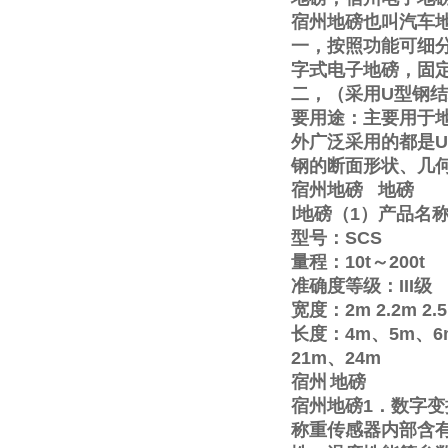
宿州地磅也叫汽车
一，按照功能可细
字式电子地磅，固
二，（采用
U
型钢结
要用途：主要用于
外广泛采用的都是
U
钢的断面形状、几
宿州地磅
地磅
Ⅰ
地磅（
1
）产品名
型号：
SCS
量程：
10t
～
200t
准确度等级：
III
级
宽度：
2m
2.2m
2.
长度：
4m
、
5m
、
6
21m
、
24m
宿州
地磅
宿州地磅
1
．数字变
称重传感器内部含