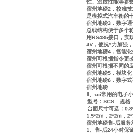
性、温度性能等参
宿州地磅
2
．校准技
是模拟式汽车衡的
宿州地磅
3
．数字通
总线结构便于多个称
用
RS485
接口，实
4V
，使抗*力加强
宿州地磅
4
．智能化
宿州可根据指令更
宿州可根据不同的
宿州地磅
5
．模块化
宿州地磅
6
．数字式
宿州地磅
Ⅱ
、zui常用的电
型号：
SCS
规格
台面尺寸可选：
0.8
1.5*2m
，
2*2m
，
2
宿州地磅售
-
后服务
1
、售
-
后
24
小时保