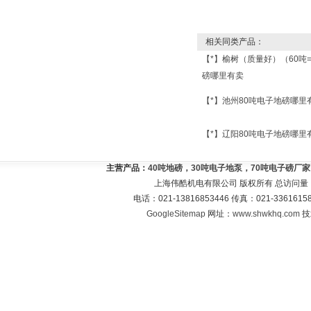
相关同类产品：
【*】榆树（质量好）（60吨
磅哪里有卖
【*】池州80吨电子地磅哪里
【*】辽阳80吨电子地磅哪里
主营产品：
40吨地磅，30吨电子地泵，70吨电子磅厂
上海伟酷机电有限公司 版权所有 总访问量
电话：021-13816853446 传真：021-33616
GoogleSitemap
网址：
www.shwkhq.com
技