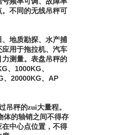
信号频率可调、故障率
点。不同的无线吊秤可
田、地质勘探、水产捕
还应用于拖拉机、汽车
引力测量。表盘吊秤的
KG
1000KG
、
、
G
20000KG
AP
、
、
吊秤的zui大量程。
物体的轴销之间不得存
应在中心点位置，不得