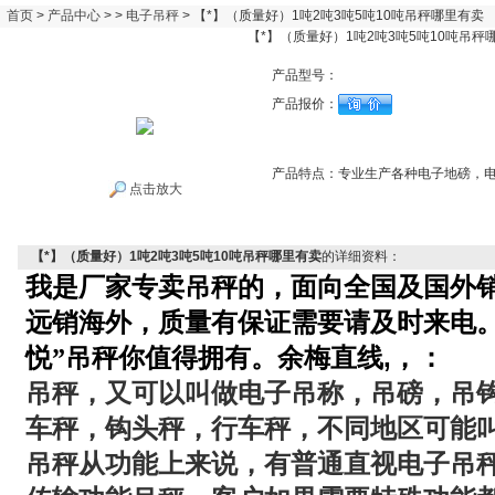
首页
>
产品中心
> >
电子吊秤
> 【*】（质量好）1吨2吨3吨5吨10吨吊秤哪里有卖
【*】（质量好）1吨2吨3吨5吨10吨吊秤
产品型号：
产品报价：
产品特点：
专业生产各种电子地磅，
点击放大
【*】（质量好）1吨2吨3吨5吨10吨吊秤哪里有卖
的详细资料：
我是厂家专卖吊秤的，面向全国及国外
远销海外，质量有保证需要请及时来电。
,
悦”吊秤你值得拥有。余梅直线
，
：
吊秤，又可以叫做电子吊称，吊磅，吊
车秤，钩头秤，行车秤，不同地区可能
吊秤从功能上来说，有普通直视电子吊