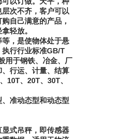
都可以订做。天平，种
也层次不齐，客户可以
订购自己满意的产品，
轻拿轻放。
等等，是使物体处于悬
GB/T
。执行行业标准
般用于钢铁、冶金、厂
卸、行运、计量、结算
10T
20T
30T
、
、
、
、
型、准动态型和动态型
直显式吊秤，即传感器