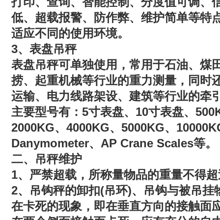
打印、查询、智能控制、分度值可调、
低、超载报警、防作弊、维护简单等特
适应不同的使用环境。
3
、表盘吊秤
表盘吊秤可单独使用，常用于石油、煤
捞、起重机械等行业的重力测量，同时
运输、电力线路架设、建筑等行业的牵
5
10
500
主要型号有：
寸表盘、
寸表盘、
2000KG
4000KG
5000KG
10000K
、
、
、
Danymometer
AP Crane Scales
、
等。
二、吊秤维护
1
、严禁超载，所称量物品的重量不得超过
2
(
)
、吊钩秤的卸扣
吊环
、吊钩与被吊挂
在卡死的现象，即在垂直方向的接触面