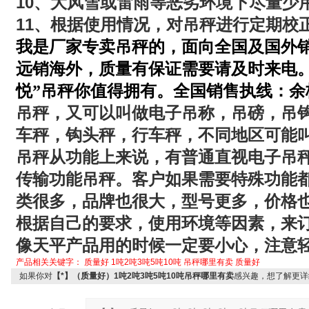
10
、大风雪或雷雨等恶劣环境下尽量少
11
、根据使用情况，对吊秤进行定期校
我是厂家专卖吊秤的，面向全国及国外
远销海外，质量有保证需要请及时来电。
悦”吊秤你值得拥有。全国销售执线：余
吊秤，又可以叫做电子吊称，吊磅，吊
车秤，钩头秤，行车秤，不同地区可能
吊秤从功能上来说，有普通直视电子吊
传输功能吊秤。客户如果需要特殊功能
类很多，品牌也很大，型号更多，价格
根据自己的要求，使用环境等因素，来
像天平产品用的时候一定要小心，注意
产品相关关键字：
质量好
1吨2吨3吨5吨10吨
吊秤哪里有卖
质量好
如果你对
【*】（质量好）1吨2吨3吨5吨10吨吊秤哪里有卖
感兴趣，想了解更详