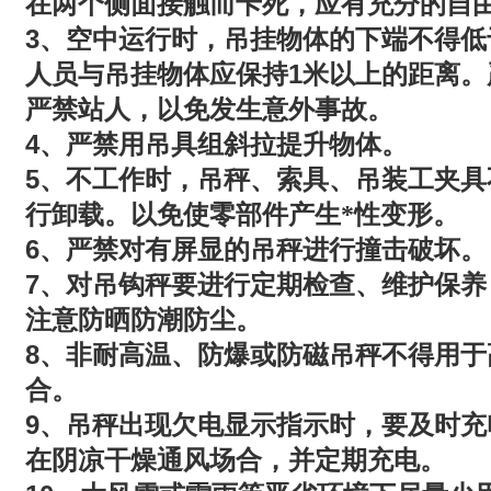
在两个侧面接触而卡死，应有充分的自
3
、空中运行时，吊挂物体的下端不得低
1
人员与吊挂物体应保持
米以上的距离。
严禁站人，以免发生意外事故。
4
、严禁用吊具组斜拉提升物体。
5
、不工作时，吊秤、索具、吊装工夹具
行卸载。以免使零部件产生*性变形。
6
、严禁对有屏显的吊秤进行撞击破坏。
7
、对吊钩秤要进行定期检查、维护保养
注意防晒防潮防尘。
8
、非耐高温、防爆或防磁吊秤不得用于
合。
9
、吊秤出现欠电显示指示时，要及时充
在阴凉干燥通风场合，并定期充电。