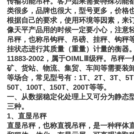
传输功能吊秤。客户如果需要特殊功能
类很多，品牌也很大，型号更多，价格
根据自己的要求，使用环境等因素，来
像天平产品用的时候一定要小心，注意
吊秤，也称吊钩秤、吊磅、挂秤、钩秤
挂状态进行其质量（重量）计量的衡器
11883-2002
OIML
，属于
Ⅲ级秤。吊秤一
矿、货站、物流、集贸、车间等需要装
1T
2T
3T
5T
等场合，常见型号有：
、
、
、
50T
100T
150T
200T
、
、
、
等等。
一、从数据稳定化处理上又可分为静态
三种。
1
、直显吊秤
直显
吊秤
，也称直视
吊秤
，是一种秤体