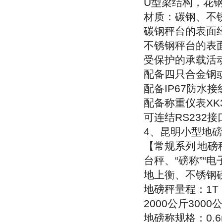
U
型梁结构，花
材质：碳钢、不
碳钢秤台的表面
不锈钢秤台的表
受保护的承载活
配备四只合金钢
配备
IP67
防水接
配备称重仪表
XK
可连结
RS232
接
4
、昆明小型地
【常规系列
地磅
台秤、
“
磅称
”“
电
地上衡、不锈钢
地磅秤量程：
1T
2000
公斤
3000
地磅称规格：
0.