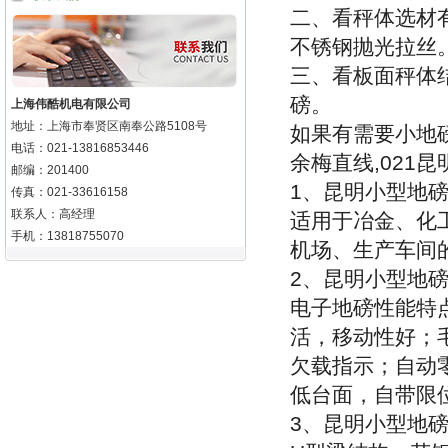
二、看秤体选材
不锈钢抛光拉丝
三、看板面秤体
磅。
上海伟酷机电有限公司
地址：上海市奉贤区南奉公路5108号
如果有需要小地
电话：021-13816853446
余梅直线
,021
昆
邮编：201400
1
、昆明小型地
传真：021-33616158
联系人：高经理
适用于冶金、化
手机：13818755070
机场、生产车间
2
、昆明小型地
电子地磅性能特
活，移动性好；
欠载指示；自动
低台面，自带限
3
、昆明小型地