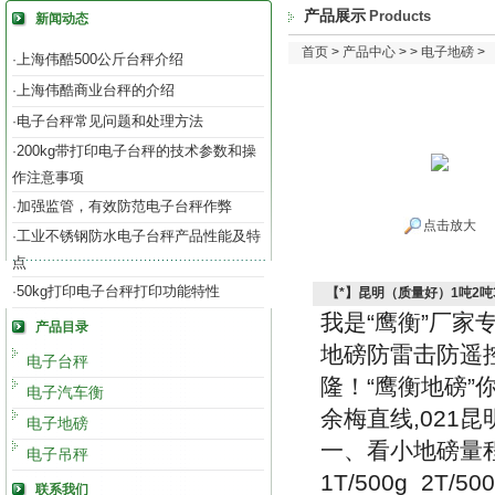
产品展示
Products
新闻动态
首页
>
产品中心
> >
电子地磅
>
上海伟酷500公斤台秤介绍
·
上海伟酷商业台秤的介绍
·
电子台秤常见问题和处理方法
·
200kg带打印电子台秤的技术参数和操
·
作注意事项
加强监管，有效防范电子台秤作弊
·
点击放大
工业不锈钢防水电子台秤产品性能及特
·
点
50kg打印电子台秤打印功能特性
·
【*】昆明（质量好）1吨2吨
我是
“
鹰衡
”
厂家
产品目录
地磅防雷击防遥
电子台秤
隆！
“
鹰衡地磅
”
电子汽车衡
余梅直线
,021
昆
电子地磅
一、看小地磅量
电子吊秤
1T/500g 2T/500
联系我们