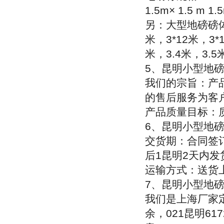
1.5m× 1.5 m 1.
另：大型地磅磅
米，
3*12
米，
3*
米，
3.4
米，
3.5
5
、昆明小型地
我们的宗旨：产
的售后服务为客户
产品质量目标：
6
、昆明小型地
交货期：合同签
后
1
昆明
2
天内发
运输方式：送货
7
、昆明小型地
我们是上海厂家
余
，
021
昆明
617