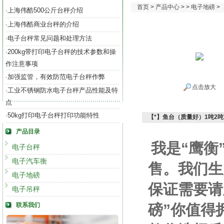
首页
>
产品中心
> >
电子地磅
>
上海伟酷500公斤台秤介绍
·
上海伟酷商业台秤的介绍
·
电子台秤常见问题和处理方法
·
200kg带打印电子台秤的技术参数和操
·
作注意事项
加强监管，有效防范电子台秤作弊
·
点击放大
工业不锈钢防水电子台秤产品性能及特
·
点
50kg打印电子台秤打印功能特性
·
【*】鱼台（质量好）1吨2吨
产品目录
我是“鹰衡
电子台秤
电子汽车衡
售。我们生
电子地磅
保证需要请
电子吊秤
联系我们
磅”你值得