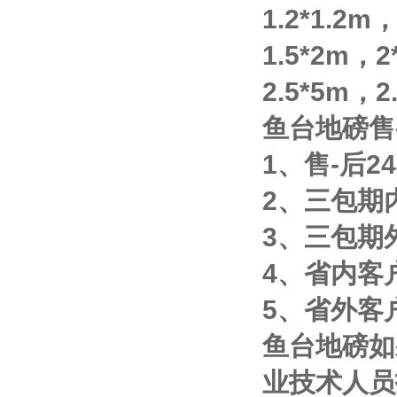
1.2*1.2m
1.5*2m
，
2
2.5*5m
，
2
鱼台地磅售
1
、售
-
后
24
2
、三包期
3
、三包期
4
、省内客
5
、省外客
鱼台地磅如
业技术人员