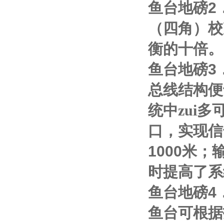
鱼台地磅
2
（四角）校
衡的十倍。
鱼台地磅
3
总线结构便
统中zui多
口，实现信
1000
米；
时提高了系
鱼台地磅
4
鱼台可根据