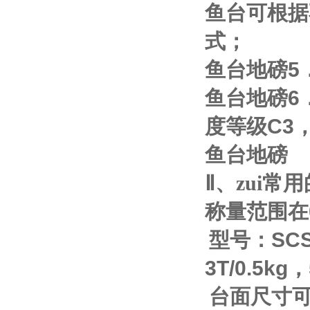
鱼台可根据
式；
鱼台地磅
5
鱼台地磅
6
度等级
C3
鱼台地磅
Ⅱ
、zui
称量范围在
型号：
SC
3T/0.5kg
，
台面尺寸