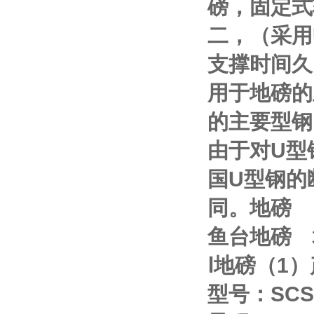
磅，固定式
二，（采用
支撑时间久
用于地磅的
的主要型钢
由于对
U
型
国
U
型钢的
同。地磅
鱼台地磅
Ⅰ
地磅（
1
）
型号：
SCS