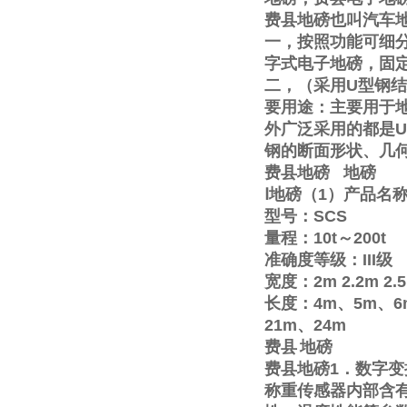
费县地磅也叫汽车
一，按照功能可细
字式电子地磅，固
二，（采用
U
型钢结
要用途：主要用于
外广泛采用的都是
U
钢的断面形状、几
费县地磅
地磅
Ⅰ
地磅（
1
）产品名
型号：
SCS
量程：
10t
～
200t
准确度等级：
III
级
宽度：
2m
2.2m
2.
长度：
4m
、
5m
、
6
21m
、
24m
费县
地磅
费县地磅
1
．数字变
称重传感器内部含