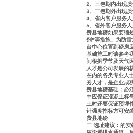
2
、三包期内出现质
3
、三包期外出现质
4
、省内客户服务人
5
、省外客户服务人
费县地磅如果要缩
剂
”
等措施。为防雷
台中心位置到磅房
基础施工时请参考
间根据季节及天气
人才是公司发展的
在内的各类专业人
秀人才，是企业成
费县地磅基础：必
中应保证混凝土标
土时还要保证预埋
计强度指标方可安
费县地磅
三
选址建议：的安
应设置排水通道。