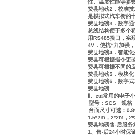
性、温度性能等参
费县地磅
2
．校准技
是模拟式汽车衡的
费县地磅
3
．数字通
总线结构便于多个称
用
RS485
接口，实
4V
，使抗*力加强
费县地磅
4
．智能化
费县可根据指令更
费县可根据不同的
费县地磅
5
．模块化
费县地磅
6
．数字式
费县地磅
Ⅱ
、zui常用的电
型号：
SCS
规格
台面尺寸可选：
0.8
1.5*2m
，
2*2m
，
2
费县地磅售
-
后服务
1
、售
-
后
24
小时保