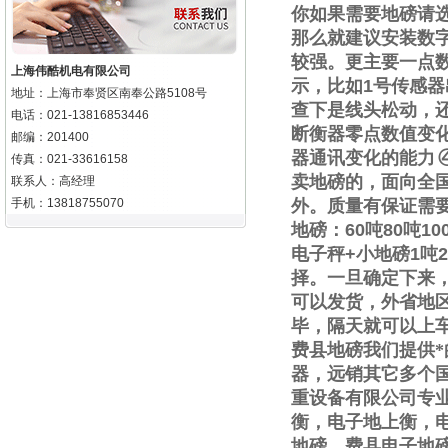
你如果需要地磅请
那么就建议安装数
较强。更主要一点
上海伟酷机电有限公司
示，比如
1
号传感器
地址：上海市奉贤区南奉公路5108号
查下是线头松动，
电话：021-13816853446
断衡器零点数值变
邮编：201400
器通讯变化的能力
传真：021-33616158
卖地磅的，面向全
联系人：高经理
手机：13818755070
外。质量有保证需
地磅：
60
吨
80
吨
10
电子秤
+
小地磅
1
吨
2
择。一旦确定下来
可以发货，外省地
毕，隔天就可以上
费县地磅我们提供
器，远销其它多个
重设备有限公司专
衡，电子地上衡，
地磅，费县电子地