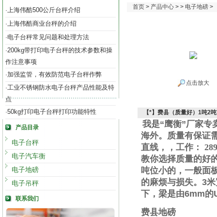
首页
>
产品中心
> >
电子地磅
>
上海伟酷500公斤台秤介绍
·
上海伟酷商业台秤的介绍
·
电子台秤常见问题和处理方法
·
200kg带打印电子台秤的技术参数和操
·
作注意事项
加强监管，有效防范电子台秤作弊
·
点击放大
工业不锈钢防水电子台秤产品性能及特
·
点
50kg打印电子台秤打印功能特性
·
【*】费县（质量好）1吨2吨
我是“鹰衡”厂家
产品目录
海外。质量有保证
电子台秤
直线
，
，工作
：
289
电子汽车衡
教你选择质量的好
电子地磅
吨位小的，一般面
的麻烦与损失。
3
米
电子吊秤
下，梁是由
6mm
的
联系我们
费县地磅