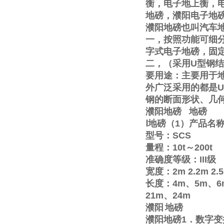
衡，电子地上衡，
地磅，濮阳电子地
濮阳地磅也叫汽车
一，按照功能可细
字式电子地磅，固
二，（采用
U
型钢结
要用途：主要用于
外广泛采用的都是
U
钢的断面形状、几
濮阳地磅
地磅
Ⅰ
地磅（
1
）产品名
型号：
SCS
量程：
10t
～
200t
准确度等级：
III
级
宽度：
2m
2.2m
2.
长度：
4m
、
5m
、
6
21m
、
24m
濮阳
地磅
濮阳地磅
1
．数字变