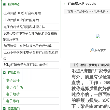
产品展示
Products
新闻动态
首页
>
产品中心
> >
电子地磅
>
上海伟酷500公斤台秤介绍
·
上海伟酷商业台秤的介绍
·
电子台秤常见问题和处理方法
·
200kg带打印电子台秤的技术参数和操
·
作注意事项
加强监管，有效防范电子台秤作弊
·
点击放大
工业不锈钢防水电子台秤产品性能及特
·
点
50kg打印电子台秤打印功能特性
·
【*】濮阳（质量好）1吨2吨
我是“鹰衡”厂家
产品目录
海外。质量有保证
电子台秤
直线
，
，工作
：
289
电子汽车衡
教你选择质量的好
电子地磅
吨位小的，一般面
的麻烦与损失。
3
米
电子吊秤
下，梁是由
6mm
的
联系我们