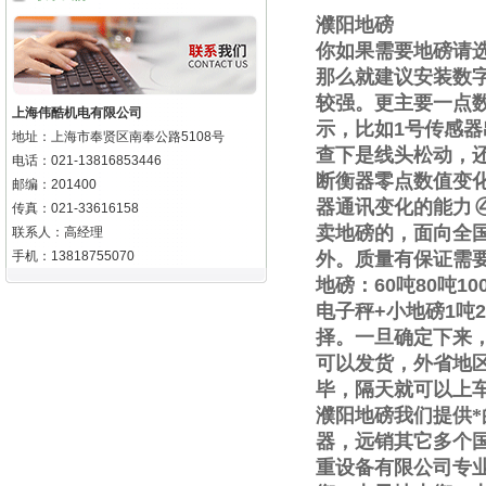
濮阳地磅
你如果需要地磅请
那么就建议安装数
较强。更主要一点
上海伟酷机电有限公司
示，比如
1
号传感器
地址：上海市奉贤区南奉公路5108号
查下是线头松动，
电话：021-13816853446
断衡器零点数值变
邮编：201400
器通讯变化的能力
传真：021-33616158
卖地磅的，面向全
联系人：高经理
手机：13818755070
外。质量有保证需
地磅：
60
吨
80
吨
10
电子秤
+
小地磅
1
吨
2
择。一旦确定下来
可以发货，外省地
毕，隔天就可以上
濮阳地磅我们提供
器，远销其它多个
重设备有限公司专