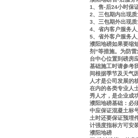
1
、售
-
后
24
小时保
2
、三包期内出现质
3
、三包期外出现质
4
、省内客户服务人
5
、省外客户服务人
濮阳地磅如果要缩
剂
”
等措施。为防雷
台中心位置到磅房
基础施工时请参考
间根据季节及天气
人才是公司发展的
在内的各类专业人
秀人才，是企业成
濮阳地磅基础：必
中应保证混凝土标
土时还要保证预埋
计强度指标方可安
濮阳地磅