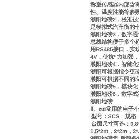
称重传感器内部含
性、温度性能等参
濮阳地磅
2
．校准技
是模拟式汽车衡的
濮阳地磅
3
．数字通
总线结构便于多个称
用
RS485
接口，实
4V
，使抗*力加强
濮阳地磅
4
．智能化
濮阳可根据指令更
濮阳可根据不同的
濮阳地磅
5
．模块化
濮阳地磅
6
．数字式
濮阳地磅
Ⅱ
、zui常用的电
型号：
SCS
规格
台面尺寸可选：
0.8
1.5*2m
，
2*2m
，
2
濮阳地磅售
-
后服务