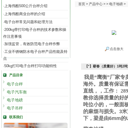
首页
>
产品中心
> >
电子地磅
>
上海伟酷500公斤台秤介绍
·
上海伟酷商业台秤的介绍
·
电子台秤常见问题和处理方法
·
200kg带打印电子台秤的技术参数和操
·
作注意事项
加强监管，有效防范电子台秤作弊
·
点击放大
工业不锈钢防水电子台秤产品性能及特
·
点
50kg打印电子台秤打印功能特性
·
【*】蕲春（质量好）1吨2吨
产品目录
我是“鹰衡”厂家
海外。质量有保证
电子台秤
直线
，
，工作
：
289
电子汽车衡
教你选择质量的好
电子地磅
吨位小的，一般面
电子吊秤
的麻烦与损失。
3
米
联系我们
下，梁是由
6mm
的