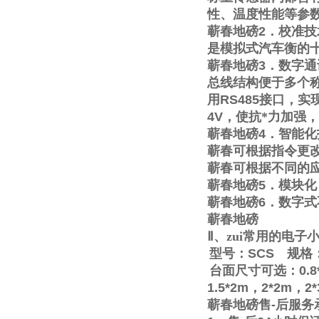
性、温度性能等参
蕲春地磅
2
．校准技
是模拟式汽车衡的
蕲春地磅
3
．数字通
总线结构便于多个称
用
RS485
接口，实
4V
，使抗*力加强
蕲春地磅
4
．智能化
蕲春可根据指令更
蕲春可根据不同的
蕲春地磅
5
．模块化
蕲春地磅
6
．数字式
蕲春地磅
Ⅱ
、zui常用的电
型号：
SCS
规格
台面尺寸可选：
0.8
1.5*2m
，
2*2m
，
2
蕲春地磅售
-
后服务