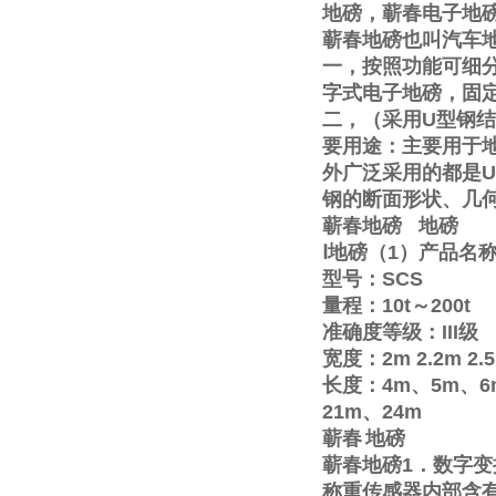
地磅，蕲春电子地
蕲春地磅也叫汽车
一，按照功能可细
字式电子地磅，固
二，（采用
U
型钢结
要用途：主要用于
外广泛采用的都是
U
钢的断面形状、几
蕲春地磅
地磅
Ⅰ
地磅（
1
）产品名
型号：
SCS
量程：
10t
～
200t
准确度等级：
III
级
宽度：
2m
2.2m
2.
长度：
4m
、
5m
、
6
21m
、
24m
蕲春
地磅
蕲春地磅
1
．数字变
称重传感器内部含