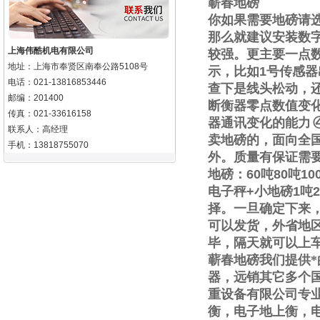
蕲春地磅
你如果需要地磅请
那么就建议安装数
上海伟酷机电有限公司
较强。更主要一点
地址：上海市奉贤区南奉公路5108号
示，比如
1
号传感器
电话：021-13816853446
查下是线头松动，
邮编：201400
断衡器零点数值变
传真：021-33616158
器通讯变化的能力
联系人：高经理
卖地磅的，面向全
手机：13818755070
外。质量有保证需
地磅：
60
吨
80
吨
10
电子秤
+
小地磅
1
吨
2
择。一旦确定下来
可以发货，外省地
毕，隔天就可以上
蕲春地磅我们提供
器，远销其它多个
重设备有限公司专
衡，电子地上衡，