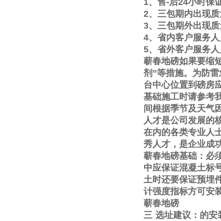
1
、售
-
后
24
小时保
2
、三包期内出现质
3
、三包期外出现质
4
、省内客户服务人
5
、省外客户服务人
蕲春地磅如果要缩
剂
”
等措施。为防雷
台中心位置到磅房
基础施工时请参考
间根据季节及天气
人才是公司发展的
在内的各类专业人
秀人才，是企业成
蕲春地磅基础：必
中应保证混凝土标
土时还要保证预埋
计强度指标方可安
蕲春地磅
三
选址建议：的安