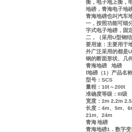
衡，电子地上衡，
地磅，青海电子地
青海地磅也叫汽车
一，按照功能可细
字式电子地磅，固
二，（采用
U
型钢结
要用途：主要用于
外广泛采用的都是
U
钢的断面形状、几
青海地磅
地磅
Ⅰ
地磅（
1
）产品名
型号：
SCS
量程：
10t
～
200t
准确度等级：
III
级
宽度：
2m
2.2m
2.
长度：
4m
、
5m
、
6
21m
、
24m
青海
地磅
青海地磅
1
．数字变