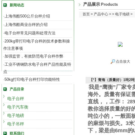
产品展示
Products
新闻动态
首页
>
产品中心
> >
电子地磅
>
上海伟酷500公斤台秤介绍
·
上海伟酷商业台秤的介绍
·
电子台秤常见问题和处理方法
·
200kg带打印电子台秤的技术参数和操
·
作注意事项
加强监管，有效防范电子台秤作弊
·
点击放大
工业不锈钢防水电子台秤产品性能及特
·
点
50kg打印电子台秤打印功能特性
·
【*】青海（质量好）1吨2吨
我是“鹰衡”厂家
产品目录
海外。质量有保证
电子台秤
直线
，
，工作
：
289
电子汽车衡
教你选择质量的好
电子地磅
吨位小的，一般面
的麻烦与损失。
3
米
电子吊秤
下，梁是由
6mm
的
联系我们