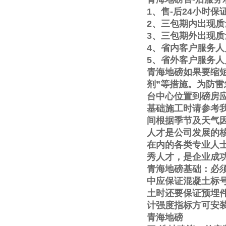
1
、售
-
后
24
小时保
2
、三包期内出现质
3
、三包期外出现质
4
、省内客户服务人
5
、省外客户服务人
青海地磅如果要缩
剂
”
等措施。为防雷
台中心位置到磅房
基础施工时请参考
间根据季节及天气
人才是公司发展的
在内的各类专业人
秀人才，是企业成
青海地磅基础：必
中应保证混凝土标
土时还要保证预埋
计强度指标方可安
青海地磅