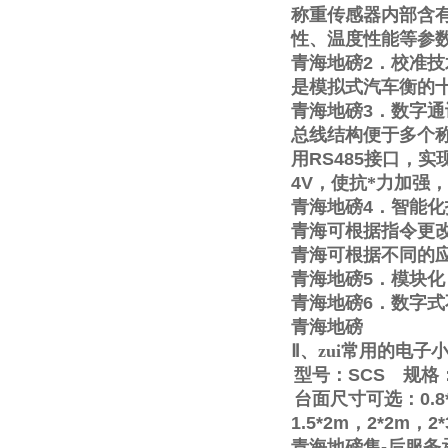
称重传感器内部含
性、温度性能等参
青海地磅
2
．校准技
是模拟式汽车衡的
青海地磅
3
．数字通
总线结构便于多个称
用
RS485
接口，实
4V
，使抗*力加强
青海地磅
4
．智能化
青海可根据指令更
青海可根据不同的
青海地磅
5
．模块化
青海地磅
6
．数字式
青海地磅
Ⅱ
、zui常用的电
型号：
SCS
规格
台面尺寸可选：
0.8
1.5*2m
，
2*2m
，
2
青海地磅售
-
后服务