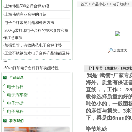
首页
>
产品中心
> >
电子地磅
>
上海伟酷500公斤台秤介绍
·
上海伟酷商业台秤的介绍
·
电子台秤常见问题和处理方法
·
200kg带打印电子台秤的技术参数和操
·
作注意事项
加强监管，有效防范电子台秤作弊
·
点击放大
工业不锈钢防水电子台秤产品性能及特
·
点
50kg打印电子台秤打印功能特性
·
【*】毕节（质量好）1吨2吨
我是“鹰衡”厂家
产品目录
海外。质量有保证
电子台秤
直线
，
，工作
：
289
电子汽车衡
教你选择质量的好
电子地磅
吨位小的，一般面
的麻烦与损失。
3
米
电子吊秤
下，梁是由
6mm
的
联系我们
毕节地磅