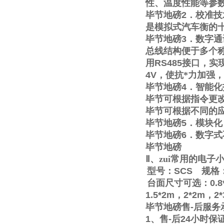
性、温度性能等参
毕节地磅
2
．校准技
是模拟式汽车衡的
毕节地磅
3
．数字通
总线结构便于多个称
用
RS485
接口，实
4V
，使抗*力加强
毕节地磅
4
．智能化
毕节可根据指令更
毕节可根据不同的
毕节地磅
5
．模块化
毕节地磅
6
．数字式
毕节地磅
Ⅱ
、zui常用的电
型号：
SCS
规格
台面尺寸可选：
0.8
1.5*2m
，
2*2m
，
2
毕节地磅售
-
后服务
1
、售
-
后
24
小时保