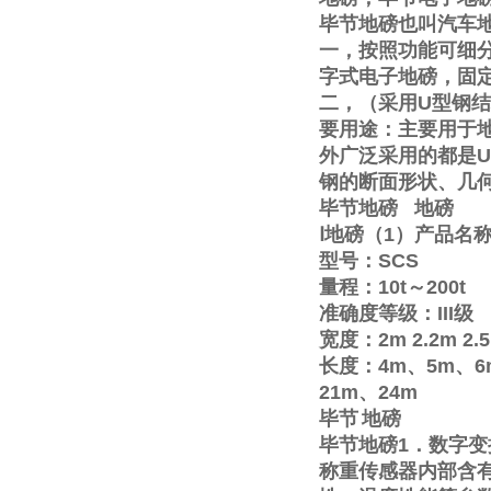
毕节地磅也叫汽车
一，按照功能可细
字式电子地磅，固
二，（采用
U
型钢结
要用途：主要用于
外广泛采用的都是
U
钢的断面形状、几
毕节地磅
地磅
Ⅰ
地磅（
1
）产品名
型号：
SCS
量程：
10t
～
200t
准确度等级：
III
级
宽度：
2m
2.2m
2.
长度：
4m
、
5m
、
6
21m
、
24m
毕节
地磅
毕节地磅
1
．数字变
称重传感器内部含