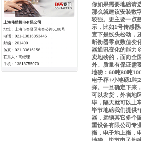
你如果需要地磅请
那么就建议安装数
较强。更主要一点
上海伟酷机电有限公司
示，比如
1
号传感器
地址：上海市奉贤区南奉公路5108号
查下是线头松动，
电话：021-13816853446
断衡器零点数值变
邮编：201400
器通讯变化的能力
传真：021-33616158
卖地磅的，面向全
联系人：高经理
手机：13818755070
外。质量有保证需
地磅：
60
吨
80
吨
10
电子秤
+
小地磅
1
吨
2
择。一旦确定下来
可以发货，外省地
毕，隔天就可以上
毕节地磅我们提供
器，远销其它多个
重设备有限公司专
衡，电子地上衡，
地磅，毕节电子地