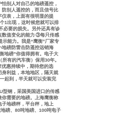
户怕别人对自己的地磅遥控，
，防别人遥控的，而且信号比
字仪表，上面有很明显的提
个
1
出现，这时候您就可以排
不必要的损失。另外还具有诊
点数值变化的能力
③
每只传感
提示能力。我是
“
鹰衡
”
厂家专
小地磅防雷击防遥控远销海
衡地磅
”
你值得拥有。电子大
（所有的汽车衡）保用
30
年。
家优惠持续中，期待您的选
切身利益，本地地区，隔天就
一起到，半天就可以安装完
U
型钢，采国美国进口的传感
做你需要的地磅。上海鹰衡称
电子地磅秤，平台秤，地上
吨地磅、
80
吨地磅、
100
吨电子