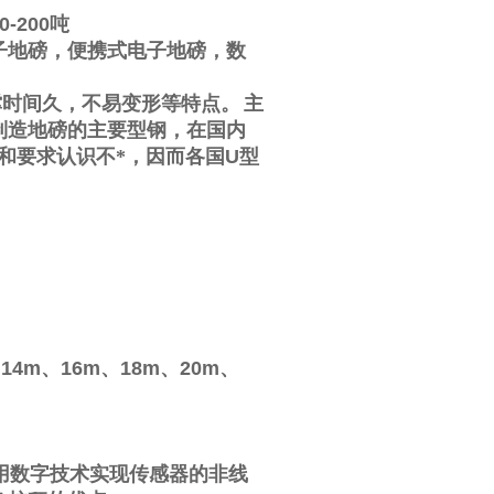
0-200
吨
子地磅，便携式电子地磅，数
撑时间久，不易变形等特点。
主
制造地磅的主要型钢，在国内
和要求认识不*，因而各国
U
型
、
14m
、
16m
、
18m
、
20m
、
用数字技术实现传感器的非线