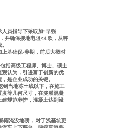
术人员指导下采取加
“
早强
，并确保接地电阻
<4
欧，从秤
线。
加上基础保
-
养期，前后大概时
，包括高级工程师、博士、硕士
值观认为，引进富于创新的优
境，是企业成功的关键。
挖到当地冻土线以下，在施工
置度等几何尺寸，在浇灌混凝
土建规范养护，混凝土达到设
暴雨淹没地磅，
对于浅基坑更
供汽车上下秤台，两端直道要