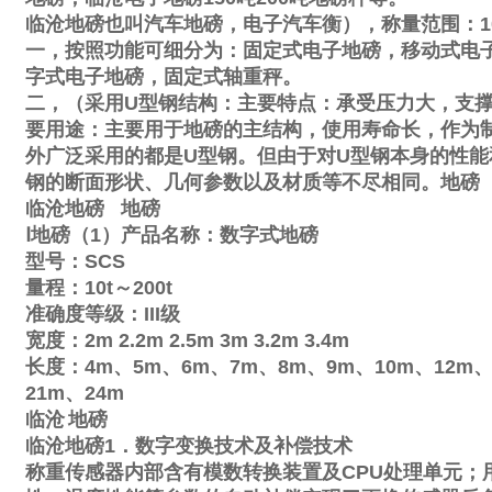
临沧地磅也叫汽车地磅，电子汽车衡），称量范围：
1
一，按照功能可细分为：固定式电子地磅，移动式电
字式电子地磅，固定式轴重秤。
二，（采用
U
型钢结构：主要特点：承受压力大，支
要用途：主要用于地磅的主结构，使用寿命长，作为
外广泛采用的都是
U
型钢。但由于对
U
型钢本身的性能
钢的断面形状、几何参数以及材质等不尽相同。地磅
临沧地磅
地磅
Ⅰ
地磅（
1
）产品名称：数字式地磅
型号：
SCS
量程：
10t
～
200t
准确度等级：
III
级
宽度：
2m
2.2m
2.5m
3m
3.2m
3.4m
长度：
4m
、
5m
、
6m
、
7m
、
8m
、
9m
、
10m
、
12m
21m
、
24m
临沧
地磅
临沧地磅
1
．数字变换技术及补偿技术
称重传感器内部含有模数转换装置及
CPU
处理单元；