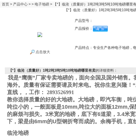
首页
>
产品中心
> >
电子地磅
> 【*】临沧（质量好）1吨2吨3吨5吨10吨地磅哪里
【*】临沧（质量好）1吨2吨3吨5吨10吨地
产品型号：
产品报价：
产品特点：
专业生产各种电子地磅，
点击放大
【*】临沧（质量好）1吨2吨3吨5吨10吨地磅哪里有卖
的详细资料：
我是“鹰衡”厂家专卖地磅的，面向全国及国外销售。
海外。质量有保证需要请及时来电。祝你生意兴隆！“
直线
，
，工作
：
2893526991
教你选择质量的好的大地磅。大地磅，即汽车衡，吨
吨位小的，一般面板是
10mm,
吨位大的面板
12mm,
保
的麻烦与损失。
3
米宽的地磅，底下有
6
道梁，
3.4
米宽
下，梁是由
6mm
的
U
型钢折弯而成的。
余梅手机
，直
临沧地磅