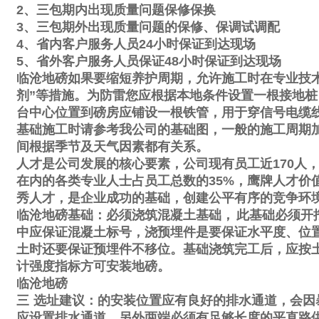
2
、三包期内出现质量问题保修保换
3
、三包期外出现质量问题的保修、保调试调配
4
、省内客户服务人员
24
小时保证到达现场
5
、省外客户服务人员保证
48
小时保证到达现场
临沧地磅如果要缩短养护周期，允许施工时在专业技
剂
”
等措施。为防雷您应根据本地条件设置一根接地桩
台中心位置到磅房应铺设一根铁管，用于穿信号电缆
基础施工时请参考我公司的基础图，一般的施工周期
间根据季节及天气因素都有关系。
人才是公司发展的核心要素，公司现有员工近
170
人
在内的各类专业人士占员工总数的
35%
，鹰牌人才价
秀人才，是企业成功的基础，创建公平有序的竞争环
临沧地磅基础：必须浇筑混凝土基础，
此基础必须开
中应保证混凝土标号，浇预埋件是要保证水平度、位
土时还要保证预埋件不移位。基础浇筑完工后，应按
计强度指标方可安装地磅。
临沧地磅
三
选址建议：的安装位置应有良好的排水通道，会因
应设置排水通道。另外两端必须有足够长度的平直路