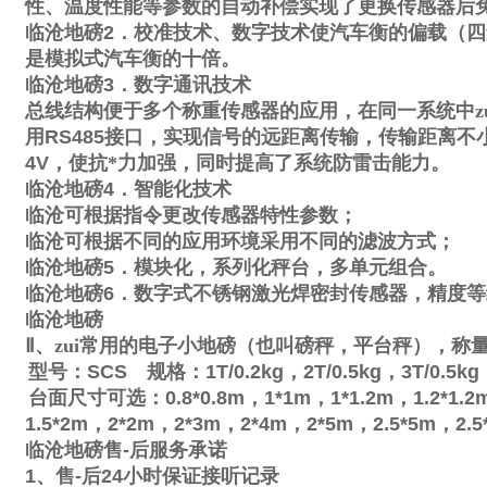
性、温度性能等参数的自动补偿实现了更换传感器后
临沧地磅
2
．校准技术、数字技术使汽车衡的偏载（四
是模拟式汽车衡的十倍。
临沧地磅
3
．数字通讯技术
总线结构便于多个称重传感器的应用，在同一系统中zu
用
RS485
接口，实现信号的远距离传输，传输距离不
4V
，使抗*力加强，同时提高了系统防雷击能力。
临沧地磅
4
．智能化技术
临沧可根据指令更改传感器特性参数；
临沧可根据不同的应用环境采用不同的滤波方式；
临沧地磅
5
．模块化，系列化秤台，多单元组合。
临沧地磅
6
．数字式不锈钢激光焊密封传感器，精度等
临沧地磅
Ⅱ
、zui常用的电子小地磅（也叫磅秤，平台秤），称
型号：
SCS
规格：
1T/0.2kg
，
2T/0.5kg
，
3T/0.5kg
台面尺寸可选：
0.8*0.8m
，
1*1m
，
1*1.2m
，
1.2*1.2
1.5*2m
，
2*2m
，
2*3m
，
2*4m
，
2*5m
，
2.5*5m
，
2.5
临沧地磅售
-
后服务承诺
1
、售
-
后
24
小时保证接听记录