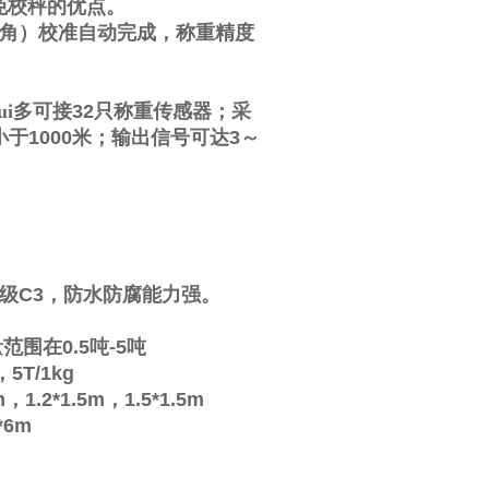
免校秤的优点。
角）校准自动完成，称重精度
i多可接
32
只称重传感器；采
小于
1000
米；输出信号可达
3
～
级
C3
，防水防腐能力强。
量范围在
0.5
吨
-5
吨
，
5T/1kg
m
，
1.2*1.5m
，
1.5*1.5m
*6m