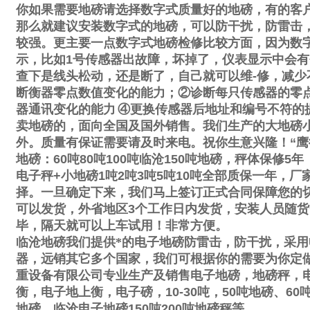
你如果需要地磅请选择数字式质量好的地磅，有的客
那么就建议安装数字式的地磅，可以防干扰，防雷击
较强。更主要一点数字式地磅检修比较方面，因为数
示，比如
1
号传感器出故障，坏掉了，仪表显示中会有
查下是线头松动，还是断了，自己就可以维
-
修，减少
断衡器零点数值变化的能力；
②
诊断每只传感器的零
器通讯变化的能力
④
更换传感器后地址和编号不符的
卖地磅的，面向全国及国外销售。我们生产的大地磅
外。质量有保证需要请及时来电。祝你生意兴隆！
“
鹰
地磅：
60
吨
80
吨
100
吨临沧
150
吨地磅，秤体保修
5
年
电子秤
+
小地磅
1
吨
2
吨
3
吨
5
吨
10
吨全部质保一年，厂
择。一旦确定下来，我们马上签订正式合同保障您的
可以发货，外省地区
3
个工作日内发货，安装人员随货
毕，隔天就可以上车试用！非常方便。
临沧地磅我们提供*的电子地磅防雷击，防干扰，采用
器，远销其它多个国家，我们可根据你的需要为你定
重设备有限公司专业生产及销售电子地磅，地磅秤，
衡，电子地上衡，电子磅，
10-30
吨，
50
吨地磅、
60
地磅，临沧电子地磅
150
吨
200
吨地磅秤等。