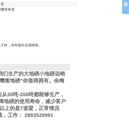
有卖
磅哪里有卖
电子秤，吊秤面向全国销售。
我们生产的大地磅小地磅远销
鹰衡地磅”你值得拥有。
余梅
位从
30
吨
-200
吨都能够生产，
障地磅的使用寿命，减少客户
以上的是
7
道梁，正常情况
线
，工作
：
2893526991