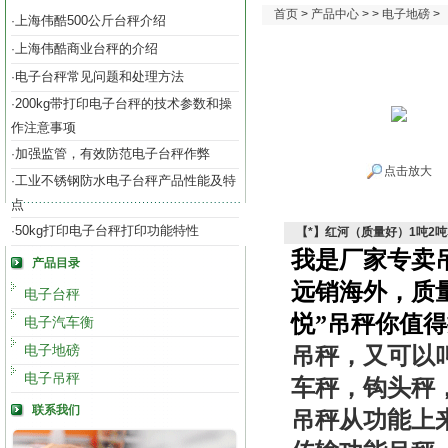
首页
>
产品中心
> >
电子地磅
>
上海伟酷500公斤台秤介绍
·
上海伟酷商业台秤的介绍
·
电子台秤常见问题和处理方法
·
200kg带打印电子台秤的技术参数和操
·
作注意事项
加强监管，有效防范电子台秤作弊
·
点击放大
工业不锈钢防水电子台秤产品性能及特
·
点
50kg打印电子台秤打印功能特性
·
【*】红河（质量好）1吨2吨
我是厂家专卖
产品目录
远销海外，质
电子台秤
悦”吊秤你值
电子汽车衡
电子地磅
吊秤，又可以
电子吊秤
车秤，钩头秤
联系我们
吊秤从功能上