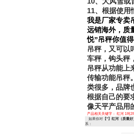
10
、大风雪或
11
、根据使用
我是厂家专卖
远销海外，质
悦”吊秤你值
吊秤，又可以
车秤，钩头秤
吊秤从功能上
传输功能吊秤
类很多，品牌
根据自己的要
像天平产品用
产品相关关键字：
红河
1吨2
如果你对
【*】红河（质量好
系：