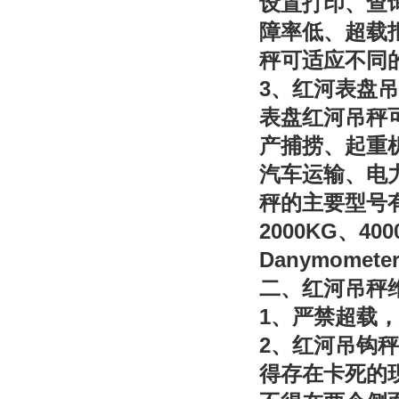
设置打印、查
障率低、超载
秤可适应不同
3
、红河表盘吊
表盘红河吊秤
产捕捞、起重
汽车运输、电
秤的主要型号
2000KG
400
、
Danymomete
二、红河吊秤
1
、严禁超载，
2
、红河吊钩秤
得存在卡死的