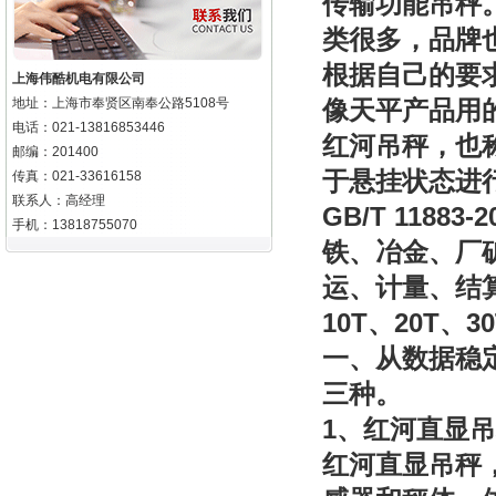
传输功能吊秤
类很多，品牌
根据自己的要
上海伟酷机电有限公司
地址：上海市奉贤区南奉公路5108号
像天平产品用
电话：021-13816853446
红河吊秤，也
邮编：201400
于悬挂状态进
传真：021-33616158
联系人：高经理
GB/T 11883-2
手机：13818755070
铁、冶金、厂
运、计量、结
10T
20T
3
、
、
一、从数据稳
三种。
1
、红河直显吊
红河直显
吊秤