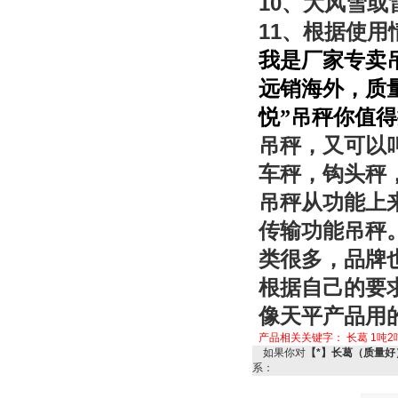
10
、大风雪或
11
、根据使用
我是厂家专卖
远销海外，质
悦”吊秤你值
吊秤，又可以
车秤，钩头秤
吊秤从功能上
传输功能吊秤
类很多，品牌
根据自己的要
像天平产品用
产品相关关键字：
长葛
1吨2
如果你对
【*】长葛（质量好
系：