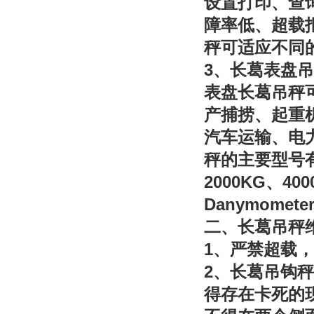
设置打印、查
障率低、超载
秤可适应不同
3
、长葛表盘吊
表盘长葛吊秤
产捕捞、起重
汽车运输、电
秤的主要型号
2000KG
400
、
Danymomete
二、长葛吊秤
1
、严禁超载，
2
、长葛吊钩秤
得存在卡死的