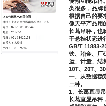
传输功能吊秤
类很多，品牌
根据自己的要
上海伟酷机电有限公司
地址：上海市奉贤区南奉公路5108号
像天平产品用
电话：021-13816853446
长葛吊秤，也
邮编：201400
于悬挂状态进
传真：021-33616158
联系人：高经理
GB/T 11883-2
手机：13818755070
铁、冶金、厂
运、计量、结
10T
20T
3
、
、
一、从数据稳
三种。
1
、长葛直显吊
长葛直显
吊秤