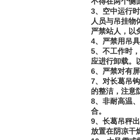
不得在两个侧
3
、空中运行时
人员与吊挂物
严禁站人，以
4
、严禁用吊具
5
、不工作时，
应进行卸载。
6
、严禁对有屏
7
、对长葛吊钩
的整洁，注意
8
、非耐高温、
合。
9
、长葛吊秤出
放置在阴凉干