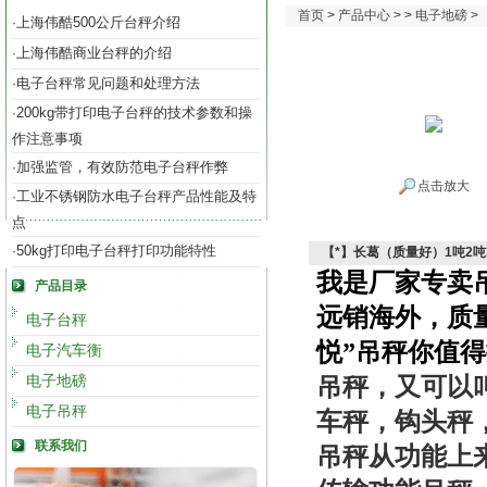
首页
>
产品中心
> >
电子地磅
>
上海伟酷500公斤台秤介绍
·
上海伟酷商业台秤的介绍
·
电子台秤常见问题和处理方法
·
200kg带打印电子台秤的技术参数和操
·
作注意事项
加强监管，有效防范电子台秤作弊
·
点击放大
工业不锈钢防水电子台秤产品性能及特
·
点
50kg打印电子台秤打印功能特性
·
【*】长葛（质量好）1吨2吨
我是厂家专卖
产品目录
远销海外，质
电子台秤
悦”吊秤你值
电子汽车衡
电子地磅
吊秤，又可以
电子吊秤
车秤，钩头秤
联系我们
吊秤从功能上