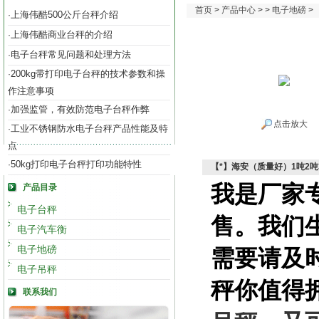
首页
>
产品中心
> >
电子地磅
>
上海伟酷500公斤台秤介绍
·
上海伟酷商业台秤的介绍
·
电子台秤常见问题和处理方法
·
200kg带打印电子台秤的技术参数和操
·
作注意事项
加强监管，有效防范电子台秤作弊
·
点击放大
工业不锈钢防水电子台秤产品性能及特
·
点
50kg打印电子台秤打印功能特性
·
【*】海安（质量好）1吨2吨
我是厂家
产品目录
电子台秤
售。我们
电子汽车衡
电子地磅
需要请及
电子吊秤
秤你值得
联系我们