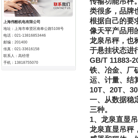
传输功能吊秤
类很多，品牌
根据自己的要
上海伟酷机电有限公司
地址：上海市奉贤区南奉公路5108号
像天平产品用
电话：021-13816853446
龙泉吊秤，也
邮编：201400
于悬挂状态进
传真：021-33616158
联系人：高经理
GB/T 11883-2
手机：13818755070
铁、冶金、厂
运、计量、结
10T
20T
3
、
、
一、从数据稳
三种。
1
、龙泉直显吊
龙泉直显
吊秤