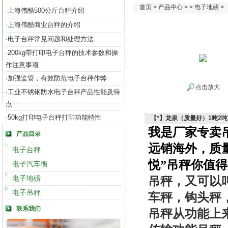
首页
>
产品中心
> >
电子地磅
>
上海伟酷500公斤台秤介绍
·
上海伟酷商业台秤的介绍
·
电子台秤常见问题和处理方法
·
200kg带打印电子台秤的技术参数和操
·
作注意事项
加强监管，有效防范电子台秤作弊
·
点击放大
工业不锈钢防水电子台秤产品性能及特
·
点
50kg打印电子台秤打印功能特性
·
【*】龙泉（质量好）1吨2吨
我是厂家专卖
产品目录
远销海外，质
电子台秤
悦”吊秤你值
电子汽车衡
电子地磅
吊秤，又可以
电子吊秤
车秤，钩头秤
联系我们
吊秤从功能上