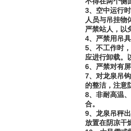
不得在两个侧
3
、空中运行时
人员与吊挂物
严禁站人，以
4
、严禁用吊具
5
、不工作时，
应进行卸载。
6
、严禁对有屏
7
、对龙泉吊钩
的整洁，注意
8
、非耐高温、
合。
9
、龙泉吊秤出
放置在阴凉干