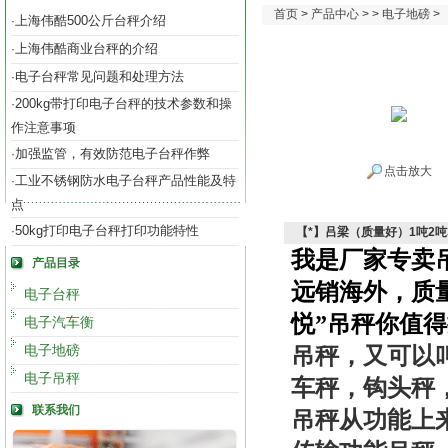
首页
>
产品中心
> >
电子地磅
>
上海伟酷500公斤台秤介绍
·
上海伟酷商业台秤的介绍
·
电子台秤常见问题和处理方法
·
200kg带打印电子台秤的技术参数和操
·
作注意事项
加强监管，有效防范电子台秤作弊
·
点击放大
工业不锈钢防水电子台秤产品性能及特
·
点
50kg打印电子台秤打印功能特性
·
【*】吕梁（质量好）1吨2吨
我是厂家专卖
产品目录
远销海外，质
电子台秤
悦”吊秤你值
电子汽车衡
电子地磅
吊秤，又可以
电子吊秤
车秤，钩头秤
联系我们
吊秤从功能上