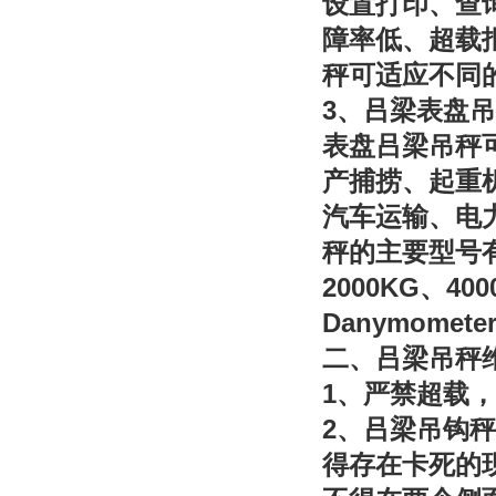
设置打印、查
障率低、超载
秤可适应不同
3
、吕梁表盘吊
表盘吕梁吊秤
产捕捞、起重
汽车运输、电
秤的主要型号
2000KG
400
、
Danymomete
二、吕梁吊秤
1
、严禁超载，
2
、吕梁吊钩秤
得存在卡死的