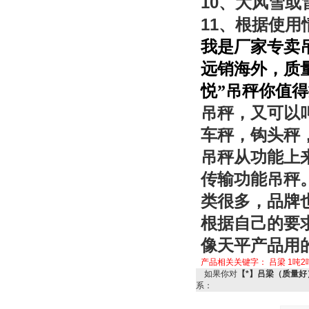
10
、大风雪或
11
、根据使用
我是厂家专卖
远销海外，质
悦”吊秤你值
吊秤，又可以
车秤，钩头秤
吊秤从功能上
传输功能吊秤
类很多，品牌
根据自己的要
像天平产品用
产品相关关键字：
吕梁
1吨2
如果你对
【*】吕梁（质量好
系：