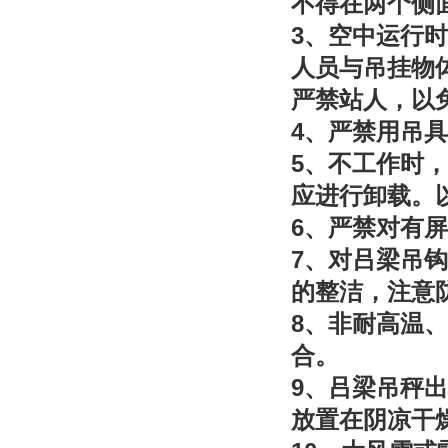
不得在两个侧
3
、空中运行时
人员与吊挂物
严禁站人，以
4
、严禁用吊具
5
、不工作时，
应进行卸载。
6
、严禁对有屏
7
、对吕梁吊钩
的整洁，注意
8
、非耐高温、
合。
9
、吕梁吊秤出
放置在阴凉干