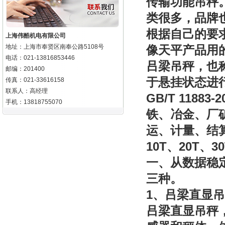
传输功能吊秤
类很多，品牌
根据自己的要
上海伟酷机电有限公司
地址：上海市奉贤区南奉公路5108号
像天平产品用
电话：021-13816853446
吕梁吊秤，也
邮编：201400
于悬挂状态进
传真：021-33616158
联系人：高经理
GB/T 11883-2
手机：13818755070
铁、冶金、厂
运、计量、结
10T
20T
3
、
、
一、从数据稳
三种。
1
、吕梁直显吊
吕梁直显
吊秤