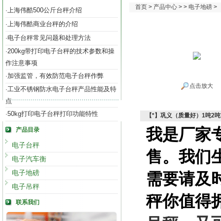
首页
>
产品中心
> >
电子地磅
>
上海伟酷500公斤台秤介绍
·
上海伟酷商业台秤的介绍
·
电子台秤常见问题和处理方法
·
200kg带打印电子台秤的技术参数和操
·
作注意事项
加强监管，有效防范电子台秤作弊
·
点击放大
工业不锈钢防水电子台秤产品性能及特
·
点
50kg打印电子台秤打印功能特性
·
【*】巩义（质量好）1吨2吨
我是厂家
产品目录
电子台秤
售。我们
电子汽车衡
电子地磅
需要请及
电子吊秤
秤你值得
联系我们