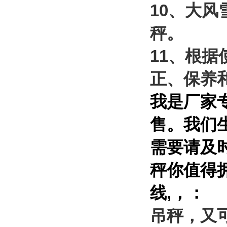
10
、大风
秤。
11
、根据
正、保养
我是厂家
售。我们
需要请及
秤你值得
线
,
，
：
吊秤，又