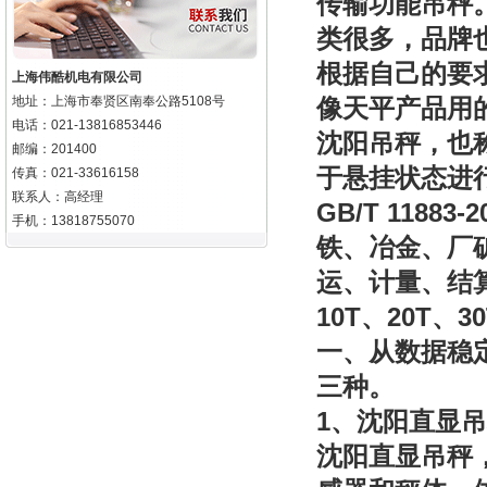
传输功能吊秤
类很多，品牌
根据自己的要
上海伟酷机电有限公司
地址：上海市奉贤区南奉公路5108号
像天平产品用
电话：021-13816853446
沈阳吊秤，也
邮编：201400
于悬挂状态进
传真：021-33616158
联系人：高经理
GB/T 11883-2
手机：13818755070
铁、冶金、厂
运、计量、结
10T
20T
3
、
、
一、从数据稳
三种。
1
、沈阳直显吊
沈阳直显
吊秤