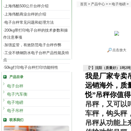
首页
>
产品中心
> >
电子地磅
>
上海伟酷500公斤台秤介绍
·
上海伟酷商业台秤的介绍
·
电子台秤常见问题和处理方法
·
200kg带打印电子台秤的技术参数和操
·
作注意事项
加强监管，有效防范电子台秤作弊
·
点击放大
工业不锈钢防水电子台秤产品性能及特
·
点
50kg打印电子台秤打印功能特性
·
【*】沈阳（质量好）1吨2吨
我是厂家专卖
产品目录
远销海外，质
电子台秤
悦”吊秤你值
电子汽车衡
电子地磅
吊秤，又可以
电子吊秤
车秤，钩头秤
联系我们
吊秤从功能上