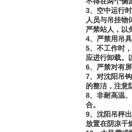
不得在两个侧
3
、空中运行时
人员与吊挂物
严禁站人，以
4
、严禁用吊具
5
、不工作时，
应进行卸载。
6
、严禁对有屏
7
、对沈阳吊钩
的整洁，注意
8
、非耐高温、
合。
9
、沈阳吊秤出
放置在阴凉干