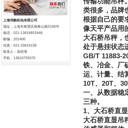
传输功能吊秤
类很多，品牌
根据自己的要
上海伟酷机电有限公司
地址：上海市奉贤区南奉公路5108号
像天平产品用
电话：021-13816853446
大石桥吊秤，
邮编：201400
处于悬挂状态
传真：021-33616158
联系人：高经理
GB/T 11883-2
手机：13818755070
铁、冶金、厂
运、计量、结
10T
20T
3
、
、
一、从数据稳
三种。
1
、大石桥直显
大石桥直显
吊