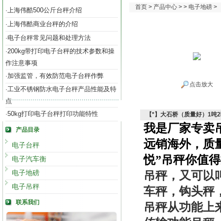
首页
>
产品中心
> >
电子地磅
>
上海伟酷500公斤台秤介绍
·
上海伟酷商业台秤的介绍
·
电子台秤常见问题和处理方法
·
200kg带打印电子台秤的技术参数和操
·
作注意事项
加强监管，有效防范电子台秤作弊
·
点击放大
工业不锈钢防水电子台秤产品性能及特
·
点
50kg打印电子台秤打印功能特性
·
【*】大石桥（质量好）1吨2
我是厂家专卖
产品目录
远销海外，质
电子台秤
悦”吊秤你值
电子汽车衡
电子地磅
吊秤，又可以
电子吊秤
车秤，钩头秤
联系我们
吊秤从功能上