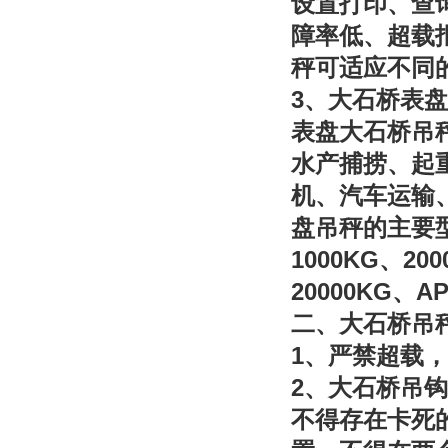
设置打印、查
障率低、超载
秤可适应不同
3
、大石桥表盘
表盘大石桥吊
水产捕捞、起
机、汽车运输
盘吊秤的主要
1000KG
200
、
20000KG
AP
、
二、大石桥吊
1
、严禁超载，
2
、大石桥吊钩
不得存在卡死