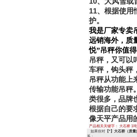
10
、大风雪或
11
、根据使用
护。
我是厂家专卖
远销海外，质
悦”吊秤你值
吊秤，又可以
车秤，钩头秤
吊秤从功能上
传输功能吊秤
类很多，品牌
根据自己的要
像天平产品用
产品相关关键字：
大石桥
1吨
如果你对
【*】大石桥（质量
系：