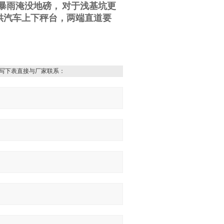
暴雨淹没地磅，
对于浅基坑更
供汽车上下秤台，两端直道要
写下表直接与厂家联系：