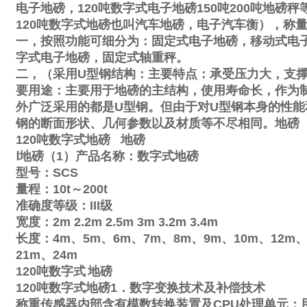
电子地磅，
120
吨数字式电子地磅
150
吨
200
吨地磅秤
120
吨数字式地磅也叫汽车地磅，电子汽车衡），称
一，按照功能可细分为：固定式电子地磅，移动式电
字式电子地磅，固定式轴重秤。
二，（采用
U
型钢结构：主要特点：承受压力大，支
要用途：主要用于地磅的主结构，使用寿命长，作为
外广泛采用的都是
U
型钢。但由于对
U
型钢本身的性能
钢的断面形状、几何参数以及材质等不尽相同。地磅
120
吨数字式地磅
地磅
Ⅰ
地磅（
1
）产品名称：数字式地磅
型号：
SCS
量程：
10t
～
200t
准确度等级：
III
级
宽度：
2m
2.2m
2.5m
3m
3.2m
3.4m
长度：
4m
、
5m
、
6m
、
7m
、
8m
、
9m
、
10m
、
12m
21m
、
24m
120
吨数字式
地磅
120
吨数字式地磅
1
．数字变换技术及补偿技术
称重传感器内部含有模数转换装置及
CPU
处理单元；