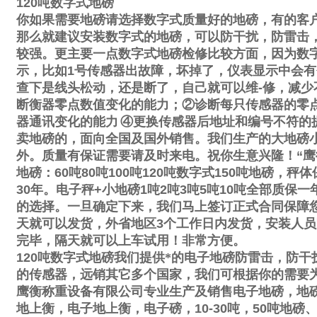
120
吨数字式地磅
你如果需要地磅请选择数字式质量好的地磅，有的客
那么就建议安装数字式的地磅，可以防干扰，防雷击
较强。更主要一点数字式地磅检修比较方面，因为数
示，比如
1
号传感器出故障，坏掉了，仪表显示中会有
查下是线头松动，还是断了，自己就可以维
-
修，减少
断衡器零点数值变化的能力；
②
诊断每只传感器的零
器通讯变化的能力
④
更换传感器后地址和编号不符的
卖地磅的，面向全国及国外销售。我们生产的大地磅
外。质量有保证需要请及时来电。祝你生意兴隆！
“
鹰
地磅：
60
吨
80
吨
100
吨
120
吨数字式
150
吨地磅，秤体
30
年。电子秤
+
小地磅
1
吨
2
吨
3
吨
5
吨
10
吨全部质保一
的选择。一旦确定下来，我们马上签订正式合同保障
天就可以发货，外省地区
3
个工作日内发货，安装人员
完毕，隔天就可以上车试用！非常方便。
120
吨数字式地磅我们提供*的电子地磅防雷击，防干
的传感器，远销其它多个国家，我们可根据你的需要
鹰衡称重设备有限公司专业生产及销售电子地磅，地
地上衡，电子地上衡，电子磅，
10-30
吨，
50
吨地磅