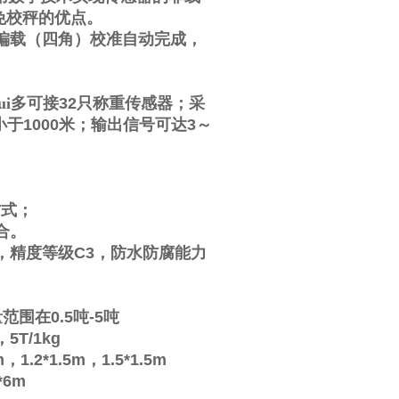
免校秤的优点。
偏载（四角）校准自动完成，
i多可接
32
只称重传感器；采
小于
1000
米；输出信号可达
3
～
方式；
合。
，精度等级
C3
，防水防腐能力
量范围在
0.5
吨
-5
吨
，
5T/1kg
m
，
1.2*1.5m
，
1.5*1.5m
*6m