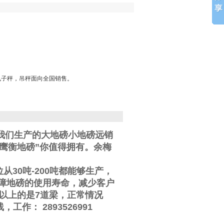
电子秤，吊秤面向全国销售。
我们生产的大地磅小地磅远销
鹰衡地磅”你值得拥有。
余梅
位从
30
吨
-200
吨都能够生产，
障地磅的使用寿命，减少客户
以上的是
7
道梁，正常情况
线
，工作
：
2893526991