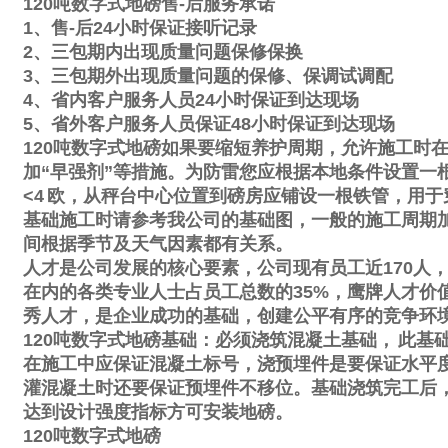
120
吨数字式地磅售
-
后服务承诺
1
、售
-
后
24
小时保证接听记录
2
、三包期内出现质量问题保修保换
3
、三包期外出现质量问题的保修、保调试调配
4
、省内客户服务人员
24
小时保证到达现场
5
、省外客户服务人员保证
48
小时保证到达现场
120
吨数字式地磅如果要缩短养护周期，允许施工时
加
“
早强剂
”
等措施。为防雷您应根据本地条件设置一
<4
欧，从秤台中心位置到磅房应铺设一根铁管，用于
基础施工时请参考我公司的基础图，一般的施工周期
间根据季节及天气因素都有关系。
人才是公司发展的核心要素，公司现有员工近
170
人
在内的各类专业人士占员工总数的
35%
，鹰牌人才价
秀人才，是企业成功的基础，创建公平有序的竞争环
120
吨数字式地磅基础：必须浇筑混凝土基础，
此基
在施工中应保证混凝土标号，浇预埋件是要保证水平
灌混凝土时还要保证预埋件不移位。基础浇筑完工后
达到设计强度指标方可安装地磅。
120
吨数字式地磅