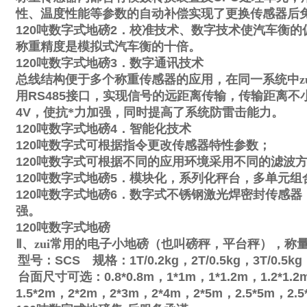
性、温度性能等参数的自动补偿实现了更换传感器后
120
吨数字式地磅
2
．校准技术、数字技术使汽车衡的
称重精度是模拟式汽车衡的十倍。
120
吨数字式地磅
3
．数字通讯技术
总线结构便于多个称重传感器的应用，在同一系统中zu
用
RS485
接口，实现信号的远距离传输，传输距离不
4V
，使抗*力加强，同时提高了系统防雷击能力。
120
吨数字式地磅
4
．智能化技术
120
吨数字式可根据指令更改传感器特性参数；
120
吨数字式可根据不同的应用环境采用不同的滤波
120
吨数字式地磅
5
．模块化，系列化秤台，多单元组
120
吨数字式地磅
6
．数字式不锈钢激光焊密封传感器
强。
120
吨数字式地磅
Ⅱ
、zui常用的电子小地磅（也叫磅秤，平台秤），称
型号：
SCS
规格：
1T/0.2kg
，
2T/0.5kg
，
3T/0.5kg
台面尺寸可选：
0.8*0.8m
，
1*1m
，
1*1.2m
，
1.2*1.2
1.5*2m
，
2*2m
，
2*3m
，
2*4m
，
2*5m
，
2.5*5m
，
2.5