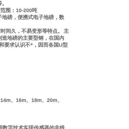
等。
量范围：
10-200
吨
子地磅，便携式电子地磅，数
撑时间久，不易变形等特点。
主
制造地磅的主要型钢，在国内
和要求认识不*，因而各国
U
型
、
14m
、
16m
、
18m
、
20m
、
用数字技术实现传感器的非线