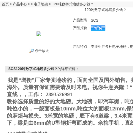
首页
>
产品中心
> >
电子地磅
> 120吨数字式地磅多少钱？
120吨数字式地磅多少钱？
产品型号：
SCS
产品报价：
产品特点：
专业生产各种电子地磅，
点击放大
SCS120吨数字式地磅多少钱？
的详细资料：
我是“鹰衡”厂家专卖地磅的，面向全国及国外销售。
海外。质量有保证需要请及时来电。祝你生意兴隆！“
直线
，
，工作
：
2893526991
教你选择质量的好的大地磅。大地磅，即汽车衡，吨
吨位小的，一般面板是
10mm,
吨位大的面板
12mm,
保
的麻烦与损失。
3
米宽的地磅，底下有
6
道梁，
3.4
米宽
下，梁是由
6mm
的
U
型钢折弯而成的。
余梅手机
，直