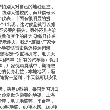
户怕别人对自己的地磅遥控，
，防别人遥控的，而且信号比
字仪表，上面有很明显的提
个
1
出现，这时候您就可以排
不必要的损失。另外还具有诊
点数值变化的能力
③
每只传感
提示能力。我是
“
鹰衡
”
厂家专
小地磅防雷击防遥控远销海
衡地磅
”
你值得拥有。电子大
保修
5
年（所有的汽车衡）保用
年，厂家优惠持续中，期待您
您的切身利益，本地地区，隔
随货一起到，半天就可以安装
扰，采用
U
型钢，采国美国进口
为你定做你需要的地磅。上海
磅秤，电子地磅秤，平台秤，
、
60
吨地磅、
80
吨地磅、
100
吨