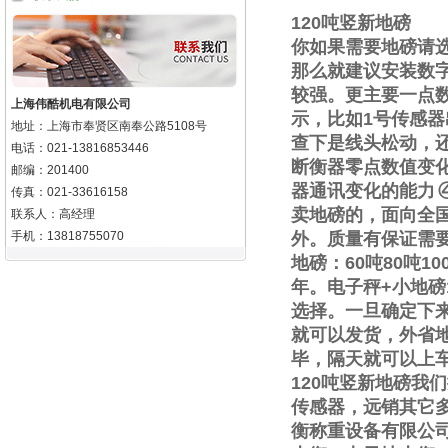
120
吨竖新地磅
你如果需要地磅请
那么就建议安装数
较强。更主要一点
上海伟酷机电有限公司
示，比如
1
号传感器
地址：上海市奉贤区南奉公路5108号
查下是线头松动，
电话：021-13816853446
断衡器零点数值变
邮编：201400
器通讯变化的能力
传真：021-33616158
卖地磅的，面向全
联系人：高经理
手机：13818755070
外。质量有保证需
地磅：
60
吨
80
吨
10
年。电子秤
+
小地磅
选择。一旦确定下
就可以发货，外省
毕，隔天就可以上
120
吨竖新地磅我们
传感器，远销其它
衡称重设备有限公