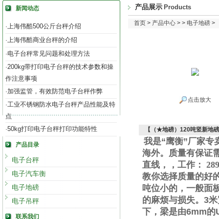
产品展示
Products
新闻动态
首页
>
产品中心
> >
电子地磅
>
上海伟酷500公斤台秤介绍
·
上海伟酷商业台秤的介绍
·
电子台秤常见问题和处理方法
·
200kg带打印电子台秤的技术参数和操
·
作注意事项
加强监管，有效防范电子台秤作弊
·
点击放大
工业不锈钢防水电子台秤产品性能及特
·
点
50kg打印电子台秤打印功能特性
·
【（★地磅）120吨竖新地
我是“鹰衡”厂家
产品目录
海外。质量有保证
电子台秤
直线
，
，工作
：
289
电子汽车衡
教你选择质量的好
电子地磅
吨位小的，一般面
的麻烦与损失。
3
米
电子吊秤
下，梁是由
6mm
的
联系我们