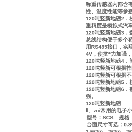
称重传感器内部含
性、温度性能等参
120
吨竖新地磅
2
．
重精度是模拟式汽
120
吨竖新地磅
3
．
总线结构便于多个称
用
RS485
接口，实
4V
，使抗*力加强
120
吨竖新地磅
4
．
120
吨竖新可根据指
120
吨竖新可根据不
120
吨竖新地磅
5
．
120
吨竖新地磅
6
．
强。
120
吨竖新地磅
Ⅱ
、zui常用的电
型号：
SCS
规格
台面尺寸可选：
0.8
1.5*2m
，
2*2m
，
2