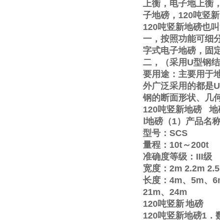
上衡，电子地上衡
子地磅，
120
吨竖新
120
吨竖新地磅也叫
一，按照功能可细
字式电子地磅，固
二，（采用
U
型钢结
要用途：主要用于
外广泛采用的都是
U
钢的断面形状、几
120
吨竖新地磅
地
Ⅰ
地磅（
1
）产品名
型号：
SCS
量程：
10t
～
200t
准确度等级：
III
级
宽度：
2m
2.2m
2.
长度：
4m
、
5m
、
6
21m
、
24m
120
吨竖新
地磅
120
吨竖新地磅
1
．