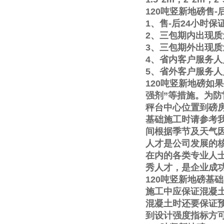
120
吨竖新地磅售
-
1
、售
-
后
24
小时保
2
、三包期内出现质
3
、三包期外出现质
4
、省内客户服务人
5
、省外客户服务人
120
吨竖新地磅如果
强剂
”
等措施。为防
秤台中心位置到磅
基础施工时请参考
间根据季节及天气
人才是公司发展的
在内的各类专业人
秀人才，是企业成
120
吨竖新地磅基础
施工中应保证混凝
混凝土时还要保证
到设计强度指标方