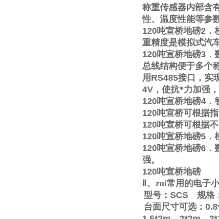
称重传感器内部含
性、温度性能等参
120
吨宣桥地磅
2
．
重精度是模拟式汽
120
吨宣桥地磅
3
．
总线结构便于多个称
用
RS485
接口，实
4V
，使抗*力加强
120
吨宣桥地磅
4
．
120
吨宣桥可根据指
120
吨宣桥可根据不
120
吨宣桥地磅
5
．
120
吨宣桥地磅
6
．
强。
120
吨宣桥地磅
Ⅱ
、zui常用的电
型号：
SCS
规格
台面尺寸可选：
0.8
1.5*2m
，
2*2m
，
2