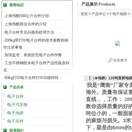
产品展示
Products
新闻动态
首页
>
产品中心
> >
电子地磅
>
上海伟酷500公斤台秤介绍
·
上海伟酷商业台秤的介绍
·
电子台秤常见问题和处理方法
·
200kg带打印电子台秤的技术参数和操
·
作注意事项
加强监管，有效防范电子台秤作弊
·
点击放大
工业不锈钢防水电子台秤产品性能及特
·
点
50kg打印电子台秤打印功能特性
·
【（★地磅）120吨宣桥地
我是“鹰衡”厂家
产品目录
海外。质量有保证
电子台秤
直线
，
，工作
：
289
电子汽车衡
教你选择质量的好
电子地磅
吨位小的，一般面
的麻烦与损失。
3
米
电子吊秤
下，梁是由
6mm
的
联系我们