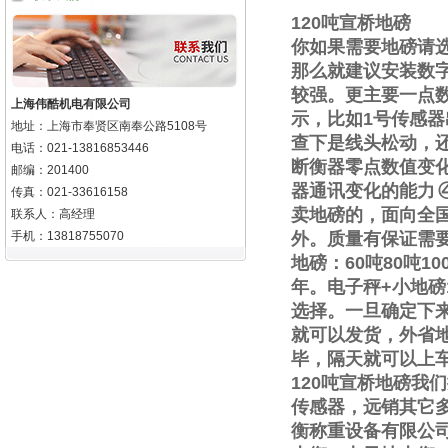
120
吨宣桥地磅
你如果需要地磅请
那么就建议安装数
较强。更主要一点
上海伟酷机电有限公司
示，比如
1
号传感器
地址：上海市奉贤区南奉公路5108号
查下是线头松动，
电话：021-13816853446
断衡器零点数值变
邮编：201400
器通讯变化的能力
传真：021-33616158
卖地磅的，面向全
联系人：高经理
手机：13818755070
外。质量有保证需
地磅：
60
吨
80
吨
10
年。电子秤
+
小地磅
选择。一旦确定下
就可以发货，外省
毕，隔天就可以上
120
吨宣桥地磅我们
传感器，远销其它
衡称重设备有限公