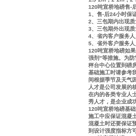
120
吨宣桥地磅售
-
1
、售
-
后
24
小时保
2
、三包期内出现质
3
、三包期外出现质
4
、省内客户服务人
5
、省外客户服务人
120
吨宣桥地磅如果
强剂
”
等措施。为防
秤台中心位置到磅
基础施工时请参考
间根据季节及天气
人才是公司发展的
在内的各类专业人
秀人才，是企业成
120
吨宣桥地磅基础
施工中应保证混凝
混凝土时还要保证
到设计强度指标方