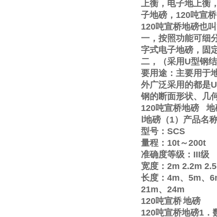
上衡，电子地上衡
子地磅，
120
吨宣桥
120
吨宣桥地磅也叫
一，按照功能可细
字式电子地磅，固
二，（采用
U
型钢结
要用途：主要用于
外广泛采用的都是
U
钢的断面形状、几
120
吨宣桥地磅
地
Ⅰ
地磅（
1
）产品名
型号：
SCS
量程：
10t
～
200t
准确度等级：
III
级
宽度：
2m
2.2m
2.
长度：
4m
、
5m
、
6
21m
、
24m
120
吨宣桥
地磅
120
吨宣桥地磅
1
．