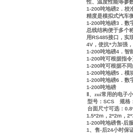
性、温度性能等参
1-200
吨地磅
2
．校
精度是模拟式汽车
1-200
吨地磅
3
．数
总线结构便于多个称
用
RS485
接口，实
4V
，使抗*力加强
1-200
吨地磅
4
．智
1-200
吨可根据指令
1-200
吨可根据不同
1-200
吨地磅
5
．模
1-200
吨地磅
6
．数
1-200
吨地磅
Ⅱ
、zui常用的电
型号：
SCS
规格
台面尺寸可选：
0.8
1.5*2m
，
2*2m
，
2
1-200
吨地磅售
-
后
1
、售
-
后
24
小时保