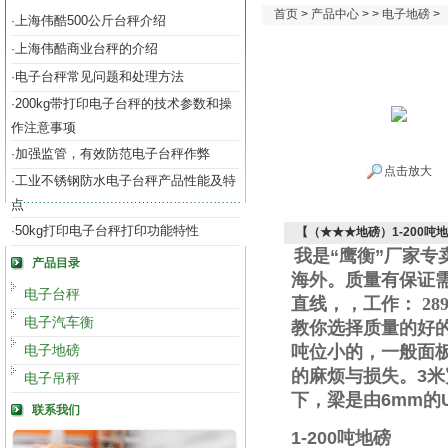
首页
>
产品中心
> >
电子地磅
>
上海伟酷500公斤台秤介绍
·
上海伟酷商业台秤的介绍
·
电子台秤常见问题和处理方法
·
200kg带打印电子台秤的技术参数和操
·
作注意事项
加强监管，有效防范电子台秤作弊
·
点击放大
工业不锈钢防水电子台秤产品性能及特
·
点
50kg打印电子台秤打印功能特性
·
【（★★★地磅）1-200吨
我是“鹰衡”厂家
产品目录
海外。质量有保证
电子台秤
直线
，
，工作
：
289
电子汽车衡
教你选择质量的好
电子地磅
吨位小的，一般面
的麻烦与损失。
3
米
电子吊秤
下，梁是由
6mm
的
联系我们
1-200
吨地磅