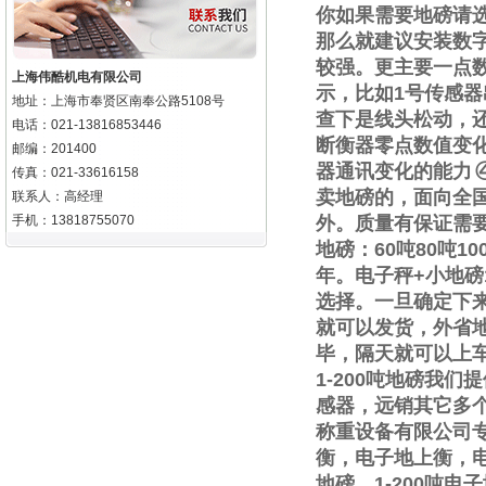
你如果需要地磅请
那么就建议安装数
较强。更主要一点
上海伟酷机电有限公司
示，比如
1
号传感器
地址：上海市奉贤区南奉公路5108号
查下是线头松动，
电话：021-13816853446
断衡器零点数值变
邮编：201400
器通讯变化的能力
传真：021-33616158
卖地磅的，面向全
联系人：高经理
手机：13818755070
外。质量有保证需
地磅：
60
吨
80
吨
10
年。电子秤
+
小地磅
选择。一旦确定下
就可以发货，外省
毕，隔天就可以上
1-200
吨地磅我们提
感器，远销其它多
称重设备有限公司
衡，电子地上衡，
地磅，
1-200
吨电子