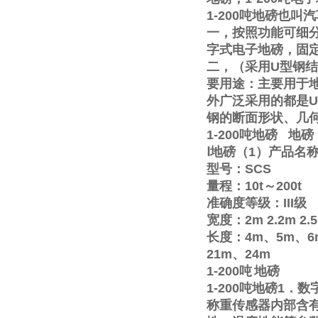
1-200
吨地磅也叫汽
一，按照功能可细
字式电子地磅，固
二，（采用
U
型钢结
要用途：主要用于
外广泛采用的都是
U
钢的断面形状、几
1-200
吨地磅
地磅
Ⅰ
地磅（
1
）产品名
型号：
SCS
量程：
10t
～
200t
准确度等级：
III
级
宽度：
2m
2.2m
2.
长度：
4m
、
5m
、
6
21m
、
24m
1-200
吨
地磅
1-200
吨地磅
1
．数
称重传感器内部含