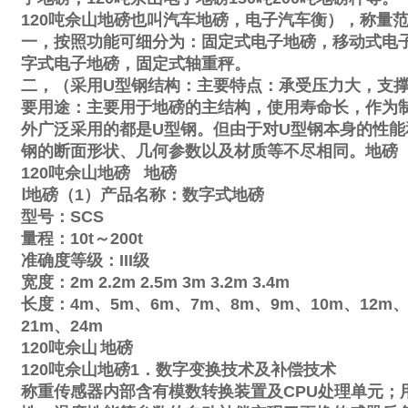
120
吨佘山地磅也叫汽车地磅，电子汽车衡），称量
一，按照功能可细分为：固定式电子地磅，移动式电
字式电子地磅，固定式轴重秤。
二，（采用
U
型钢结构：主要特点：承受压力大，支
要用途：主要用于地磅的主结构，使用寿命长，作为
外广泛采用的都是
U
型钢。但由于对
U
型钢本身的性能
钢的断面形状、几何参数以及材质等不尽相同。地磅
120
吨佘山地磅
地磅
Ⅰ
地磅（
1
）产品名称：数字式地磅
型号：
SCS
量程：
10t
～
200t
准确度等级：
III
级
宽度：
2m
2.2m
2.5m
3m
3.2m
3.4m
长度：
4m
、
5m
、
6m
、
7m
、
8m
、
9m
、
10m
、
12m
21m
、
24m
120
吨佘山
地磅
120
吨佘山地磅
1
．数字变换技术及补偿技术
称重传感器内部含有模数转换装置及
CPU
处理单元；