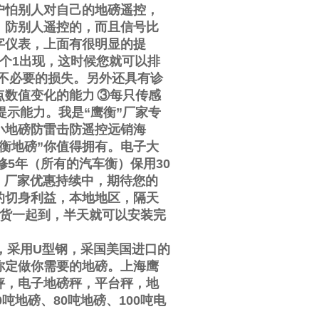
户怕别人对自己的地磅遥控，
，防别人遥控的，而且信号比
字仪表，上面有很明显的提
个
1
出现，这时候您就可以排
不必要的损失。另外还具有诊
点数值变化的能力
③
每只传感
提示能力。我是
“
鹰衡
”
厂家专
小地磅防雷击防遥控远销海
衡地磅
”
你值得拥有。电子大
修
5
年（所有的汽车衡）保用
30
，厂家优惠持续中，期待您的
的切身利益，本地地区，隔天
货一起到，半天就可以安装完
，采用
U
型钢，采国美国进口的
你定做你需要的地磅。上海鹰
秤，电子地磅秤，平台秤，地
0
吨地磅、
80
吨地磅、
100
吨电