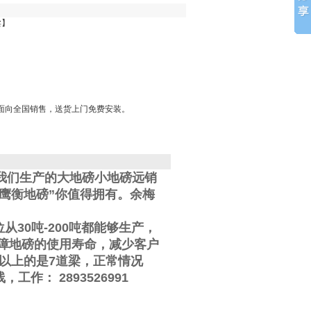
卖】
面向全国销售，送货上门免费安装。
我们生产的大地磅小地磅远销
鹰衡地磅”你值得拥有。
余梅
位从
30
吨
-200
吨都能够生产，
障地磅的使用寿命，减少客户
以上的是
7
道梁，正常情况
线
，工作
：
2893526991