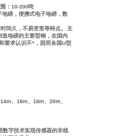
范围：
10-200
吨
子地磅，便携式电子地磅，数
撑时间久，不易变形等特点。
主
制造地磅的主要型钢，在国内
和要求认识不*，因而各国
U
型
、
14m
、
16m
、
18m
、
20m
、
用数字技术实现传感器的非线