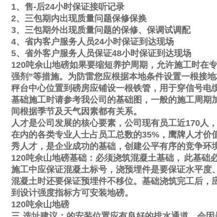
1
、售
-
后
24
小时保证接听记录
2
、三包期内出现质量问题保修保换
3
、三包期外出现质量问题的保修、保调试调配
4
、省内客户服务人员
24
小时保证到达现场
5
、省外客户服务人员保证
48
小时保证到达现场
120
吨佘山地磅如果要缩短养护周期，允许施工时在
强剂
”
等措施。为防雷您应根据本地条件设置一根接地
秤台中心位置到磅房应铺设一根铁管，用于穿信号电
基础施工时请参考我公司的基础图，一般的施工周期
间根据季节及天气因素都有关系。
人才是公司发展的核心要素，公司现有员工近
170
人
在内的各类专业人士占员工总数的
35%
，鹰牌人才价
秀人才，是企业成功的基础，创建公平有序的竞争环
120
吨佘山地磅基础：必须浇筑混凝土基础，
此基础
施工中应保证混凝土标号，浇预埋件是要保证水平度
混凝土时还要保证预埋件不移位。基础浇筑完工后，
到设计强度指标方可安装地磅。
120
吨佘山地磅
三
选址建议：的安装位置应有良好的排水通道，会因