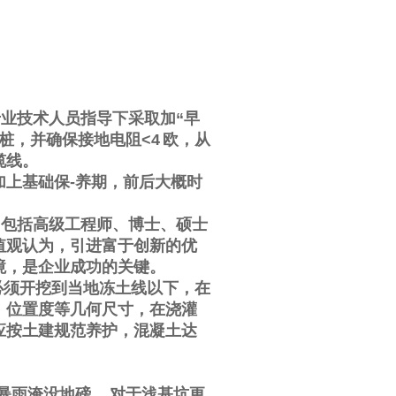
专业技术人员指导下采取加
“
早
桩，并确保接地电阻
<4
欧，从
缆线。
加上基础保
-
养期，前后大概时
，包括高级工程师、博士、硕士
值观认为，引进富于创新的优
境，是企业成功的关键。
必须开挖到当地冻土线以下，在
、位置度等几何尺寸，在浇灌
应按土建规范养护，混凝土达
暴雨淹没地磅，
对于浅基坑更