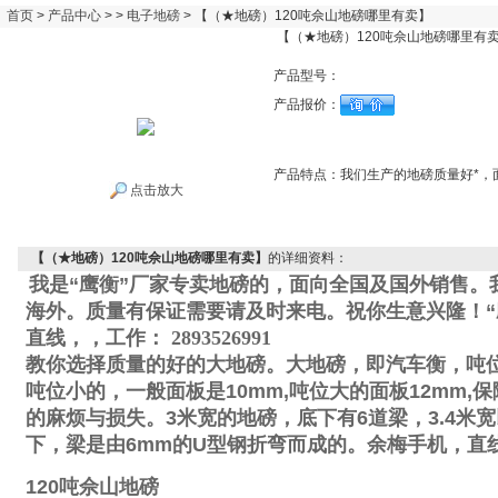
首页
>
产品中心
> >
电子地磅
> 【（★地磅）120吨佘山地磅哪里有卖】
【（★地磅）120吨佘山地磅哪里有
产品型号：
产品报价：
产品特点：
我们生产的地磅质量好*，
点击放大
【（★地磅）120吨佘山地磅哪里有卖】
的详细资料：
我是“鹰衡”厂家专卖地磅的，面向全国及国外销售。
海外。质量有保证需要请及时来电。祝你生意兴隆！“
直线
，
，工作
：
2893526991
教你选择质量的好的大地磅。大地磅，即汽车衡，吨
吨位小的，一般面板是
10mm,
吨位大的面板
12mm,
保
的麻烦与损失。
3
米宽的地磅，底下有
6
道梁，
3.4
米宽
下，梁是由
6mm
的
U
型钢折弯而成的。
余梅手机
，直
120
吨佘山地磅