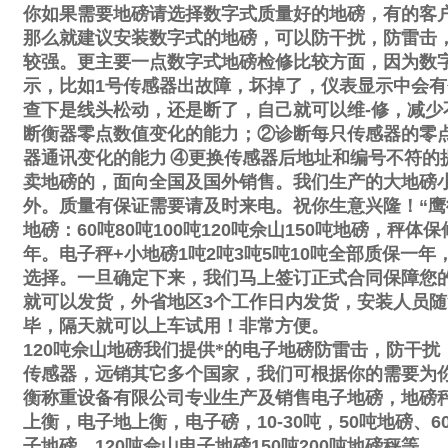
你如果需要地磅请选择数字式质量好的地磅，有的客
那么就建议安装数字式的地磅，可以防干扰，防雷击
较强。更主要一点数字式地磅检修比较方面，因为数
示，比如
1
号传感器出故障，坏掉了，仪表显示中会有
查下是线头松动，还是断了，自己就可以维
-
修，减少
断衡器零点数值变化的能力；
②
诊断每只传感器的零
器通讯变化的能力
④
更换传感器后地址和编号不符的
卖地磅的，面向全国及国外销售。我们生产的大地磅
外。质量有保证需要请及时来电。祝你生意兴隆！
“
鹰
地磅：
60
吨
80
吨
100
吨
120
吨佘山
150
吨地磅，秤体保
年。电子秤
+
小地磅
1
吨
2
吨
3
吨
5
吨
10
吨全部质保一年
选择。一旦确定下来，我们马上签订正式合同保障您
就可以发货，外省地区
3
个工作日内发货，安装人员随
毕，隔天就可以上车试用！非常方便。
120
吨佘山地磅我们提供*的电子地磅防雷击，防干扰
传感器，远销其它多个国家，我们可根据你的需要为
衡称重设备有限公司专业生产及销售电子地磅，地磅
上衡，电子地上衡，电子磅，
10-30
吨，
50
吨地磅、
6
子地磅，
120
吨佘山电子地磅
150
吨
200
吨地磅秤等。