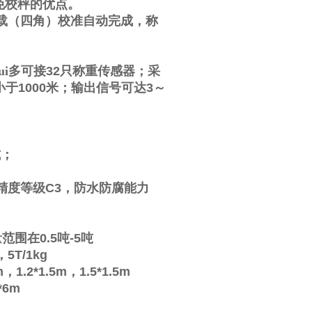
免校秤的优点。
载（四角）校准自动完成，称
i多可接
32
只称重传感器；采
小于
1000
米；输出信号可达
3
～
式；
。
精度等级
C3
，防水防腐能力
量范围在
0.5
吨
-5
吨
，
5T/1kg
m
，
1.2*1.5m
，
1.5*1.5m
*6m