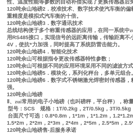
性、温度性能等参数的自动补偿实现了更换传感器后
120
吨佘山地磅
2
．校准技术、数字技术使汽车衡的偏
重精度是模拟式汽车衡的十倍。
120
吨佘山地磅
3
．数字通讯技术
总线结构便于多个称重传感器的应用，在同一系统中zu
用
RS485
接口，实现信号的远距离传输，传输距离不
4V
，使抗*力加强，同时提高了系统防雷击能力。
120
吨佘山地磅
4
．智能化技术
120
吨佘山可根据指令更改传感器特性参数；
120
吨佘山可根据不同的应用环境采用不同的滤波方
120
吨佘山地磅
5
．模块化，系列化秤台，多单元组合
120
吨佘山地磅
6
．数字式不锈钢激光焊密封传感器，
强。
120
吨佘山地磅
Ⅱ
、zui常用的电子小地磅（也叫磅秤，平台秤），称
型号：
SCS
规格：
1T/0.2kg
，
2T/0.5kg
，
3T/0.5kg
台面尺寸可选：
0.8*0.8m
，
1*1m
，
1*1.2m
，
1.2*1.2
1.5*2m
，
2*2m
，
2*3m
，
2*4m
，
2*5m
，
2.5*5m
，
2.5
120
吨佘山地磅售
-
后服务承诺