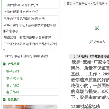
首页
>
产品中心
> >
电子地磅
>
上海伟酷500公斤台秤介绍
·
上海伟酷商业台秤的介绍
·
电子台秤常见问题和处理方法
·
200kg带打印电子台秤的技术参数和操
·
作注意事项
加强监管，有效防范电子台秤作弊
·
点击放大
工业不锈钢防水电子台秤产品性能及特
·
点
50kg打印电子台秤打印功能特性
·
【（★地磅）120吨杨浦地
我是“鹰衡”厂家
产品目录
海外。质量有保证
电子台秤
直线
，
，工作
：
289
电子汽车衡
教你选择质量的好
电子地磅
吨位小的，一般面
的麻烦与损失。
3
米
电子吊秤
下，梁是由
6mm
的
联系我们
120
吨杨浦地磅