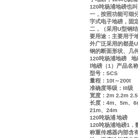
120
吨杨浦地磅也叫
一，按照功能可细
字式电子地磅，固
二，（采用
U
型钢结
要用途：主要用于
外广泛采用的都是
U
钢的断面形状、几
120
吨杨浦地磅
地
Ⅰ
地磅（
1
）产品名
型号：
SCS
量程：
10t
～
200t
准确度等级：
III
级
宽度：
2m
2.2m
2.
长度：
4m
、
5m
、
6
21m
、
24m
120
吨杨浦
地磅
120
吨杨浦地磅
1
．
称重传感器内部含