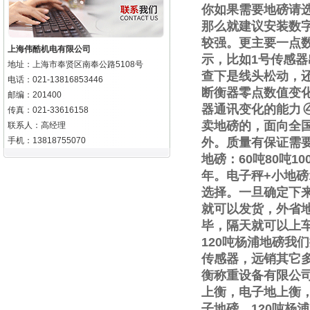
你如果需要地磅请
那么就建议安装数
较强。更主要一点
上海伟酷机电有限公司
示，比如
1
号传感器
地址：上海市奉贤区南奉公路5108号
查下是线头松动，
电话：021-13816853446
断衡器零点数值变
邮编：201400
器通讯变化的能力
传真：021-33616158
卖地磅的，面向全
联系人：高经理
手机：13818755070
外。质量有保证需
地磅：
60
吨
80
吨
10
年。电子秤
+
小地磅
选择。一旦确定下
就可以发货，外省
毕，隔天就可以上
120
吨杨浦地磅我们
传感器，远销其它
衡称重设备有限公
上衡，电子地上衡
子地磅，
120
吨杨浦