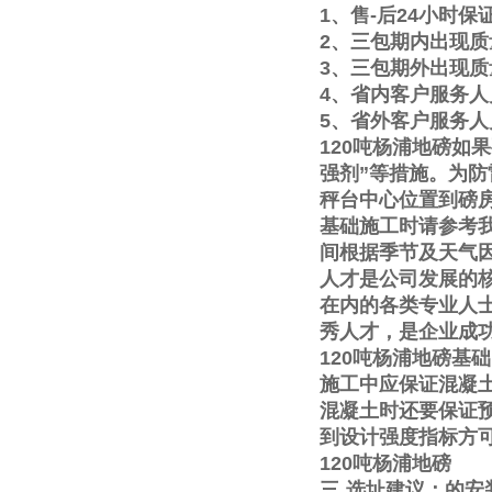
1
、售
-
后
24
小时保
2
、三包期内出现质
3
、三包期外出现质
4
、省内客户服务人
5
、省外客户服务人
120
吨杨浦地磅如果
强剂
”
等措施。为防
秤台中心位置到磅
基础施工时请参考
间根据季节及天气
人才是公司发展的
在内的各类专业人
秀人才，是企业成
120
吨杨浦地磅基础
施工中应保证混凝
混凝土时还要保证
到设计强度指标方
120
吨杨浦地磅
三
选址建议：的安