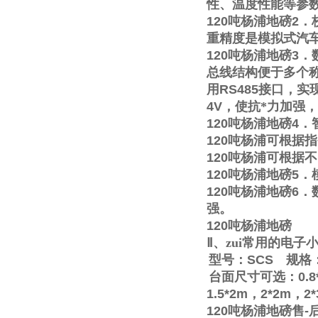
性、温度性能等参
120
吨杨浦地磅
2
．
重精度是模拟式汽
120
吨杨浦地磅
3
．
总线结构便于多个称
用
RS485
接口，实
4V
，使抗*力加强
120
吨杨浦地磅
4
．
120
吨杨浦可根据指
120
吨杨浦可根据不
120
吨杨浦地磅
5
．
120
吨杨浦地磅
6
．
强。
120
吨杨浦地磅
Ⅱ
、zui常用的电
型号：
SCS
规格
台面尺寸可选：
0.8
1.5*2m
，
2*2m
，
2
120
吨杨浦地磅售
-