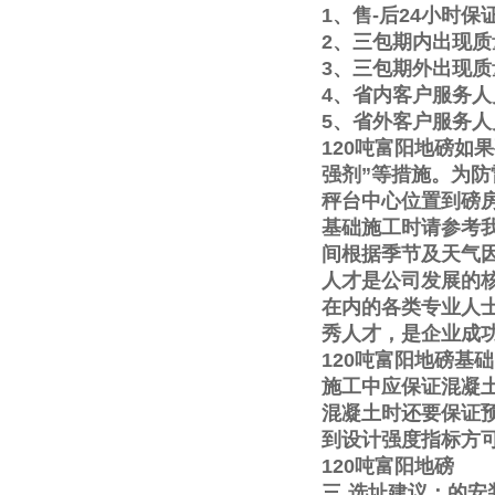
1
、售
-
后
24
小时保
2
、三包期内出现质
3
、三包期外出现质
4
、省内客户服务人
5
、省外客户服务人
120
吨富阳地磅如果
强剂
”
等措施。为防
秤台中心位置到磅
基础施工时请参考
间根据季节及天气
人才是公司发展的
在内的各类专业人
秀人才，是企业成
120
吨富阳地磅基础
施工中应保证混凝
混凝土时还要保证
到设计强度指标方
120
吨富阳地磅
三
选址建议：的安