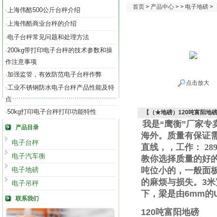
首页
>
产品中心
> >
电子地磅
>
上海伟酷500公斤台秤介绍
·
上海伟酷商业台秤的介绍
·
电子台秤常见问题和处理方法
·
200kg带打印电子台秤的技术参数和操
·
作注意事项
加强监管，有效防范电子台秤作弊
·
点击放大
工业不锈钢防水电子台秤产品性能及特
·
点
50kg打印电子台秤打印功能特性
·
【（★地磅）120吨富阳地
我是“鹰衡”厂家
产品目录
海外。质量有保证
电子台秤
直线
，
，工作
：
289
电子汽车衡
教你选择质量的好
电子地磅
吨位小的，一般面
的麻烦与损失。
3
米
电子吊秤
下，梁是由
6mm
的
联系我们
120
吨富阳地磅