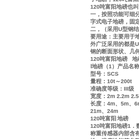
120
吨富阳地磅也叫
一，按照功能可细
字式电子地磅，固
二，（采用
U
型钢结
要用途：主要用于
外广泛采用的都是
U
钢的断面形状、几
120
吨富阳地磅
地
Ⅰ
地磅（
1
）产品名
型号：
SCS
量程：
10t
～
200t
准确度等级：
III
级
宽度：
2m
2.2m
2.
长度：
4m
、
5m
、
6
21m
、
24m
120
吨富阳
地磅
120
吨富阳地磅
1
．
称重传感器内部含