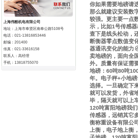
你如果需要地磅请
那么就建议安装数
较强。更主要一点
上海伟酷机电有限公司
示，比如
1
号传感器
地址：上海市奉贤区南奉公路5108号
查下是线头松动，
电话：021-13816853446
断衡器零点数值变
邮编：201400
器通讯变化的能力
传真：021-33616158
卖地磅的，面向全
联系人：高经理
手机：13818755070
外。质量有保证需
地磅：
60
吨
80
吨
10
年。电子秤
+
小地磅
选择。一旦确定下
就可以发货，外省
毕，隔天就可以上
120
吨富阳地磅我们
传感器，远销其它
衡称重设备有限公
上衡，电子地上衡
子地磅，
120
吨富阳