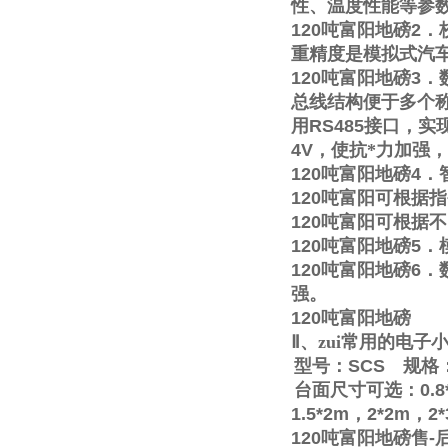
性、温度性能等参
120
吨富阳地磅
2
．
重精度是模拟式汽
120
吨富阳地磅
3
．
总线结构便于多个称
用
RS485
接口，实
4V
，使抗*力加强
120
吨富阳地磅
4
．
120
吨富阳可根据指
120
吨富阳可根据不
120
吨富阳地磅
5
．
120
吨富阳地磅
6
．
强。
120
吨富阳地磅
Ⅱ
、zui常用的电
型号：
SCS
规格
台面尺寸可选：
0.8
1.5*2m
，
2*2m
，
2
120
吨富阳地磅售
-