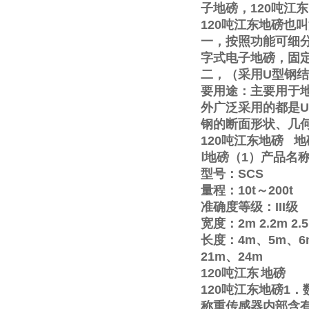
子地磅，
120
吨江东
120
吨江东地磅也叫
一，按照功能可细
字式电子地磅，固
二，（采用
U
型钢结
要用途：主要用于
外广泛采用的都是
U
钢的断面形状、几
120
吨江东地磅
地
Ⅰ
地磅（
1
）产品名
型号：
SCS
量程：
10t
～
200t
准确度等级：
III
级
宽度：
2m
2.2m
2.
长度：
4m
、
5m
、
6
21m
、
24m
120
吨江东
地磅
120
吨江东地磅
1
．
称重传感器内部含