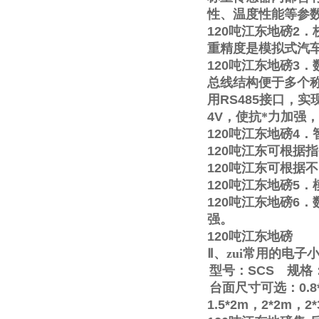
性、温度性能等参
120
吨江东地磅
2
．
重精度是模拟式汽
120
吨江东地磅
3
．
总线结构便于多个称
用
RS485
接口，实
4V
，使抗*力加强
120
吨江东地磅
4
．
120
吨江东可根据指
120
吨江东可根据不
120
吨江东地磅
5
．
120
吨江东地磅
6
．
强。
120
吨江东地磅
Ⅱ
、zui常用的电
型号：
SCS
规格
台面尺寸可选：
0.8
1.5*2m
，
2*2m
，
2