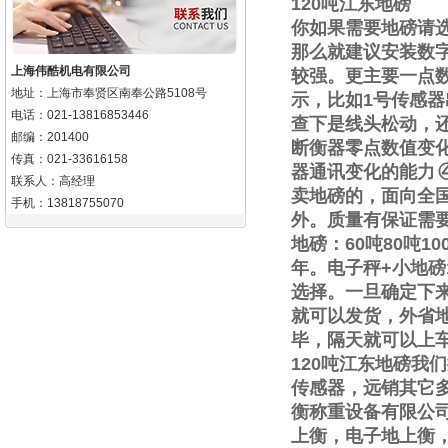
120
吨江东地磅
你如果需要地磅请
那么就建议安装数
上海伟酷机电有限公司
较强。更主要一点
地址：上海市奉贤区南奉公路5108号
示，比如
1
号传感器
电话：021-13816853446
查下是线头松动，
邮编：201400
断衡器零点数值变
传真：021-33616158
器通讯变化的能力
联系人：高经理
卖地磅的，面向全
手机：13818755070
外。质量有保证需
地磅：
60
吨
80
吨
10
年。电子秤
+
小地磅
选择。一旦确定下
就可以发货，外省
毕，隔天就可以上
120
吨江东地磅我们
传感器，远销其它
衡称重设备有限公
上衡，电子地上衡