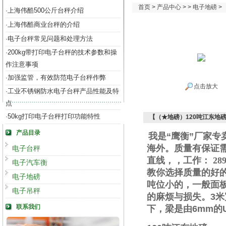
首页
>
产品中心
> >
电子地磅
>
上海伟酷500公斤台秤介绍
·
上海伟酷商业台秤的介绍
·
电子台秤常见问题和处理方法
·
200kg带打印电子台秤的技术参数和操
·
作注意事项
加强监管，有效防范电子台秤作弊
·
点击放大
工业不锈钢防水电子台秤产品性能及特
·
点
50kg打印电子台秤打印功能特性
·
【（★地磅）120吨江东地
产品目录
我是“鹰衡”厂家
海外。质量有保证
电子台秤
直线
，
，工作
：
289
电子汽车衡
教你选择质量的好
电子地磅
吨位小的，一般面
电子吊秤
的麻烦与损失。
3
米
联系我们
下，梁是由
6mm
的