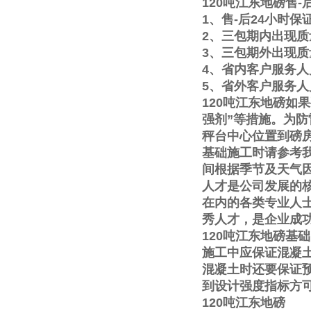
120
吨江东地磅售
-
1
、售
-
后
24
小时保
2
、三包期内出现质
3
、三包期外出现质
4
、省内客户服务人
5
、省外客户服务人
120
吨江东地磅如果
强剂
”
等措施。为防
秤台中心位置到磅
基础施工时请参考
间根据季节及天气
人才是公司发展的
在内的各类专业人
秀人才，是企业成
120
吨江东地磅基础
施工中应保证混凝
混凝土时还要保证
到设计强度指标方
120
吨江东地磅