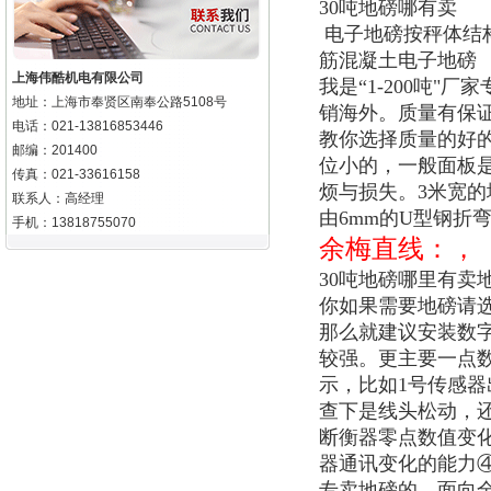
30吨地磅哪有卖
电子地磅按秤体结
筋混凝土电子地磅
上海伟酷机电有限公司
我是“1-200吨
地址：上海市奉贤区南奉公路5108号
销海外。质量有保证
电话：021-13816853446
教你选择质量的好的
邮编：201400
位小的，一般面板是
传真：021-33616158
烦与损失。3米宽的
联系人：高经理
由6mm的U型钢折
手机：13818755070
余梅直线：，
30吨地磅哪里有卖
你如果需要地磅请
那么就建议安装数
较强。更主要一点
示，比如1号传感
查下是线头松动，
断衡器零点数值变
器通讯变化的能力④
专卖地磅的，面向