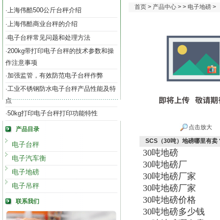
首页
>
产品中心
> >
电子地磅
>
上海伟酷500公斤台秤介绍
·
上海伟酷商业台秤的介绍
·
电子台秤常见问题和处理方法
·
200kg带打印电子台秤的技术参数和操
·
作注意事项
加强监管，有效防范电子台秤作弊
·
工业不锈钢防水电子台秤产品性能及特
·
点
50kg打印电子台秤打印功能特性
·
点击放大
产品目录
SCS（30吨）地磅哪里有卖
电子台秤
30吨地磅
电子汽车衡
30吨地磅厂
电子地磅
30吨地磅厂家
电子吊秤
30吨地磅厂家
30吨地磅价格
联系我们
30吨地磅多少钱