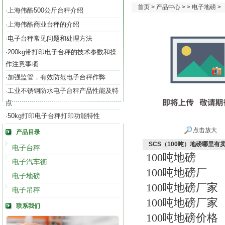
首页
>
产品中心
> >
电子地磅
>
上海伟酷500公斤台秤介绍
·
上海伟酷商业台秤的介绍
·
电子台秤常见问题和处理方法
·
200kg带打印电子台秤的技术参数和操
·
作注意事项
加强监管，有效防范电子台秤作弊
·
工业不锈钢防水电子台秤产品性能及特
·
点
50kg打印电子台秤打印功能特性
·
点击放大
产品目录
SCS（100吨）地磅哪里有
电子台秤
100吨地磅
电子汽车衡
100吨地磅厂
电子地磅
100吨地磅厂家
电子吊秤
100吨地磅厂家
联系我们
100吨地磅价格