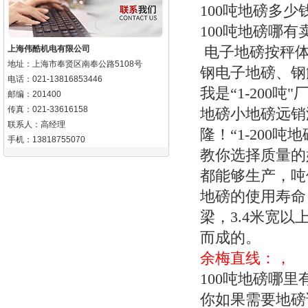
100吨地磅多少
100吨地磅哪有
电子地磅按秤体
上海伟酷机电有限公司
地址：上海市奉贤区南奉公路5108号
钢电子地磅、
电话：021-13816853446
我是“1-200
邮编：201400
传真：021-33616158
地磅小地磅远销
联系人：高经理
隆！“1-200吨
手机：13818755070
教你选择质量的
都能够生产，吨位
地磅的使用寿命
梁，3.4米宽
而成的。
余梅直线：，
100吨地磅哪里
你如果需要地磅