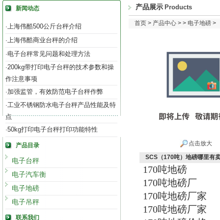
产品展示
Products
新闻动态
首页
>
产品中心
> >
电子地磅
>
上海伟酷500公斤台秤介绍
·
上海伟酷商业台秤的介绍
·
电子台秤常见问题和处理方法
·
200kg带打印电子台秤的技术参数和操
·
作注意事项
加强监管，有效防范电子台秤作弊
·
工业不锈钢防水电子台秤产品性能及特
·
点
50kg打印电子台秤打印功能特性
·
点击放大
产品目录
SCS（170吨）地磅哪里有
电子台秤
170吨地磅
电子汽车衡
170吨地磅厂
电子地磅
170吨地磅厂家
电子吊秤
170吨地磅厂家
联系我们