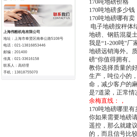
170吨地磅价格
170吨地磅多少钱
170吨地磅哪有卖
电子地磅按秤体
上海伟酷机电有限公司
地磅、钢筋混凝
地址：上海市奉贤区南奉公路5108号
我是“1-200
电话：021-13816853446
地磅远销海外。质
邮编：201400
磅"你值得拥有。
传真：021-33616158
联系人：高经理
教你选择质量的好
手机：13818755070
生产，吨位小的，
命，减少客户的麻
是7道梁，正常情
余梅直线：，
170吨地磅哪里
你如果需要地磅
遥控，那么就建
的，而且信号比