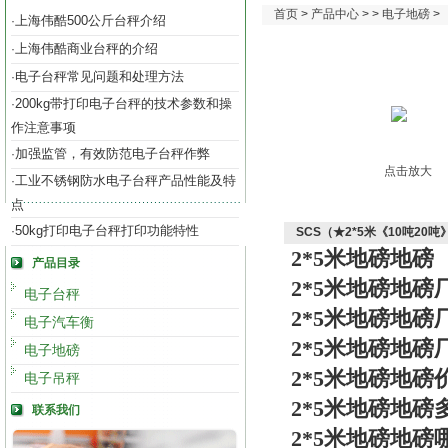
首页
>
产品中心
> >
电子地磅
>
上海伟酷500公斤台秤介绍
·
上海伟酷商业台秤的介绍
·
电子台秤常见问题和处理方法
·
200kg带打印电子台秤的技术参数和操
·
作注意事项
加强监管，有效防范电子台秤作弊
·
点击放大
工业不锈钢防水电子台秤产品性能及特
·
点
50kg打印电子台秤打印功能特性
·
SCS（★2*5米《10吨2
2*5米地磅地磅
产品目录
2*5米地磅地磅
电子台秤
2*5米地磅地磅
电子汽车衡
2*5米地磅地磅
电子地磅
2*5米地磅地磅
电子吊秤
2*5米地磅地磅
联系我们
2*5米地磅地磅