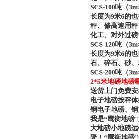
SCS-100吨（
长度为9米6的
秤、修高速用秤
化工、对
外过磅
SCS-120吨（
长度为9米6的
石、碎石、砂、
SCS-200吨
2*5米地磅地
送货上门免费安
电子地磅按秤体
钢电子地磅、
我是“
鹰衡
地磅
大地磅小地磅远
隆！“
鹰衡
地磅