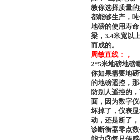
教你选择质量的
都能够生产，吨位
地磅的使用寿命
梁，3.4米宽
而成的。
周敏
直线：
，
2*5米地磅地
你如果需要地磅
的地磅遥控，那
防别人遥控的，
面，因为数字仪
坏掉了，仪表显
动，还是断了，
诊断衡器零点数
能力③每只传感