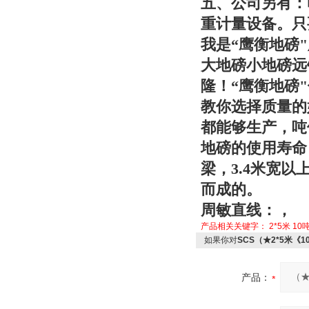
五、公司另有：
重计量设备。只
我是“
鹰衡
地磅
大地磅小地磅远
隆！“
鹰衡
地磅
教你选择质量的
都能够生产，吨位
地磅的使用寿命
梁，3.4米宽
而成的。
周敏
直线：
，
产品相关关键字：
2*5米
10
如果你对
SCS（★2*5米《
产品：