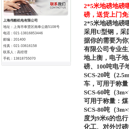
2*5米地磅
地磅
磅，送货上门免
上海伟酷机电有限公司
2*5米地磅地
地址：上海市奉贤区南奉公路5108号
采用U型钢，采
电话：021-13816853446
据你的需要为你
邮编：201400
传真：021-33616158
有限公司专业生
联系人：高经理
地上衡，电子地上
手机：13818755070
磅、100吨电子
SCS-20吨（2
车，可用于称量
SCS-60吨（
可用于称量：煤
SCS-80吨（
度为9米6的也
化工、对外过磅