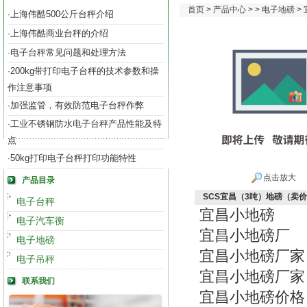
首页
>
产品中心
> >
电子地磅
>
上海伟酷500公斤台秤介绍
·
上海伟酷商业台秤的介绍
·
电子台秤常见问题和处理方法
·
200kg带打印电子台秤的技术参数和操
·
作注意事项
加强监管，有效防范电子台秤作弊
·
工业不锈钢防水电子台秤产品性能及特
·
点
50kg打印电子台秤打印功能特性
·
点击放大
产品目录
SCS宜昌（3吨）地磅（卖
电子台秤
宜昌小地磅
电子汽车衡
宜昌小地磅厂
电子地磅
宜昌小地磅厂家
电子吊秤
宜昌小地磅厂家
联系我们
宜昌小地磅价格