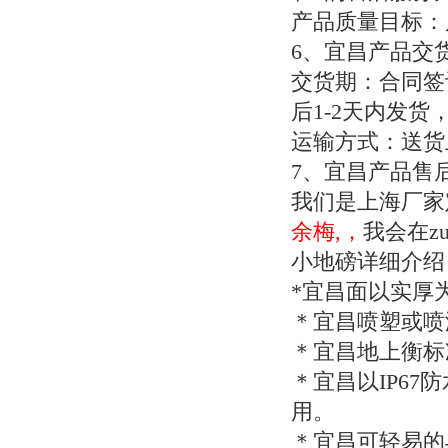
产品质量目标：
6
、宜昌产品交
交货期：合同签
后
1-2
天内发货
运输方式：送货
7
、宜昌产品售
我们是上海厂家
余梅,，
我会在z
小地磅详细介绍
*
宜昌面以实厚
＊宜昌喷塑或喷
＊宜昌地上衡标
＊宜昌以
IP67
防
用。
＊宜昌可轻易的