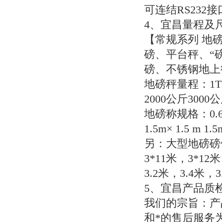
可连结
RS232
接
4
、宜昌量程及
【常规系列
地磅
磅、平台秤、“
磅、不锈钢地上
地磅秤量程：
1
2000
公斤
3000
公
地磅称规格：
0.
1.5m
×
1.5 m 1.5
另：大型地磅磅
3*11
米，
3*12
米
3.2
米，
3.4
米，
3
5
、宜昌产品质
我们的宗旨：产
和*的售后服务为