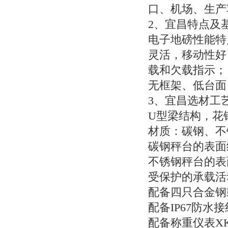
口、机场、生产
2
、宜昌特点及
电子地磅性能特
灵活，移动性好
载和欠载指示；
无框架、低台面
3
、宜昌选材工
U
型梁结构，花
材质：碳钢、不
碳钢秤台的表面
不锈钢秤台的表
受保护的承载活
配备四只合金钢
配备
IP67
防水接
配备称重仪表
X