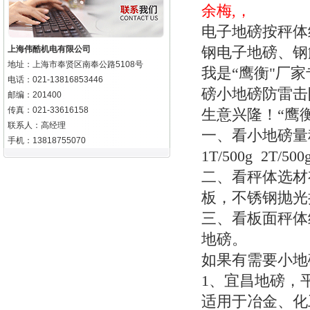
余梅,，
电子地磅按秤体
钢电子地磅、
上海伟酷机电有限公司
地址：上海市奉贤区南奉公路5108号
我是“鹰衡"厂
电话：021-13816853446
磅小地磅防雷击
邮编：201400
传真：021-33616158
生意兴隆！“鹰
联系人：高经理
一、看小地磅量
手机：13818755070
1T/500g 2T/500
二、看秤体选材
板，不锈钢抛光
三、看板面秤体
地磅。
如果有需要小地
1
、宜昌地磅，
适用于冶金、化