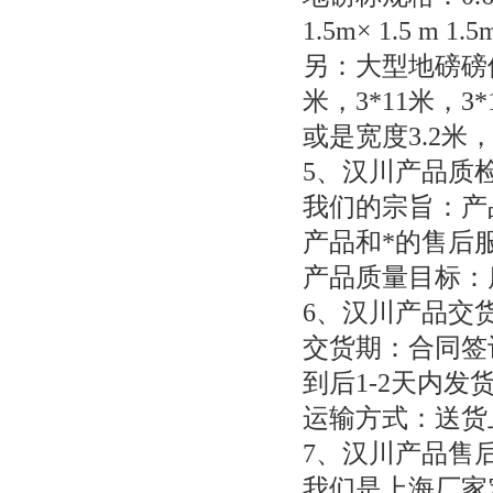
1.5m
×
1.5 m 1.5
另：大型地磅磅
米，
3*11
米，
3*
或是宽度
3.2
米
5
、汉川产品质
我们的宗旨：产
产品和*的售后服
产品质量目标：
6
、汉川产品交
交货期：合同签
到后
1-2
天内发
运输方式：送货
7
、汉川产品售
我们是上海厂家