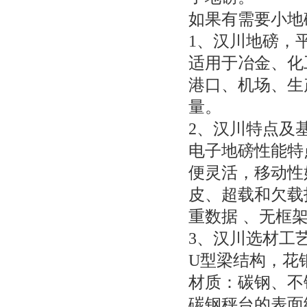
如果有需要小地
1
、汉川地磅，
适用于冶金、化
港口、机场、生
量。
2
、汉川特点及
电子地磅性能特
便灵活，移动性
皮、超载和欠载
重数据
、无框
3
、汉川选材工
U
型梁结构，花
材质：碳钢、不
碳钢秤台的表面