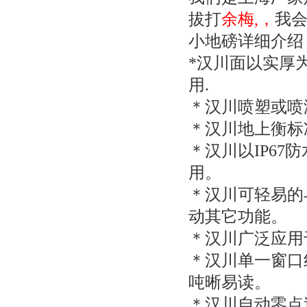
拔打
余梅,，
我会
小地磅详细介绍
*
汉川面以实厚
用
.
＊汉川喷塑或喷
＊汉川地上衡标
＊汉川以
IP67
防
用。
＊汉川可轻易的
动其它功能。
＊汉川广泛应用
＊汉川单一窗口
吨晰易读。
＊汉川自动零点