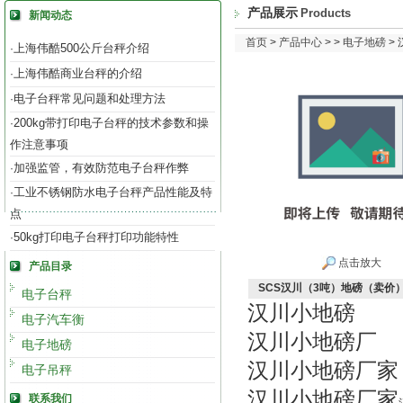
产品展示
Products
新闻动态
首页
>
产品中心
> >
电子地磅
>
上海伟酷500公斤台秤介绍
·
上海伟酷商业台秤的介绍
·
电子台秤常见问题和处理方法
·
200kg带打印电子台秤的技术参数和操
·
作注意事项
加强监管，有效防范电子台秤作弊
·
工业不锈钢防水电子台秤产品性能及特
·
点
50kg打印电子台秤打印功能特性
·
点击放大
产品目录
SCS汉川（3吨）地磅（卖价
电子台秤
汉川小地磅
电子汽车衡
汉川小地磅厂
电子地磅
汉川小地磅厂家
电子吊秤
汉川小地磅厂家
联系我们