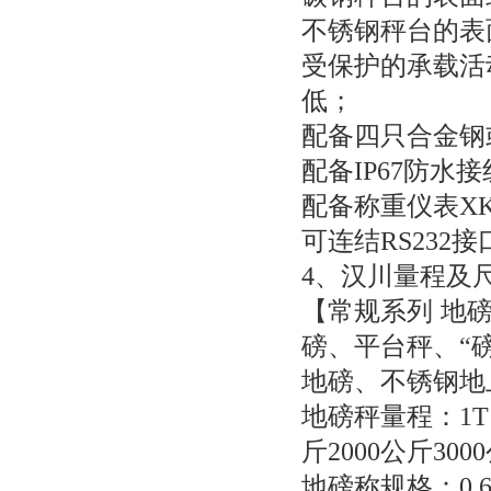
不锈钢秤台的表
受保护的承载活
低；
配备四只合金钢
配备
IP67
防水接
配备称重仪表
XK
可连结
RS232
接
4
、汉川量程及
【常规系列
地磅
磅、平台秤、“
地磅、不锈钢地
地磅秤量程：
1
斤
2000
公斤
3000
地磅称规格：
0.