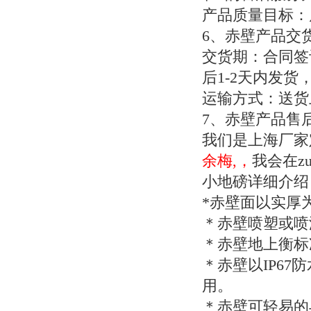
产品质量目标：
6
、赤壁产品交
交货期：合同签
后
1-2
天内发货
运输方式：送货
7
、赤壁产品售
我们是上海厂家
余梅,，
我会在z
小地磅详细介绍
*
赤壁面以实厚
＊赤壁喷塑或喷
＊赤壁地上衡标
＊赤壁以
IP67
防
用。
＊赤壁可轻易的