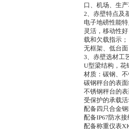
口、机场、生产
2
、赤壁特点及
电子地磅性能特
灵活，移动性好
载和欠载指示；
无框架、低台面
3
、赤壁选材工
U
型梁结构，花
材质：碳钢、不
碳钢秤台的表面
不锈钢秤台的表
受保护的承载活
配备四只合金钢
配备
IP67
防水接
配备称重仪表
X