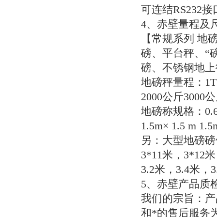
可连结
RS232
接
4
、赤壁量程及
【常规系列
地磅
磅、平台秤、“
磅、不锈钢地上
地磅秤量程：
1
2000
公斤
3000
公
地磅称规格：
0.
1.5m
×
1.5 m 1.5
另：大型地磅磅
3*11
米，
3*12
米
3.2
米，
3.4
米，
3
5
、赤壁产品质
我们的宗旨：产
和*的售后服务为