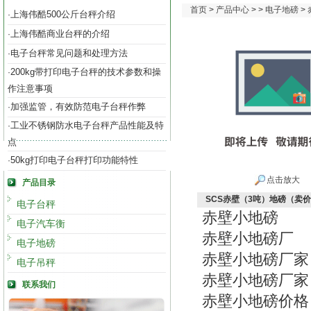
首页
>
产品中心
> >
电子地磅
>
上海伟酷500公斤台秤介绍
·
上海伟酷商业台秤的介绍
·
电子台秤常见问题和处理方法
·
200kg带打印电子台秤的技术参数和操
·
作注意事项
加强监管，有效防范电子台秤作弊
·
工业不锈钢防水电子台秤产品性能及特
·
点
50kg打印电子台秤打印功能特性
·
点击放大
产品目录
SCS赤壁（3吨）地磅（卖
电子台秤
赤壁小地磅
电子汽车衡
赤壁小地磅厂
电子地磅
赤壁小地磅厂家
电子吊秤
赤壁小地磅厂家
联系我们
赤壁小地磅价格