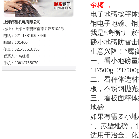
余梅,，
电子地磅按秤体
钢电子地磅、
上海伟酷机电有限公司
地址：上海市奉贤区南奉公路5108号
我是“鹰衡"厂
电话：021-13816853446
磅小地磅防雷击
邮编：201400
传真：021-33616158
生意兴隆！“鹰
联系人：高经理
一、看小地磅量
手机：13818755070
1T/500g 2T/500
二、看秤体选材
板，不锈钢抛光
三、看板面秤体
地磅。
如果有需要小地
1
、赤壁地磅，
适用于冶金、化