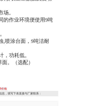
市场。
同的作业环境便使用9吨
。
蚀
,
喷涂台面，9吨洁耐
设计，功耗低。
界面。（选配）
磅价格
信息，填写下表直接与厂家联系：