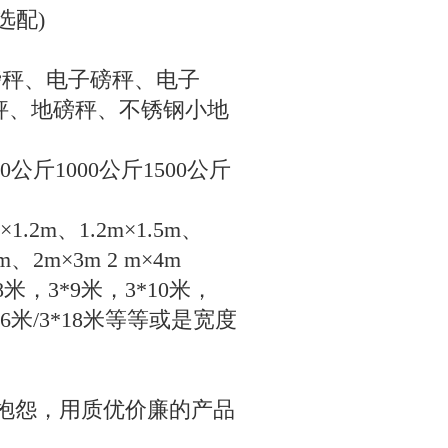
选配
)
磅秤、电子磅秤、电子
地秤、地磅秤、不锈钢小地
0
公斤
1000
公斤
1500
公斤
×
1.2m
、
1.2m
×
1.5m
、
m
、
2m
×
3m 2 m
×
4m
8
米，
3*9
米，
3*10
米，
16
米
/3*18
米等等或是宽度
抱怨，用质优价廉的产品