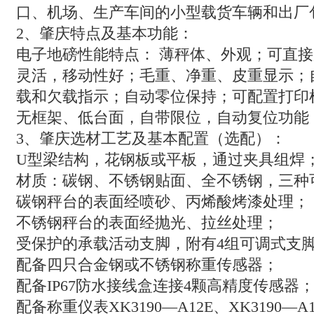
口、机场、生产车间的小型载货车辆和出厂
2
、肇庆特点及基本功能：
电子地磅性能特点：
薄秤体、外观；可直接
灵活，移动性好；毛重、净重、皮重显示；
载和欠载指示；自动零位保持；可配置打印
无框架、低台面，自带限位，自动复位功能
3
、肇庆选材工艺及基本配置（选配）：
U
型梁结构，花钢板或平板，通过夹具组焊
材质：碳钢、不锈钢贴面、全不锈钢，三种
碳钢秤台的表面经喷砂、丙烯酸烤漆处理；
不锈钢秤台的表面经抛光、拉丝处理；
受保护的承载活动支脚，附有
4
组可调式支
配备四只合金钢或不锈钢称重传感器；
配备
IP67
防水接线盒连接
4
颗高精度传感器
配备称重仪表
XK3190
—
A12E
、
XK3190
—
A