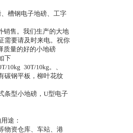
磅、槽钢电子地磅、工字
外销售。我们生产的大地
证需要请及时来电。祝你
择质量的好的小地磅
如下
0T/10kg 30T/10kg
。、
有碳钢平板，柳叶花纹
式条型小地磅，
U
型电子
的用途：
等物资仓库、车站、港