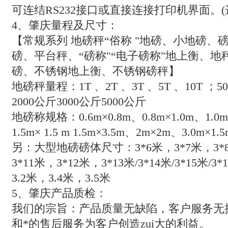
可连结
RS232
接口或直接连接打印机界面。
(
4
、肇庆量程及尺寸：
【常规系列
地磅秤“俗称
"地磅、小地磅、
磅、平台秤、“磅称"“电子磅称"地上衡、
磅、不锈钢地上衡、不锈钢磅秤】
地磅秤量程：
1T
、
2T
、
3T
、
5T
、
10T
；
50
2000
公斤
3000
公斤
5000
公斤
地磅称规格：
0.6m
×
0.8m
、
0.8m
×
1.0m
、
1.0m
1.5m
×
1.5 m 1.5m
×
3.5m
、
2m
×
2m
、
3.0m
×
1.5
另：大型地磅磅体尺寸：
3*6
米，
3*7
米，
3*
3*11
米，
3*12
米，
3*13
米
/3*14
米
/3*15
米
/3*
3.2
米，
3.4
米，
3.5
米
5
、肇庆产品质检：
我们的宗旨：产品质量无缺陷，客户服务无
和*的售后服务为客户创造zui大的利益。