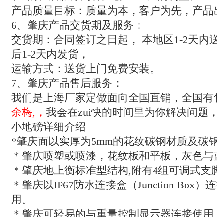
产品质量目标：质量为本，客户为先，产品
6
、肇庆产品交货期及服务：
交货期：合同签订之日起，
本地区
1-2
天内
后
1-2
天内发货，
运输方式：送货上门免费安装。
7
、肇庆产品售后服务：
我们是上海厂家定做面向全国直销，全国有
余梅,，
我会在zui快的时间里为你解决问题
小地磅详细介绍
*
肇庆面以实厚为
5mm
的花纹碳钢材质及碳
＊肇庆喷塑或喷漆，花纹板和平板，灰色与
＊肇庆地上衡标准型结构
,
附有
4
组可调式支
＊肇庆以
IP67
防水连接盒（
Junction Box
）连
用。
＊肇庆可轻易的与重量控制显示器连接使用
,