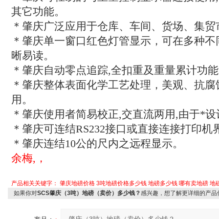
其它功能。
＊肇庆广泛应用于仓库、车间、货场、集贸
＊肇庆单一窗口红色灯管显示，可在多种不
晰易读。
＊肇庆自动零点追踪
,
全扣重及重量累计功能
＊肇庆整体表面化学工艺处理，美观、抗腐
用。
＊肇庆使用者简易校正
,
交直流两用
,
由于*
＊肇庆可连结
RS232
接口或直接连接打印机
＊肇庆连结
10
公的尺内之远程显示。
余梅,，
产品相关关键字：
肇庆地磅价格
3吨地磅价格多少钱
地磅多少钱
哪有卖地磅
地
如果你对
SCS肇庆（3吨）地磅（卖价）多少钱？
感兴趣，想了解更详细的产品