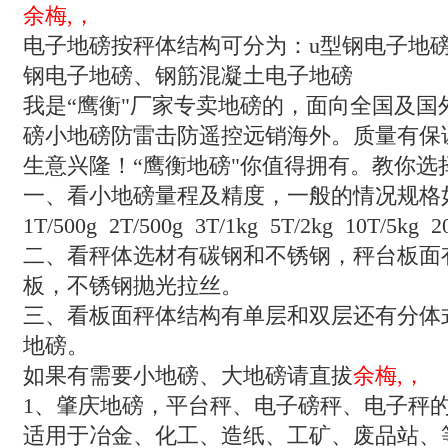
余梅,，
电子地磅按秤体结构可分为：u型钢电子地
钢电子地磅、钢筋混凝土电子地磅
我是“鹰衡"厂家专卖地磅的，面向全国及国
磅小地磅防雷击防遥控远销海外。质量有保
生意兴隆！“鹰衡地磅"你值得拥有。教你选
一、看小地磅量程及精度，一般的情况规格
1T/500g 2T/500g 3T/1kg 5T/2kg 10T/5kg 2
二、看秤体选材有碳钢和不锈钢，秤台板面
板，不锈钢抛光拉丝。
三、看板面秤体结构有单层和双层还有分体
地磅。
如果有需要小地磅、大地磅请直拔
余梅,，
1
、肇庆地磅，平台秤、电子磅秤、电子秤
适用于冶金、化工、造纸、工矿、废品站、