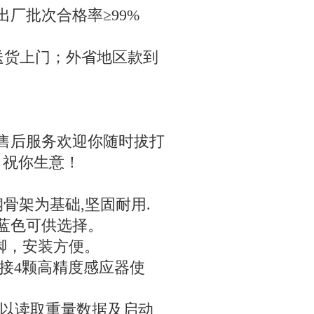
出厂批次合格率≥
99%
送货上门；外省地区款到
售后服务欢迎你随时拔打
，祝你生意！
钢骨架为基础
,
坚固耐用
.
蓝色可供选择。
脚，安装方便。
接
4
颗高精度感应器使
以读取重量数据及启动