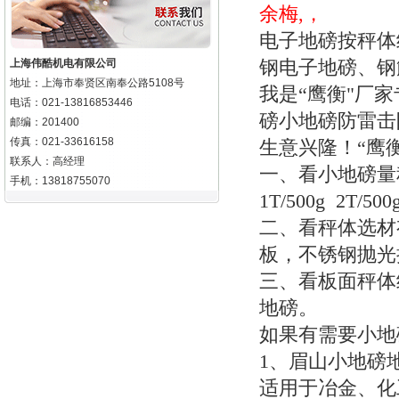
余梅,，
电子地磅按秤体
钢电子地磅、
上海伟酷机电有限公司
地址：上海市奉贤区南奉公路5108号
我是“鹰衡"厂
电话：021-13816853446
磅小地磅防雷击
邮编：201400
传真：021-33616158
生意兴隆！“鹰
联系人：高经理
一、看小地磅量
手机：13818755070
1T/500g 2T/500
二、看秤体选材
板，不锈钢抛光
三、看板面秤体
地磅。
如果有需要小地
1
、眉山小地磅
适用于冶金、化