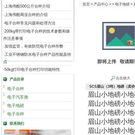
首页
>
产品中心
> >
电子地磅
>
上海伟酷500公斤台秤介绍
·
上海伟酷商业台秤的介绍
·
电子台秤常见问题和处理方法
·
200kg带打印电子台秤的技术参数和操
·
作注意事项
加强监管，有效防范电子台秤作弊
·
工业不锈钢防水电子台秤产品性能及特
·
点
50kg打印电子台秤打印功能特性
·
点击放大
产品目录
SCS眉山（3吨）地磅（卖
电子台秤
眉山小地磅小地
电子汽车衡
眉山小地磅小地
电子地磅
眉山小地磅小地
电子吊秤
眉山小地磅小地
联系我们
眉山小地磅小地