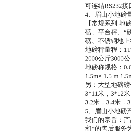
可连结
RS232
接
4
、眉山小地磅
【常规系列
地磅
磅、平台秤、“
磅、不锈钢地上
地磅秤量程：
1
2000
公斤
3000
公
地磅称规格：
0.
1.5m
×
1.5 m 1.5
另：大型地磅磅
3*11
米，
3*12
米
3.2
米，
3.4
米，
3
5
、眉山小地磅
我们的宗旨：产
和*的售后服务为