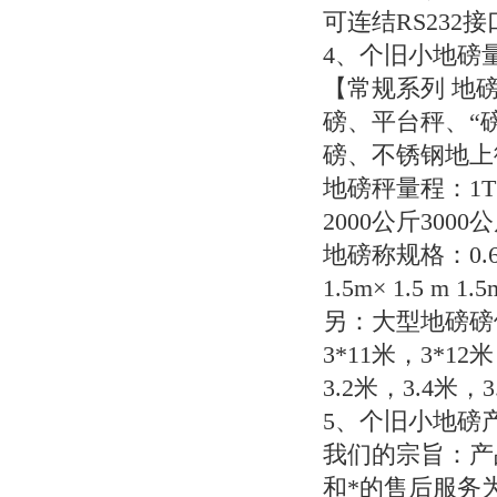
可连结
RS232
接
4
、个旧小地磅
【常规系列
地磅
磅、平台秤、“
磅、不锈钢地上
地磅秤量程：
1
2000
公斤
3000
公
地磅称规格：
0.
1.5m
×
1.5 m 1.5
另：大型地磅磅
3*11
米，
3*12
米
3.2
米，
3.4
米，
3
5
、个旧小地磅
我们的宗旨：产
和*的售后服务为