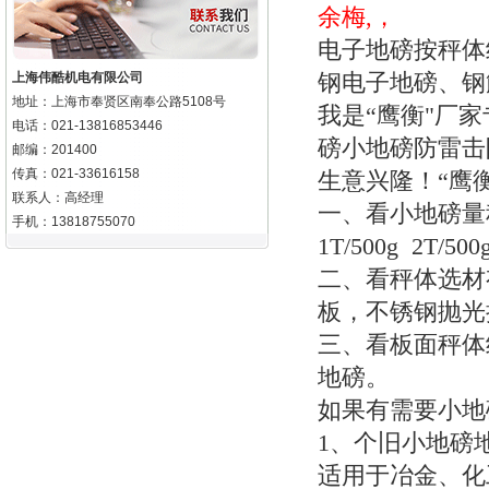
余梅,，
电子地磅按秤体
钢电子地磅、
上海伟酷机电有限公司
地址：上海市奉贤区南奉公路5108号
我是“鹰衡"厂
电话：021-13816853446
磅小地磅防雷击
邮编：201400
传真：021-33616158
生意兴隆！“鹰
联系人：高经理
一、看小地磅量
手机：13818755070
1T/500g 2T/500
二、看秤体选材
板，不锈钢抛光
三、看板面秤体
地磅。
如果有需要小地
1
、个旧小地磅
适用于冶金、化