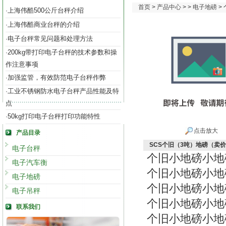
首页
>
产品中心
> >
电子地磅
>
上海伟酷500公斤台秤介绍
·
上海伟酷商业台秤的介绍
·
电子台秤常见问题和处理方法
·
200kg带打印电子台秤的技术参数和操
·
作注意事项
加强监管，有效防范电子台秤作弊
·
工业不锈钢防水电子台秤产品性能及特
·
点
50kg打印电子台秤打印功能特性
·
点击放大
产品目录
SCS个旧（3吨）地磅（卖
电子台秤
个旧小地磅小地
电子汽车衡
个旧小地磅小地
电子地磅
个旧小地磅小地
电子吊秤
个旧小地磅小地
联系我们
个旧小地磅小地