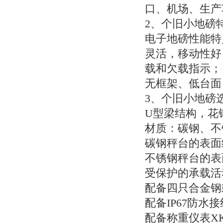
口、机场、生产
2
、个旧小地磅
电子地磅性能特
灵活，移动性好
载和欠载指示；
无框架、低台面
3
、个旧小地磅
U
型梁结构，花
材质：碳钢、不
碳钢秤台的表面
不锈钢秤台的表
受保护的承载活
配备四只合金钢
配备
IP67
防水接
配备称重仪表
X