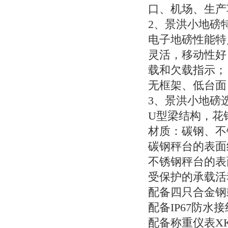
口、机场、生产
2
、景洪小地磅
电子地磅性能特
灵活，移动性好
载和欠载指示；
无框架、低台面
3
、景洪小地磅
U
型梁结构，花
材质：碳钢、不
碳钢秤台的表面
不锈钢秤台的表
受保护的承载活
配备四只合金钢
配备
IP67
防水接
配备称重仪表
X