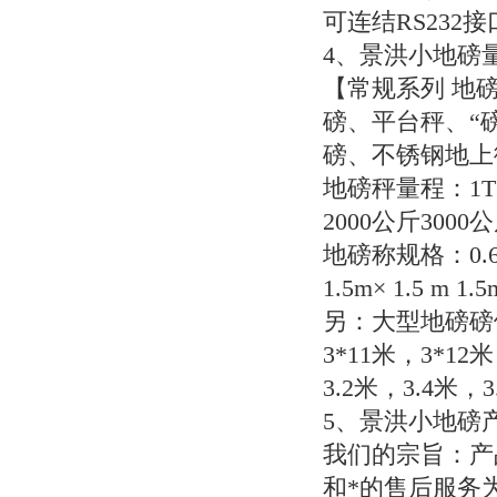
可连结
RS232
接
4
、景洪小地磅
【常规系列
地磅
磅、平台秤、“
磅、不锈钢地上
地磅秤量程：
1
2000
公斤
3000
公
地磅称规格：
0.
1.5m
×
1.5 m 1.5
另：大型地磅磅
3*11
米，
3*12
米
3.2
米，
3.4
米，
3
5
、景洪小地磅
我们的宗旨：产
和*的售后服务为