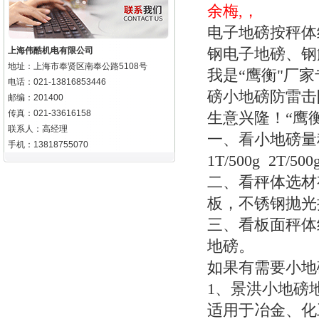
余梅,，
电子地磅按秤体
钢电子地磅、
上海伟酷机电有限公司
地址：上海市奉贤区南奉公路5108号
我是“鹰衡"厂
电话：021-13816853446
磅小地磅防雷击
邮编：201400
传真：021-33616158
生意兴隆！“鹰
联系人：高经理
一、看小地磅量
手机：13818755070
1T/500g 2T/500
二、看秤体选材
板，不锈钢抛光
三、看板面秤体
地磅。
如果有需要小地
1
、景洪小地磅
适用于冶金、化