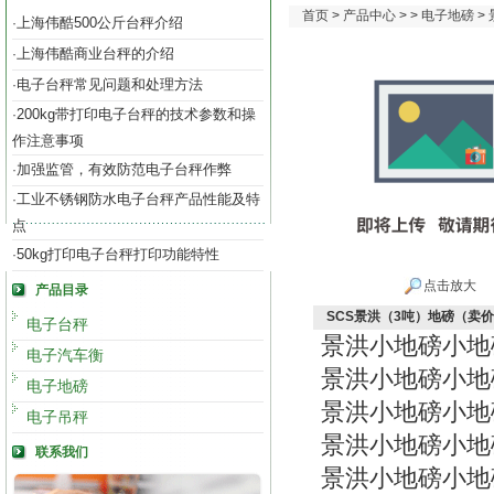
首页
>
产品中心
> >
电子地磅
>
上海伟酷500公斤台秤介绍
·
上海伟酷商业台秤的介绍
·
电子台秤常见问题和处理方法
·
200kg带打印电子台秤的技术参数和操
·
作注意事项
加强监管，有效防范电子台秤作弊
·
工业不锈钢防水电子台秤产品性能及特
·
点
50kg打印电子台秤打印功能特性
·
点击放大
产品目录
SCS景洪（3吨）地磅（卖
电子台秤
景洪小地磅小地
电子汽车衡
景洪小地磅小地
电子地磅
景洪小地磅小地
电子吊秤
景洪小地磅小地
联系我们
景洪小地磅小地